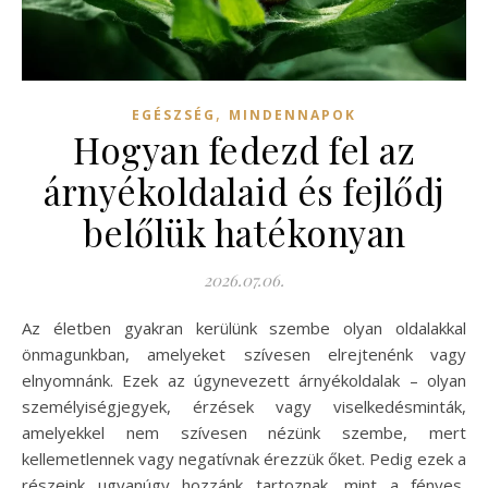
,
EGÉSZSÉG
MINDENNAPOK
Hogyan fedezd fel az
árnyékoldalaid és fejlődj
belőlük hatékonyan
2026.07.06.
Az életben gyakran kerülünk szembe olyan oldalakkal
önmagunkban, amelyeket szívesen elrejtenénk vagy
elnyomnánk. Ezek az úgynevezett árnyékoldalak – olyan
személyiségjegyek, érzések vagy viselkedésminták,
amelyekkel nem szívesen nézünk szembe, mert
kellemetlennek vagy negatívnak érezzük őket. Pedig ezek a
részeink ugyanúgy hozzánk tartoznak, mint a fényes,