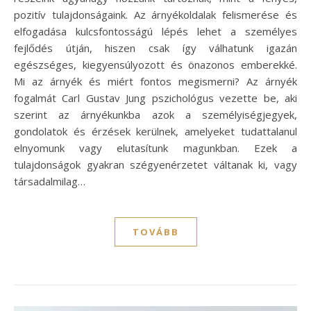
pozitív tulajdonságaink. Az árnyékoldalak felismerése és
elfogadása kulcsfontosságú lépés lehet a személyes
fejlődés útján, hiszen csak így válhatunk igazán
egészséges, kiegyensúlyozott és önazonos emberekké.
Mi az árnyék és miért fontos megismerni? Az árnyék
fogalmát Carl Gustav Jung pszichológus vezette be, aki
szerint az árnyékunkba azok a személyiségjegyek,
gondolatok és érzések kerülnek, amelyeket tudattalanul
elnyomunk vagy elutasítunk magunkban. Ezek a
tulajdonságok gyakran szégyenérzetet váltanak ki, vagy
társadalmilag…
TOVÁBB