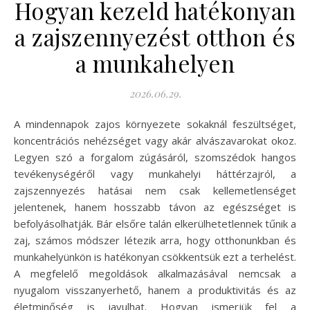
Hogyan kezeld hatékonyan
a zajszennyezést otthon és
a munkahelyen
2026.06.29.
A mindennapok zajos környezete sokaknál feszültséget,
koncentrációs nehézséget vagy akár alvászavarokat okoz.
Legyen szó a forgalom zúgásáról, szomszédok hangos
tevékenységéről vagy munkahelyi háttérzajról, a
zajszennyezés hatásai nem csak kellemetlenséget
jelentenek, hanem hosszabb távon az egészséget is
befolyásolhatják. Bár elsőre talán elkerülhetetlennek tűnik a
zaj, számos módszer létezik arra, hogy otthonunkban és
munkahelyünkön is hatékonyan csökkentsük ezt a terhelést.
A megfelelő megoldások alkalmazásával nemcsak a
nyugalom visszanyerhető, hanem a produktivitás és az
életminőség is javulhat. Hogyan ismerjük fel a