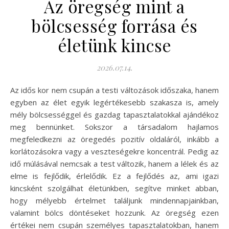
Az öregség mint a
bölcsesség forrása és
életünk kincse
2026.07.14.
Az idős kor nem csupán a testi változások időszaka, hanem
egyben az élet egyik legértékesebb szakasza is, amely
mély bölcsességgel és gazdag tapasztalatokkal ajándékoz
meg bennünket. Sokszor a társadalom hajlamos
megfeledkezni az öregedés pozitív oldaláról, inkább a
korlátozásokra vagy a veszteségekre koncentrál. Pedig az
idő múlásával nemcsak a test változik, hanem a lélek és az
elme is fejlődik, érlelődik. Ez a fejlődés az, ami igazi
kincsként szolgálhat életünkben, segítve minket abban,
hogy mélyebb értelmet találjunk mindennapjainkban,
valamint bölcs döntéseket hozzunk. Az öregség ezen
értékei nem csupán személyes tapasztalatokban, hanem