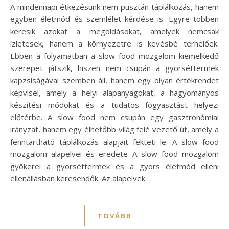
A mindennapi étkezésünk nem pusztán táplálkozás, hanem
egyben életmód és szemlélet kérdése is. Egyre többen
keresik azokat a megoldásokat, amelyek nemcsak
ízletesek, hanem a környezetre is kevésbé terhelőek.
Ebben a folyamatban a slow food mozgalom kiemelkedő
szerepet játszik, hiszen nem csupán a gyorséttermek
kapzsiságával szemben áll, hanem egy olyan értékrendet
képvisel, amely a helyi alapanyagokat, a hagyományos
készítési módokat és a tudatos fogyasztást helyezi
előtérbe. A slow food nem csupán egy gasztronómiai
irányzat, hanem egy élhetőbb világ felé vezető út, amely a
fenntartható táplálkozás alapjait fekteti le. A slow food
mozgalom alapelvei és eredete A slow food mozgalom
gyökerei a gyorséttermek és a gyors életmód elleni
ellenállásban keresendők. Az alapelvek…
TOVÁBB