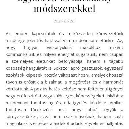
módszerekkel
2026.06.20.
Az emberi kapcsolatok és a közvetlen környezetünk
minősége jelentős hatással van mindennapi életünkre. Az,
hogy hogyan viszonyulunk másokhoz, miként
kommunikálunk és milyen energiát sugárzunk, nem csupán
a személyes életünket befolyásolja, hanem a tágabb
közösség hangulatát is. Sokszor apró gesztusok, egyszerű
szokások képesek pozitív változást hozni, amelyek hosszú
távon is erősítik a bizalmat, a megértést és a harmóniát
körülöttünk. A pozitív hatás keltése nem feltétlenül igényel
nagy erőfeszítést vagy különleges képességeket, inkább a
mindennapi tudatosság és odafigyelés kérdése. Amikor
tudatosan törekszünk arra, hogy jobbá tegyük a
környezetünket, azzal nem csak másoknak, hanem saját
magunknak is értékes ajándékot adunk. Figyelmes hallgatás