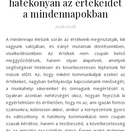
hatékonyan az értékeidet
a mindennapokban
2026.07.08.
A mindennapi életünk során az értékeink megmutatják, kik
vagyunk valójában, és irányt mutatnak döntéseinkben,
viselkedésünkben. Az értékek nem csupán belső
meggyőződések, hanem olyan alapelvek, amelyek
segítségével hitelesen és következetesen léphetünk fel
mások előtt. Az, hogy miként kommunikáljuk ezeket az
értékeket, nagyban befolyásolja kapcsolataink minőségét,
a munkahelyi sikereinket és önmagunk megértését is.
Gyakran azonban nehézséget okoz, hogyan fejezzük ki
egyértelműen és érthetően, hogy mi az, ami igazán fontos
számunkra, különösen akkor, amikor a környezetünk gyors
és változékony. A hatékony kommunikáció nem csupán
szavak kérdése, hanem a testbeszéd, a következetesség
és az empátia összjátékán alapul. Éppen ezért érdemes