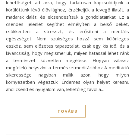
lehetőséget ad arra, hogy tudatosan kapcsolódjunk a
körülöttünk lévő élővilághoz, érzékeljük a levegő illatát, a
madarak dalát, és elcsendesítsük a gondolatainkat. Ez a
csendes jelenlét segíthet elmélyíteni a belső békét,
csökkenteni a stresszt, és erősíteni a mentális
egészséget. Nem szükséges hozzá sem különleges
eszköz, sem előzetes tapasztalat, csak egy kis idő, és a
kíváncsiság, hogy megismerjük, milyen hatással lehet ránk
a természet közvetlen megélése. Hogyan válassz
megfelelő helyszínt a természetmeditációhoz A meditáció
sikeressége nagyban múlik azon, hogy milyen
környezetben végezzük. Érdemes olyan helyet keresni,
ahol csend és nyugalom van, lehetőleg távol a…
TOVÁBB