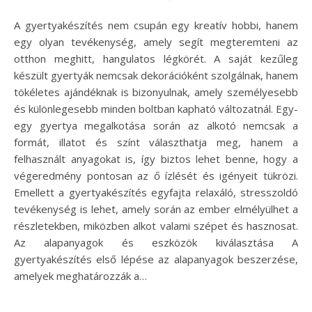
A gyertyakészítés nem csupán egy kreatív hobbi, hanem
egy olyan tevékenység, amely segít megteremteni az
otthon meghitt, hangulatos légkörét. A saját kezűleg
készült gyertyák nemcsak dekorációként szolgálnak, hanem
tökéletes ajándéknak is bizonyulnak, amely személyesebb
és különlegesebb minden boltban kapható változatnál. Egy-
egy gyertya megalkotása során az alkotó nemcsak a
formát, illatot és színt választhatja meg, hanem a
felhasznált anyagokat is, így biztos lehet benne, hogy a
végeredmény pontosan az ő ízlését és igényeit tükrözi.
Emellett a gyertyakészítés egyfajta relaxáló, stresszoldó
tevékenység is lehet, amely során az ember elmélyülhet a
részletekben, miközben alkot valami szépet és hasznosat.
Az alapanyagok és eszközök kiválasztása A
gyertyakészítés első lépése az alapanyagok beszerzése,
amelyek meghatározzák a…