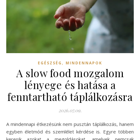
,
EGÉSZSÉG
MINDENNAPOK
A slow food mozgalom
lényege és hatása a
fenntartható táplálkozásra
2026.07.09.
A mindennapi étkezésünk nem pusztán táplálkozás, hanem
egyben életmód és szemlélet kérdése is. Egyre többen
keresik azokat a megoldásokat, amelyek nemcsak