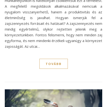
munkahelyünkön is hatékonyan csökkentsük ezt a terhelést.
A megfelelő megoldások alkalmazásával nemcsak a
nyugalom visszanyerhető, hanem a produktivitás és az
életminőség is javulhat. Hogyan ismerjük fel a
zajszennyezés forrásait és hatásait? A zajszennyezés nem
mindig egyértelmű, olykor rejtetten jelenik meg a
környezetünkben. Fontos felismerni, hogy nem minden zaj
egyforma, és nem mindenki érzékeli ugyanúgy a környezet
zajosságát. Az utcai…
TOVÁBB