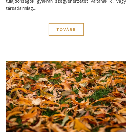
tulajdonságok gyakran szégyenérzetet váltanak ki, vagy
társadalmilag…
TOVÁBB