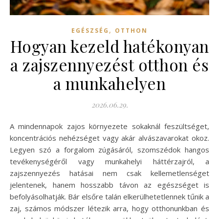
,
EGÉSZSÉG
OTTHON
Hogyan kezeld hatékonyan
a zajszennyezést otthon és
a munkahelyen
2026.06.29.
A mindennapok zajos környezete sokaknál feszültséget,
koncentrációs nehézséget vagy akár alvászavarokat okoz.
Legyen szó a forgalom zúgásáról, szomszédok hangos
tevékenységéről vagy munkahelyi háttérzajról, a
zajszennyezés hatásai nem csak kellemetlenséget
jelentenek, hanem hosszabb távon az egészséget is
befolyásolhatják. Bár elsőre talán elkerülhetetlennek tűnik a
zaj, számos módszer létezik arra, hogy otthonunkban és