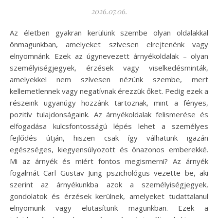
2026.07.06.
Az életben gyakran kerülünk szembe olyan oldalakkal
önmagunkban, amelyeket szívesen elrejtenénk vagy
elnyomnánk. Ezek az úgynevezett árnyékoldalak – olyan
személyiségjegyek, érzések vagy viselkedésminták,
amelyekkel nem szívesen nézünk szembe, mert
kellemetlennek vagy negatívnak érezzük őket. Pedig ezek a
részeink ugyanúgy hozzánk tartoznak, mint a fényes,
pozitív tulajdonságaink. Az árnyékoldalak felismerése és
elfogadása kulcsfontosságú lépés lehet a személyes
fejlődés útján, hiszen csak így válhatunk igazán
egészséges, kiegyensúlyozott és önazonos emberekké.
Mi az árnyék és miért fontos megismerni? Az árnyék
fogalmát Carl Gustav Jung pszichológus vezette be, aki
szerint az árnyékunkba azok a személyiségjegyek,
gondolatok és érzések kerülnek, amelyeket tudattalanul
elnyomunk vagy elutasítunk magunkban. Ezek a