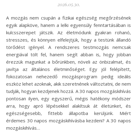
2026.05.30.
A mozgás nem csupán a fizikai egészség megőrzésének
egyik alapköve, hanem a lelki egyensúly fenntartásában is
kulcsszerepet játszik. Az életmódunk gyakran rohanó,
stresszes, és könnyen elfelejtjük, hogy a testünk állandó
törődést igényel. A rendszeres testmozgás nemcsak
energiával tölt fel, hanem segít abban is, hogy jobban
érezzük magunkat a bőrünkben, növeli az önbizalmat, és
javítja az általános életminőséget. Egy jól felépített,
fokozatosan nehezedő mozgásprogram pedig ideális
eszköz lehet azoknak, akik szeretnének változtatni, de nem
tudják, hogyan kezdjenek hozzá. A 30 napos mozgáskihívás
pontosan ilyen, egy egyszerű, mégis hatékony módszer
arra, hogy apró lépésekkel alakítsuk át életünket, és
egészségesebb, fittebb állapotba kerüljünk. Miért
érdemes 30 napos mozgáskihívásba kezdeni? A 30 napos
mozgáskihívás…