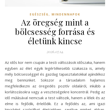
,
EGÉSZSÉG
MINDENNAPOK
Az öregség mint a
bölcsesség forrása és
életünk kincse
2026.07.14.
Az idős kor nem csupán a testi változások időszaka, hanem
egyben az élet egyik legértékesebb szakasza is, amely
mély bölcsességgel és gazdag tapasztalatokkal ajándékoz
meg bennünket. Sokszor a társadalom hajlamos
megfeledkezni az öregedés pozitív oldaláról, inkább a
korlátozásokra vagy a veszteségekre koncentrál. Pedig az
idő múlásával nemcsak a test változik, hanem a lélek és az
elme is fejlődik, érlelődik. Ez a fejlődés az, ami igazi
kincsként szolgálhat életünkben, segítve minket abban,