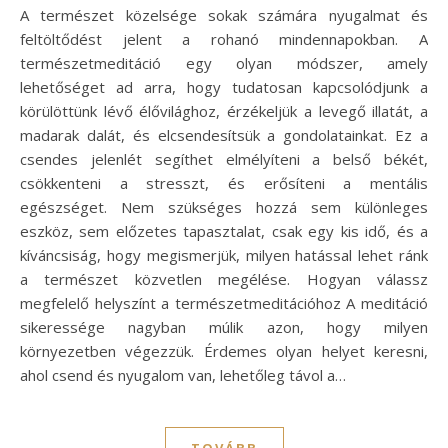
A természet közelsége sokak számára nyugalmat és
feltöltődést jelent a rohanó mindennapokban. A
természetmeditáció egy olyan módszer, amely
lehetőséget ad arra, hogy tudatosan kapcsolódjunk a
körülöttünk lévő élővilághoz, érzékeljük a levegő illatát, a
madarak dalát, és elcsendesítsük a gondolatainkat. Ez a
csendes jelenlét segíthet elmélyíteni a belső békét,
csökkenteni a stresszt, és erősíteni a mentális
egészséget. Nem szükséges hozzá sem különleges
eszköz, sem előzetes tapasztalat, csak egy kis idő, és a
kíváncsiság, hogy megismerjük, milyen hatással lehet ránk
a természet közvetlen megélése. Hogyan válassz
megfelelő helyszínt a természetmeditációhoz A meditáció
sikeressége nagyban múlik azon, hogy milyen
környezetben végezzük. Érdemes olyan helyet keresni,
ahol csend és nyugalom van, lehetőleg távol a…
TOVÁBB