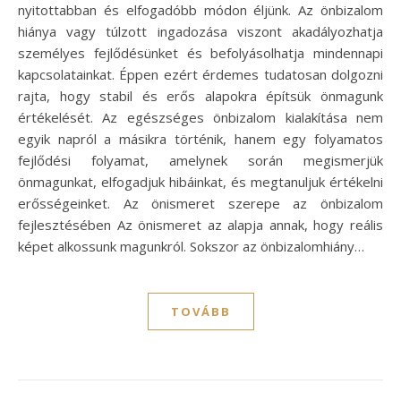
nyitottabban és elfogadóbb módon éljünk. Az önbizalom
hiánya vagy túlzott ingadozása viszont akadályozhatja
személyes fejlődésünket és befolyásolhatja mindennapi
kapcsolatainkat. Éppen ezért érdemes tudatosan dolgozni
rajta, hogy stabil és erős alapokra építsük önmagunk
értékelését. Az egészséges önbizalom kialakítása nem
egyik napról a másikra történik, hanem egy folyamatos
fejlődési folyamat, amelynek során megismerjük
önmagunkat, elfogadjuk hibáinkat, és megtanuljuk értékelni
erősségeinket. Az önismeret szerepe az önbizalom
fejlesztésében Az önismeret az alapja annak, hogy reális
képet alkossunk magunkról. Sokszor az önbizalomhiány…
TOVÁBB