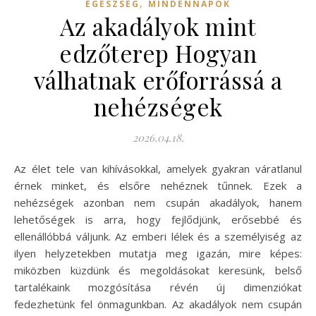
,
EGÉSZSÉG
MINDENNAPOK
Az akadályok mint
edzőterep Hogyan
válhatnak erőforrássá a
nehézségek
2026.04.18.
Az élet tele van kihívásokkal, amelyek gyakran váratlanul
érnek minket, és elsőre nehéznek tűnnek. Ezek a
nehézségek azonban nem csupán akadályok, hanem
lehetőségek is arra, hogy fejlődjünk, erősebbé és
ellenállóbbá váljunk. Az emberi lélek és a személyiség az
ilyen helyzetekben mutatja meg igazán, mire képes:
miközben küzdünk és megoldásokat keresünk, belső
tartalékaink mozgósítása révén új dimenziókat
fedezhetünk fel önmagunkban. Az akadályok nem csupán