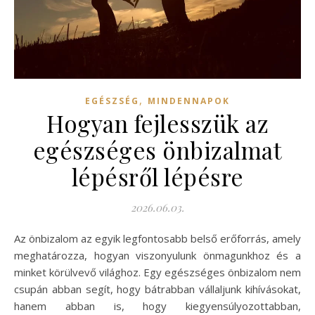
,
EGÉSZSÉG
MINDENNAPOK
Hogyan fejlesszük az
egészséges önbizalmat
lépésről lépésre
2026.06.03.
Az önbizalom az egyik legfontosabb belső erőforrás, amely
meghatározza, hogyan viszonyulunk önmagunkhoz és a
minket körülvevő világhoz. Egy egészséges önbizalom nem
csupán abban segít, hogy bátrabban vállaljunk kihívásokat,
hanem abban is, hogy kiegyensúlyozottabban,