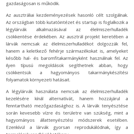
gazdaságosan is működik.
Az ausztráliai kezdeményezések hasonló célt szolgálnak.
Az országban több kutatóintézet és startup is foglalkozik a
légylárvák alkalmazásával az élelmiszerhulladék
csökkentése érdekében. Az ausztrál projekt keretében a
lárvák nemcsak az élelmiszerhulladékot dolgozzák fel,
hanem a keletkező fehérje származékokat is, amelyeket
később hal- és baromfitakarmányként használnak fel. Az
ilyen típusú megoldások segíthetnek abban, hogy
csökkentsük a hagyományos takarmánykészítési
folyamatok környezeti hatásait.
A légylárvák használata nemcsak az élelmiszerhulladék
kezelésére kínál alternatívát, hanem hozzájárul a
fenntartható mezőgazdasághoz is. A lárvák tenyésztése
során kevesebb vízre és területre van szükség, mint a
hagyományos állattenyésztési módszerek esetében.
Ezenkívül a lárvák gyorsan reprodukálódnak, így a