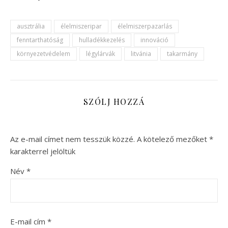
ausztrália
élelmiszeripar
élelmiszerpazarlás
fenntarthatóság
hulladékkezelés
innováció
környezetvédelem
légylárvák
litvánia
takarmány
SZÓLJ HOZZÁ
Az e-mail címet nem tesszük közzé.
A kötelező mezőket
*
karakterrel jelöltük
Név
*
E-mail cím
*