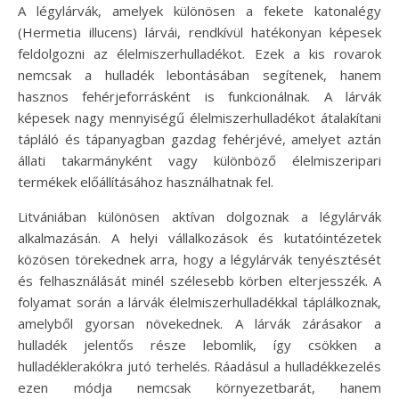
A légylárvák, amelyek különösen a fekete katonalégy
(Hermetia illucens) lárvái, rendkívül hatékonyan képesek
feldolgozni az élelmiszerhulladékot. Ezek a kis rovarok
nemcsak a hulladék lebontásában segítenek, hanem
hasznos fehérjeforrásként is funkcionálnak. A lárvák
képesek nagy mennyiségű élelmiszerhulladékot átalakítani
tápláló és tápanyagban gazdag fehérjévé, amelyet aztán
állati takarmányként vagy különböző élelmiszeripari
termékek előállításához használhatnak fel.
Litvániában különösen aktívan dolgoznak a légylárvák
alkalmazásán. A helyi vállalkozások és kutatóintézetek
közösen törekednek arra, hogy a légylárvák tenyésztését
és felhasználását minél szélesebb körben elterjesszék. A
folyamat során a lárvák élelmiszerhulladékkal táplálkoznak,
amelyből gyorsan növekednek. A lárvák zárásakor a
hulladék jelentős része lebomlik, így csökken a
hulladéklerakókra jutó terhelés. Ráadásul a hulladékkezelés
ezen módja nemcsak környezetbarát, hanem