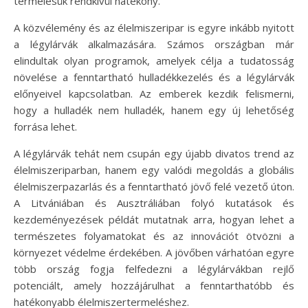
termelésük rendkívül hatékony.
A közvélemény és az élelmiszeripar is egyre inkább nyitott
a légylárvák alkalmazására. Számos országban már
elindultak olyan programok, amelyek célja a tudatosság
növelése a fenntartható hulladékkezelés és a légylárvák
előnyeivel kapcsolatban. Az emberek kezdik felismerni,
hogy a hulladék nem hulladék, hanem egy új lehetőség
forrása lehet.
A légylárvák tehát nem csupán egy újabb divatos trend az
élelmiszeriparban, hanem egy valódi megoldás a globális
élelmiszerpazarlás és a fenntartható jövő felé vezető úton.
A Litvániában és Ausztráliában folyó kutatások és
kezdeményezések példát mutatnak arra, hogyan lehet a
természetes folyamatokat és az innovációt ötvözni a
környezet védelme érdekében. A jövőben várhatóan egyre
több ország fogja felfedezni a légylárvákban rejlő
potenciált, amely hozzájárulhat a fenntarthatóbb és
hatékonyabb élelmiszertermeléshez.