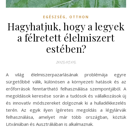
,
EGÉSZSÉG
OTTHON
Hagyhatjuk, hogy a legyek
a félretett élelmiszert
estében?
2025.07.05.
A világ élelmiszerpazarlásának problémája egyre
sürgetőbbé válik, különösen a környezeti hatások és az
erőforrások fenntartható felhasználása szempontjából. A
megoldások keresése során a tudósok és vállalkozások új
és innovatív módszereket dolgoznak ki a hulladékkezelés
terén. Az egyik ilyen ígéretes megoldás a légylárvák
felhasználása, amelyet már több országban, köztük
Litvániában és Ausztráliában is alkalmaznak.