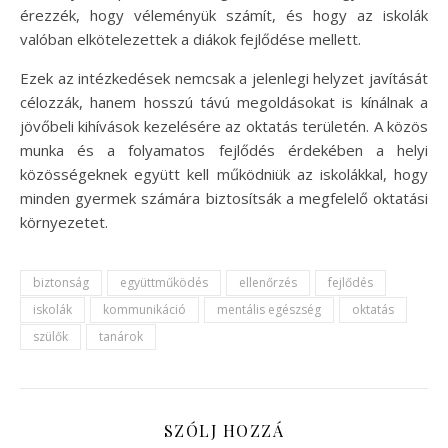
érezzék, hogy véleményük számít, és hogy az iskolák
valóban elkötelezettek a diákok fejlődése mellett.
Ezek az intézkedések nemcsak a jelenlegi helyzet javítását
célozzák, hanem hosszú távú megoldásokat is kínálnak a
jövőbeli kihívások kezelésére az oktatás területén. A közös
munka és a folyamatos fejlődés érdekében a helyi
közösségeknek együtt kell működniük az iskolákkal, hogy
minden gyermek számára biztosítsák a megfelelő oktatási
környezetet.
biztonság
együttműködés
ellenőrzés
fejlődés
iskolák
kommunikáció
mentális egészség
oktatás
szülők
tanárok
SZÓLJ HOZZÁ