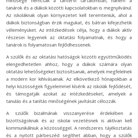
minősége nemcsak a tantervi tartalomban, hanem a
tanárok és a diákok közötti kapcsolatokban is megnyilvánul.
Az iskoláknak olyan környezetet kell teremteniük, ahol a
diákok biztonságban érzik magukat, és bátran kifejezhetik
véleményüket. Az intézkedések célja, hogy a diákok aktív
részesei legyenek az oktatási folyamatnak, és hogy a
tanárok is folyamatosan fejlődhessenek.
A szülők és az oktatási hatóságok közötti együttműködés
elengedhetetlen ahhoz, hogy a diákok számára olyan
oktatási lehetőségeket biztosítsanak, amelyek megfelelnek
a modern kor kihívásainak. Az elkövetkező hónapokban a
helyi közösségek figyelemmel kísérik az iskolák fejlődését,
és támogatják azokat az intézkedéseket, amelyek a
tanulás és a tanítás minőségének javítását célozzák.
A szülők bizalmának visszanyerése érdekében a
bizottságoknak és az iskolai vezetésnek is aktívan kell
kommunikálniuk a közösséggel. A rendszeres tájékoztatás
és a nyitott párbeszéd segíthet abban, hogy a szülők