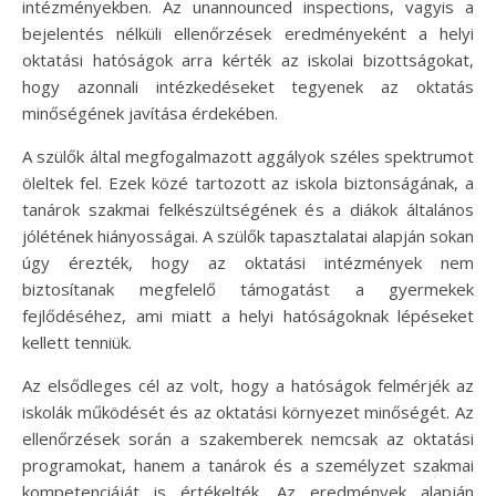
intézményekben. Az unannounced inspections, vagyis a
bejelentés nélküli ellenőrzések eredményeként a helyi
oktatási hatóságok arra kérték az iskolai bizottságokat,
hogy azonnali intézkedéseket tegyenek az oktatás
minőségének javítása érdekében.
A szülők által megfogalmazott aggályok széles spektrumot
öleltek fel. Ezek közé tartozott az iskola biztonságának, a
tanárok szakmai felkészültségének és a diákok általános
jólétének hiányosságai. A szülők tapasztalatai alapján sokan
úgy érezték, hogy az oktatási intézmények nem
biztosítanak megfelelő támogatást a gyermekek
fejlődéséhez, ami miatt a helyi hatóságoknak lépéseket
kellett tenniük.
Az elsődleges cél az volt, hogy a hatóságok felmérjék az
iskolák működését és az oktatási környezet minőségét. Az
ellenőrzések során a szakemberek nemcsak az oktatási
programokat, hanem a tanárok és a személyzet szakmai
kompetenciáját is értékelték. Az eredmények alapján