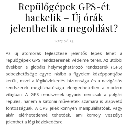
Repülőgépek GPS-ét
hackelik – Új órák
jelenthetik a megoldást?
2025.06.15.
Az új atomórák fejlesztése jelentős lépés lehet a
repülőgépek GPS rendszereinek védelme terén. Az utóbbi
években a globális helymeghatározó rendszerek (GPS)
sebezhetősége egyre inkább a figyelem középpontjába
került, mivel a légiközlekedés biztonsága és a navigációs
rendszerek megbízhatósága elengedhetetlen a modern
világban. A GPS rendszerek ugyanis nemcsak a polgári
repülés, hanem a katonai műveletek számára is alapvető
fontosságúak. A GPS jelek könnyen manipulálhatóak, vagy
akár elérhetetlenné tehetőek, ami komoly veszélyt
jelenthet a légi közlekedésre.