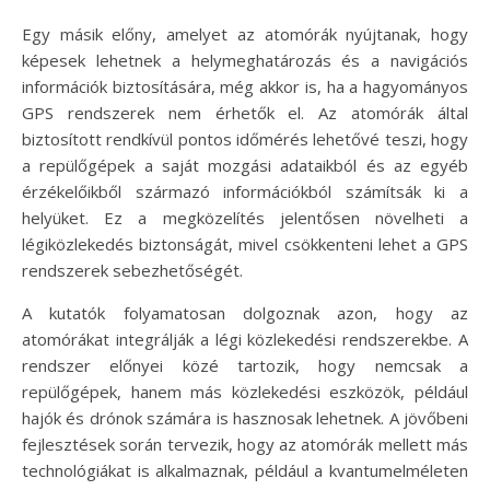
Egy másik előny, amelyet az atomórák nyújtanak, hogy
képesek lehetnek a helymeghatározás és a navigációs
információk biztosítására, még akkor is, ha a hagyományos
GPS rendszerek nem érhetők el. Az atomórák által
biztosított rendkívül pontos időmérés lehetővé teszi, hogy
a repülőgépek a saját mozgási adataikból és az egyéb
érzékelőikből származó információkból számítsák ki a
helyüket. Ez a megközelítés jelentősen növelheti a
légiközlekedés biztonságát, mivel csökkenteni lehet a GPS
rendszerek sebezhetőségét.
A kutatók folyamatosan dolgoznak azon, hogy az
atomórákat integrálják a légi közlekedési rendszerekbe. A
rendszer előnyei közé tartozik, hogy nemcsak a
repülőgépek, hanem más közlekedési eszközök, például
hajók és drónok számára is hasznosak lehetnek. A jövőbeni
fejlesztések során tervezik, hogy az atomórák mellett más
technológiákat is alkalmaznak, például a kvantumelméleten