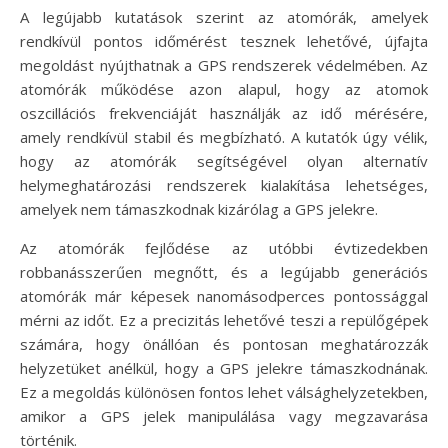
A legújabb kutatások szerint az atomórák, amelyek
rendkívül pontos időmérést tesznek lehetővé, újfajta
megoldást nyújthatnak a GPS rendszerek védelmében. Az
atomórák működése azon alapul, hogy az atomok
oszcillációs frekvenciáját használják az idő mérésére,
amely rendkívül stabil és megbízható. A kutatók úgy vélik,
hogy az atomórák segítségével olyan alternatív
helymeghatározási rendszerek kialakítása lehetséges,
amelyek nem támaszkodnak kizárólag a GPS jelekre.
Az atomórák fejlődése az utóbbi évtizedekben
robbanásszerűen megnőtt, és a legújabb generációs
atomórák már képesek nanomásodperces pontossággal
mérni az időt. Ez a precizitás lehetővé teszi a repülőgépek
számára, hogy önállóan és pontosan meghatározzák
helyzetüket anélkül, hogy a GPS jelekre támaszkodnának.
Ez a megoldás különösen fontos lehet válsághelyzetekben,
amikor a GPS jelek manipulálása vagy megzavarása
történik.