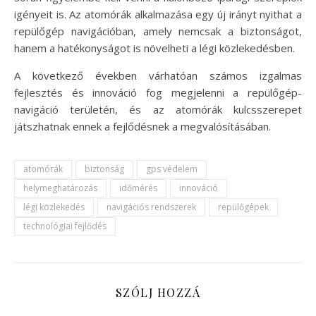
igényeit is. Az atomórák alkalmazása egy új irányt nyithat a
repülőgép navigációban, amely nemcsak a biztonságot,
hanem a hatékonyságot is növelheti a légi közlekedésben.
A következő években várhatóan számos izgalmas
fejlesztés és innováció fog megjelenni a repülőgép-
navigáció területén, és az atomórák kulcsszerepet
játszhatnak ennek a fejlődésnek a megvalósításában.
atomórák
biztonság
gps védelem
helymeghatározás
időmérés
innováció
légi közlekedés
navigációs rendszerek
repülőgépek
technológiai fejlődés
SZÓLJ HOZZÁ