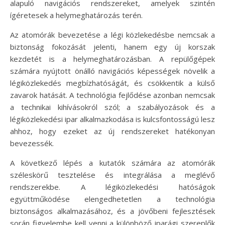
alapuló navigációs rendszereket, amelyek szintén
ígéretesek a helymeghatározás terén.
Az atomórák bevezetése a légi közlekedésbe nemcsak a
biztonság fokozását jelenti, hanem egy új korszak
kezdetét is a helymeghatározásban. A repülőgépek
számára nyújtott önálló navigációs képességek növelik a
légiközlekedés megbízhatóságát, és csökkentik a külső
zavarok hatását. A technológia fejlődése azonban nemcsak
a technikai kihívásokról szól; a szabályozások és a
légiközlekedési ipar alkalmazkodása is kulcsfontosságú lesz
ahhoz, hogy ezeket az új rendszereket hatékonyan
bevezessék.
A következő lépés a kutatók számára az atomórák
széleskörű tesztelése és integrálása a meglévő
rendszerekbe. A légiközlekedési hatóságok
együttműködése elengedhetetlen a technológia
biztonságos alkalmazásához, és a jövőbeni fejlesztések
során figyelembe kell venni a különböző iparági szereplők