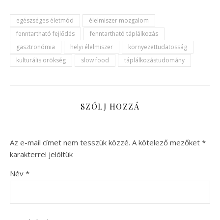
egészséges életmód
élelmiszer mozgalom
fenntartható fejlődés
fenntartható táplálkozás
gasztronómia
helyi élelmiszer
környezettudatosság
kulturális örökség
slow food
táplálkozástudomány
SZÓLJ HOZZÁ
Az e-mail címet nem tesszük közzé.
A kötelező mezőket
*
karakterrel jelöltük
Név
*