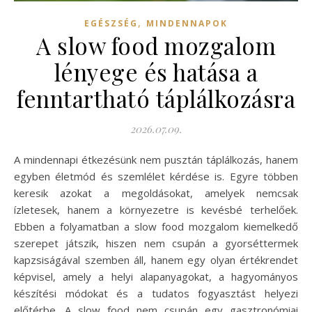
,
EGÉSZSÉG
MINDENNAPOK
A slow food mozgalom
lényege és hatása a
fenntartható táplálkozásra
2026.07.09.
A mindennapi étkezésünk nem pusztán táplálkozás, hanem
egyben életmód és szemlélet kérdése is. Egyre többen
keresik azokat a megoldásokat, amelyek nemcsak
ízletesek, hanem a környezetre is kevésbé terhelőek.
Ebben a folyamatban a slow food mozgalom kiemelkedő
szerepet játszik, hiszen nem csupán a gyorséttermek
kapzsiságával szemben áll, hanem egy olyan értékrendet
képvisel, amely a helyi alapanyagokat, a hagyományos
készítési módokat és a tudatos fogyasztást helyezi
előtérbe. A slow food nem csupán egy gasztronómiai