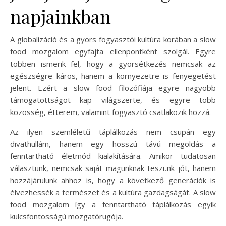
napjainkban
A globalizáció és a gyors fogyasztói kultúra korában a slow
food mozgalom egyfajta ellenpontként szolgál. Egyre
többen ismerik fel, hogy a gyorsétkezés nemcsak az
egészségre káros, hanem a környezetre is fenyegetést
jelent. Ezért a slow food filozófiája egyre nagyobb
támogatottságot kap világszerte, és egyre több
közösség, étterem, valamint fogyasztó csatlakozik hozzá.
Az ilyen szemléletű táplálkozás nem csupán egy
divathullám, hanem egy hosszú távú megoldás a
fenntartható életmód kialakítására. Amikor tudatosan
választunk, nemcsak saját magunknak teszünk jót, hanem
hozzájárulunk ahhoz is, hogy a következő generációk is
élvezhessék a természet és a kultúra gazdagságát. A slow
food mozgalom így a fenntartható táplálkozás egyik
kulcsfontosságú mozgatórugója.