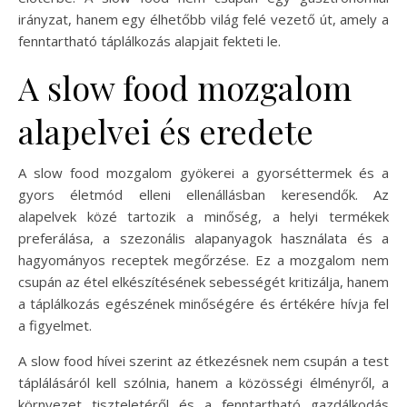
irányzat, hanem egy élhetőbb világ felé vezető út, amely a
fenntartható táplálkozás alapjait fekteti le.
A slow food mozgalom
alapelvei és eredete
A slow food mozgalom gyökerei a gyorséttermek és a
gyors életmód elleni ellenállásban keresendők. Az
alapelvek közé tartozik a minőség, a helyi termékek
preferálása, a szezonális alapanyagok használata és a
hagyományos receptek megőrzése. Ez a mozgalom nem
csupán az étel elkészítésének sebességét kritizálja, hanem
a táplálkozás egészének minőségére és értékére hívja fel
a figyelmet.
A slow food hívei szerint az étkezésnek nem csupán a test
táplálásáról kell szólnia, hanem a közösségi élményről, a
környezet tiszteletéről és a fenntartható gazdálkodás