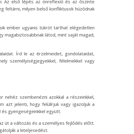
i. Az első lépés az önreflexió és az őszinte
 feltárni, milyen belső konfliktusok húzódnak
ásik ember ugyanis tükröt tarthat elégedetlen
agy magabiztosabbnak látod, mint saját magad,
aidat. Írd le az érzelmeidet, gondolataidat,
ely személyiségjegyekkel, félelmekkel vagy
or nehéz szembenézni azokkal a részeinkkel,
zt jelenti, hogy felülírjuk vagy igazoljuk a
l és gyengeségeinkkel együtt.
z út a változás és a személyes fejlődés előtt.
átolják a kiteljesedést.