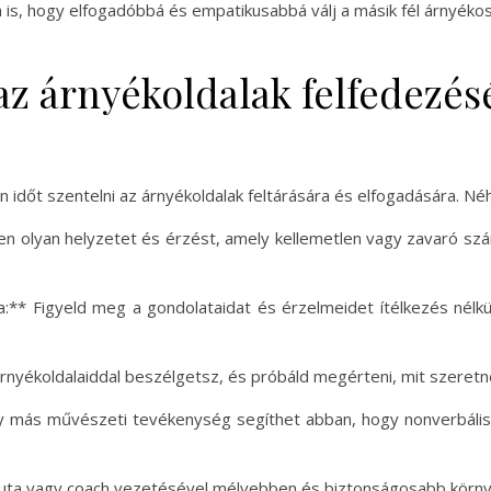
 is, hogy elfogadóbbá és empatikusabbá válj a másik fél árnyéko
az árnyékoldalak felfedezés
időt szentelni az árnyékoldalak feltárására és elfogadására. Né
nden olyan helyzetet és érzést, amely kellemetlen vagy zavaró 
a:** Figyeld meg a gondolataidat és érzelmeidet ítélkezés nélkü
rnyékoldalaiddal beszélgetsz, és próbáld megérteni, mit szeretné
agy más művészeti tevékenység segíthet abban, hogy nonverbális
uta vagy coach vezetésével mélyebben és biztonságosabb körny