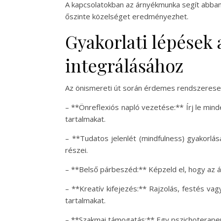
A kapcsolatokban az árnyékmunka segít abban
őszinte közelséget eredményezhet.
Gyakorlati lépések 
integrálásához
Az önismereti út során érdemes rendszeresen 
– **Önreflexiós napló vezetése:** Írj le mi
tartalmakat.
– **Tudatos jelenlét (mindfulness) gyakorlás
részei.
– **Belső párbeszéd:** Képzeld el, hogy az á
– **Kreatív kifejezés:** Rajzolás, festés v
tartalmakat.
– **Szakmai támogatás:** Egy pszichoterape