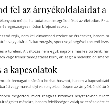
 fel az árnyékoldalaidat a
atékonyabb módja, ha tudatosan integrálod őket az életedbe. Ez a
i és egészséges módon kifejezni azokat.
esszió rejlik, nem kell elnyomnod ezeket az érzéseket, hanem m
tés vagy akár a fizikai mozgás, sport segítségével történő leve
s és a türelem. A változás nem egyik napról a másikra történik
ch vagy tréner támogatását kérni, aki segít a mélyebb önismere
s a kapcsolatok
emcsak önmagad számára hozhat hasznot, hanem a kapcsolataid
 baráti vagy munkahelyi viszonyokban éppen az árnyékból előtörő 
yebben megérted, miért reagálsz bizonyos helyzetekben túlér
szültségeket másokra, hanem felelősséget vállalj az érzéseidért é