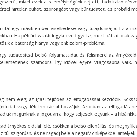
szerű, mivel ezek a személyiségünk rejtett, tudattalan része
érzel hirtelen dühöt, szorongást vagy bűntudatot, és próbáld meg
 irritál egy másik ember viselkedése vagy tulajdonsága. Ez a m
kban. Ha például valakit irigykedve figyelsz, mert bátrabbnak v
jtőzik a bátorság hiánya vagy önbizalom-probléma.
y tudatosítsd belső folyamataidat és felismerd az árnyékoldal
ellemetlenek számodra. Így idővel egyre világosabbá válik, m
 nem elég; az igazi fejlődés az elfogadással kezdődik. Soksz
udat vagy félelem társul hozzájuk. Azonban az elfogadás nem a
djuk magunknak a jogot arra, hogy teljesek legyünk – a hibáinkka
 árnyékos oldalai felé, csökken a belső ellenállás, és megnyílik a
z túl szigorúan, és ne ragadj bele a negatív önképekbe, amelyek g