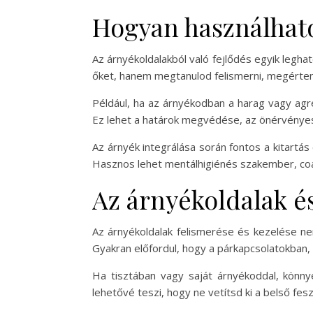
Hogyan használhatod
Az árnyékoldalakból való fejlődés egyik legh
őket, hanem megtanulod felismerni, megérten
Például, ha az árnyékodban a harag vagy agr
Ez lehet a határok megvédése, az önérvényesí
Az árnyék integrálása során fontos a kitartá
Hasznos lehet mentálhigiénés szakember, coa
Az árnyékoldalak é
Az árnyékoldalak felismerése és kezelése n
Gyakran előfordul, hogy a párkapcsolatokban,
Ha tisztában vagy saját árnyékoddal, könn
lehetővé teszi, hogy ne vetítsd ki a belső fe