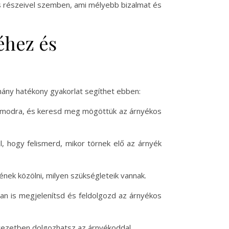
s részeivel szemben, ami mélyebb bizalmat és
éhez és
hány hatékony gyakorlat segíthet ebben:
számodra, és keresd meg mögöttük az árnyékos
l, hogy felismerd, mikor törnek elő az árnyék
nek közölni, milyen szükségleteik vannak.
an is megjelenítsd és feldolgozd az árnyékos
ezetben dolgozhatsz az árnyékoddal.