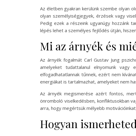
Az életben gyakran kerülünk szembe olyan ol
olyan személyiségjegyek, érzések vagy vise
Pedig ezek a részeink ugyanúgy hozzánk tart
lépés lehet a személyes fejlődés útján, hisz
Mi az árnyék és mi
Az árnyék fogalmát Carl Gustav Jung pszich
amelyeket tudattalanul elnyomunk vagy e
elfogadhatatlannak tűnnek, ezért nem kívána
energiákat is tartalmazhat, amelyeket nem has
Az árnyék megismerése azért fontos, mert
önromboló viselkedésben, konfliktusokban vag
arra, hogy megértsük mélyebb motivációinkat,
Hogyan ismerheted 