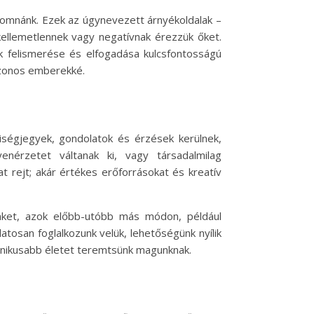
yomnánk. Ezek az úgynevezett árnyékoldalak –
ellemetlennek vagy negatívnak érezzük őket.
ak felismerése és elfogadása kulcsfontosságú
azonos emberekké.
iségjegyek, gondolatok és érzések kerülnek,
nérzetet váltanak ki, vagy társadalmilag
 rejt; akár értékes erőforrásokat és kreatív
nket, azok előbb-utóbb más módon, például
tosan foglalkozunk velük, lehetőségünk nyílik
monikusabb életet teremtsünk magunknak.