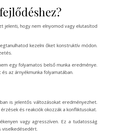
 fejlődéshez?
zt jelenti, hogy nem elnyomod vagy elutasítod
egtanulhatod kezelni őket konstruktív módon.
zetés.
, hanem egy folyamatos belső munka eredménye.
t és az árnyékmunka folyamatában.
ban is jelentős változásokat eredményezhet.
érzések és reakciók okozzák a konfliktusokat.
zékenyen vagy agresszíven. Ez a tudatosság
s viselkedésedért.