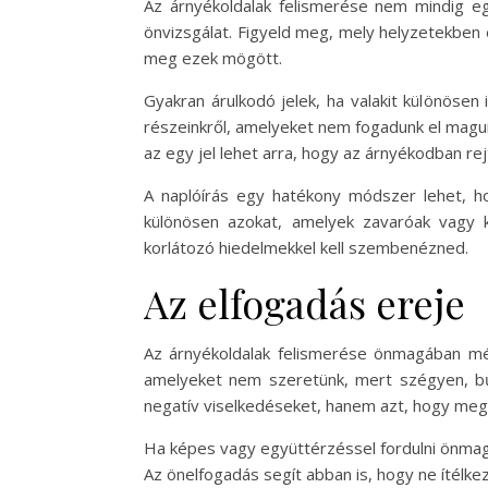
Az árnyékoldalak felismerése nem mindig egy
önvizsgálat. Figyeld meg, mely helyzetekben 
meg ezek mögött.
Gyakran árulkodó jelek, ha valakit különösen
részeinkről, amelyeket nem fogadunk el magun
az egy jel lehet arra, hogy az árnyékodban re
A naplóírás egy hatékony módszer lehet, hog
különösen azokat, amelyek zavaróak vagy k
korlátozó hiedelmekkel kell szembenézned.
Az elfogadás ereje
Az árnyékoldalak felismerése önmagában még
amelyeket nem szeretünk, mert szégyen, bűnt
negatív viselkedéseket, hanem azt, hogy mega
Ha képes vagy együttérzéssel fordulni önmagad
Az önelfogadás segít abban is, hogy ne ítélkez