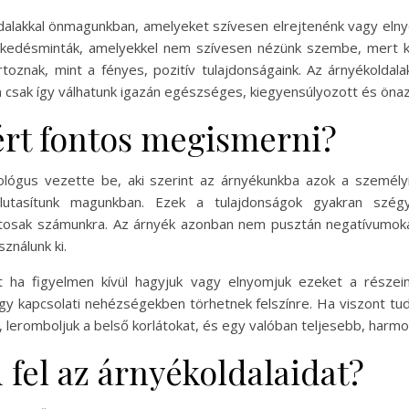
dalakkal önmagunkban, amelyeket szívesen elrejtenénk vagy eln
lkedésminták, amelyekkel nem szívesen nézünk szembe, mert k
oznak, mint a fényes, pozitív tulajdonságaink. Az árnyékoldal
en csak így válhatunk igazán egészséges, kiegyensúlyozott és ön
ért fontos megismerni?
ológus vezette be, aki szerint az árnyékunkba azok a személy
lutasítunk magunkban. Ezek a tulajdonságok gyakran szégye
tosak számunkra. Az árnyék azonban nem pusztán negatívumokat
ználunk ki.
 ha figyelmen kívül hagyjuk vagy elnyomjuk ezeket a részei
y kapcsolati nehézségekben törhetnek felszínre. Ha viszont tuda
 leromboljuk a belső korlátokat, és egy valóban teljesebb, har
fel az árnyékoldalaidat?