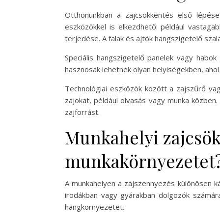
Otthonunkban a zajcsökkentés első lépése
eszközökkel is elkezdhető: például vastaga
terjedése. A falak és ajtók hangszigetelő sz
Speciális hangszigetelő panelek vagy habok 
hasznosak lehetnek olyan helyiségekben, aho
Technológiai eszközök között a zajszűrő vagy
zajokat, például olvasás vagy munka közben.
zajforrást.
Munkahelyi zajcsö
munkakörnyezetet
A munkahelyen a zajszennyezés különösen káro
irodákban vagy gyárakban dolgozók számára 
hangkörnyezetet.