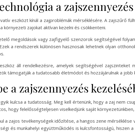
technológia a zajszennyezés
atív eszközt kínál a zajproblémák mérséklésére. A zajszűrő fülha
 környezeti zajokat aktívan kezelni és csökkenteni.
telő megoldások vagy zajfigyelő szenzorok segítségével folya
 Ezek a rendszerek különösen hasznosak lehetnek olyan otthonok
s.
eszköz áll rendelkezésre, amelyek segítségével zajszinteket
özök támogatják a tudatosabb életmódot és hozzájárulnak a job
pe a zajszennyezés kezelés
gyik kulcsa a tudatosság. Meg kell értenünk, hogy a zaj nem cs
tos, hogy felelősségteljesen viselkedjünk saját környezetünkben,
ul a zajos tevékenységek időzítése, a hangos zene mérséklése v
ségi és munkahelyi együttműködés is kulcsfontosságú, hiszen a