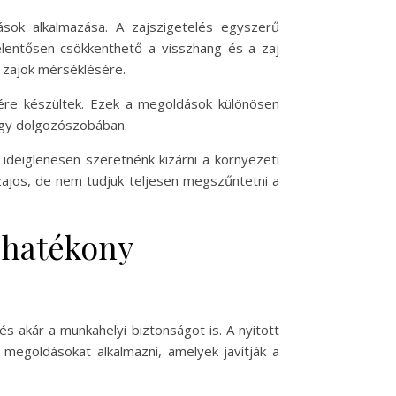
sok alkalmazása. A zajszigetelés egyszerű
elentősen csökkenthető a visszhang és a zaj
ő zajok mérséklésére.
ésére készültek. Ezek a megoldások különösen
agy dolgozószobában.
 ideiglenesen szeretnénk kizárni a környezeti
zajos, de nem tudjuk teljesen megszűntetni a
 hatékony
s akár a munkahelyi biztonságot is. A nyitott
megoldásokat alkalmazni, amelyek javítják a