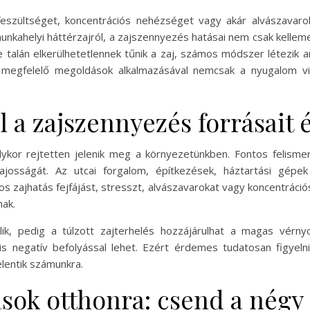
eszültséget, koncentrációs nehézséget vagy akár alvászavaro
kahelyi háttérzajról, a zajszennyezés hatásai nem csak kellem
e talán elkerülhetetlennek tűnik a zaj, számos módszer létezik
A megfelelő megoldások alkalmazásával nemcsak a nyugalom vi
 a zajszennyezés forrásait é
ykor rejtetten jelenik meg a környezetünkben. Fontos felism
ajosságát. Az utcai forgalom, építkezések, háztartási gép
tos zajhatás fejfájást, stresszt, alvászavarokat vagy koncentrác
ak.
ik, pedig a túlzott zajterhelés hozzájárulhat a magas vérny
s negatív befolyással lehet. Ezért érdemes tudatosan figyel
elentik számunkra.
ok otthonra: csend a négy f