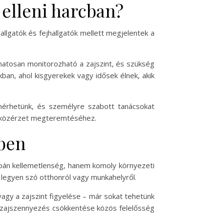
 elleni harcban?
llgatók és fejhallgatók mellett megjelentek a
matosan monitorozható a zajszint, és szükség
ban, ahol kisgyerekek vagy idősek élnek, akik
 mérhetünk, és személyre szabott tanácsokat
b közérzet megteremtéséhez.
ében
upán kellemetlenség, hanem komoly környezeti
 legyen szó otthonról vagy munkahelyről.
agy a zajszint figyelése – már sokat tehetünk
 zajszennyezés csökkentése közös felelősség