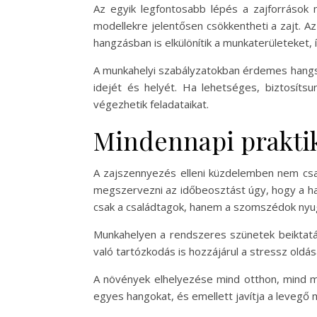
Az egyik legfontosabb lépés a zajforrások
modellekre jelentősen csökkentheti a zajt. Az
hangzásban is elkülönítik a munkaterületeket, 
A munkahelyi szabályzatokban érdemes hangsú
idejét és helyét. Ha lehetséges, biztosítsu
végezhetik feladataikat.
Mindennapi praktik
A zajszennyezés elleni küzdelemben nem csa
megszervezni az időbeosztást úgy, hogy a ha
csak a családtagok, hanem a szomszédok nyuga
Munkahelyen a rendszeres szünetek beiktatás
való tartózkodás is hozzájárul a stressz oldás
A növények elhelyezése mind otthon, mind m
egyes hangokat, és emellett javítja a levegő m