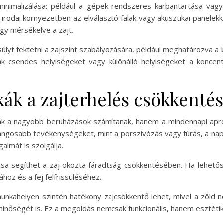
 minimalizálása: például a gépek rendszeres karbantartása va
 irodai környezetben az elválasztó falak vagy akusztikai panelekk
így mérsékelve a zajt.
lyt fektetni a zajszint szabályozására, például meghatározva a 
nk csendes helyiségeket vagy különálló helyiségeket a koncen
ák a zajterhelés csökkenté
k a nagyobb beruházások számítanak, hanem a mindennapi apró
ngosabb tevékenységeket, mint a porszívózás vagy fúrás, a na
lmát is szolgálja.
a segíthet a zaj okozta fáradtság csökkentésében. Ha lehetősé
ához és a fej felfrissüléséhez.
unkahelyen szintén hatékony zajcsökkentő lehet, mivel a zöld
inőségét is. Ez a megoldás nemcsak funkcionális, hanem esztétikai