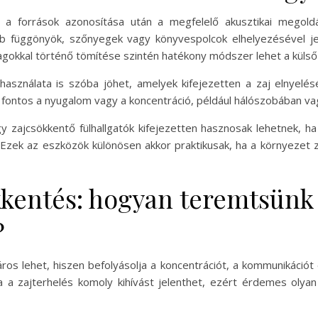
 a források azonosítása után a megfelelő akusztikai megoldá
bb függönyök, szőnyegek vagy könyvespolcok elhelyezésével j
alagokkal történő tömítése szintén hatékony módszer lehet a küls
használata is szóba jöhet, amelyek kifejezetten a zaj elnyel
l fontos a nyugalom vagy a koncentráció, például hálószobában v
 zajcsökkentő fülhallgatók kifejezetten hasznosak lehetnek, ha
 Ezek az eszközök különösen akkor praktikusak, ha a környezet 
kkentés: hogyan teremtsünk
?
s lehet, hiszen befolyásolja a koncentrációt, a kommunikációt é
a zajterhelés komoly kihívást jelenthet, ezért érdemes olyan 