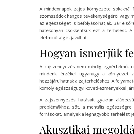
A mindennapok zajos környezete sokaknál f
szomszédok hangos tevékenységéről vagy mun
az egészséget is befolyásolhatják. Bár elsőr
hatékonyan csökkentsük ezt a terhelést. 
életminőség is javulhat.
Hogyan ismerjük fel
A zajszennyezés nem mindig egyértelmű, ol
mindenki érzékeli ugyanúgy a környezet z
hozzájárulhatnak a zajterheléshez. A folyama
komoly egészségügyi következményekkel járn
A zajszennyezés hatásait gyakran alábecsül
problémákhoz, sőt, a mentális egészségre i
forrásokat, amelyek a legnagyobb terhelést j
Akusztikai megoldás