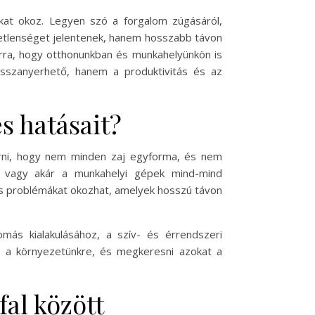
kat okoz. Legyen szó a forgalom zúgásáról,
etlenséget jelentenek, hanem hosszabb távon
 arra, hogy otthonunkban és munkahelyünkön is
sszanyerhető, hanem a produktivitás és az
s hatásait?
erni, hogy nem minden zaj egyforma, és nem
ek vagy akár a munkahelyi gépek mind-mind
iós problémákat okozhat, amelyek hosszú távon
omás kialakulásához, a szív- és érrendszeri
ni a környezetünkre, és megkeresni azokat a
al között