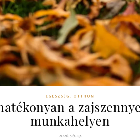
,
EGÉSZSÉG
OTTHON
hatékonyan a zajszennyez
munkahelyen
2026.06.29.