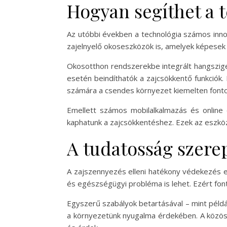
Hogyan segíthet a 
Az utóbbi években a technológia számos innov
zajelnyelő okoseszközök is, amelyek képesek a
Okosotthon rendszerekbe integrált hangszige
esetén beindíthatók a zajcsökkentő funkciók.
számára a csendes környezet kiemelten fonto
Emellett számos mobilalkalmazás és online 
kaphatunk a zajcsökkentéshez. Ezek az eszk
A tudatosság szere
A zajszennyezés elleni hatékony védekezés e
és egészségügyi probléma is lehet. Ezért fon
Egyszerű szabályok betartásával – mint példá
a környezetünk nyugalma érdekében. A közös