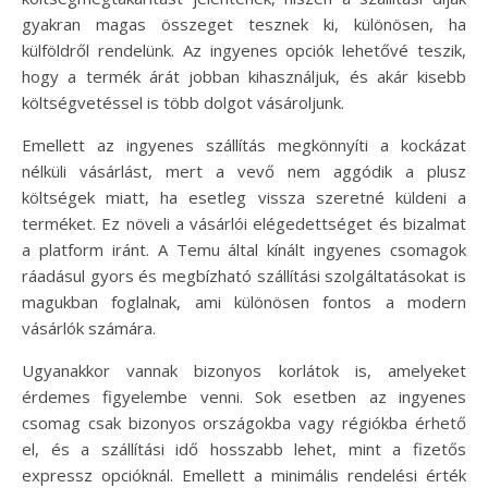
gyakran magas összeget tesznek ki, különösen, ha
külföldről rendelünk. Az ingyenes opciók lehetővé teszik,
hogy a termék árát jobban kihasználjuk, és akár kisebb
költségvetéssel is több dolgot vásároljunk.
Emellett az ingyenes szállítás megkönnyíti a kockázat
nélküli vásárlást, mert a vevő nem aggódik a plusz
költségek miatt, ha esetleg vissza szeretné küldeni a
terméket. Ez növeli a vásárlói elégedettséget és bizalmat
a platform iránt. A Temu által kínált ingyenes csomagok
ráadásul gyors és megbízható szállítási szolgáltatásokat is
magukban foglalnak, ami különösen fontos a modern
vásárlók számára.
Ugyanakkor vannak bizonyos korlátok is, amelyeket
érdemes figyelembe venni. Sok esetben az ingyenes
csomag csak bizonyos országokba vagy régiókba érhető
el, és a szállítási idő hosszabb lehet, mint a fizetős
expressz opcióknál. Emellett a minimális rendelési érték