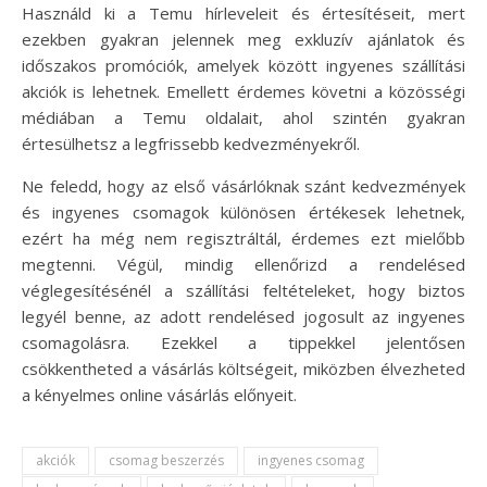
Használd ki a Temu hírleveleit és értesítéseit, mert
ezekben gyakran jelennek meg exkluzív ajánlatok és
időszakos promóciók, amelyek között ingyenes szállítási
akciók is lehetnek. Emellett érdemes követni a közösségi
médiában a Temu oldalait, ahol szintén gyakran
értesülhetsz a legfrissebb kedvezményekről.
Ne feledd, hogy az első vásárlóknak szánt kedvezmények
és ingyenes csomagok különösen értékesek lehetnek,
ezért ha még nem regisztráltál, érdemes ezt mielőbb
megtenni. Végül, mindig ellenőrizd a rendelésed
véglegesítésénél a szállítási feltételeket, hogy biztos
legyél benne, az adott rendelésed jogosult az ingyenes
csomagolásra. Ezekkel a tippekkel jelentősen
csökkentheted a vásárlás költségeit, miközben élvezheted
a kényelmes online vásárlás előnyeit.
akciók
csomag beszerzés
ingyenes csomag