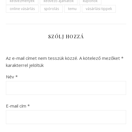
kedvezmények
kedvező ajánlatok
kuponok
online vásárlás
spórolás
temu
vásárlási tippek
SZÓLJ HOZZÁ
Az e-mail címet nem tesszük közzé.
A kötelező mezőket
*
karakterrel jelöltük
Név
*
E-mail cím
*