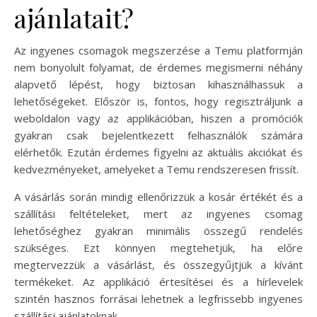
ajánlatait?
Az ingyenes csomagok megszerzése a Temu platformján
nem bonyolult folyamat, de érdemes megismerni néhány
alapvető lépést, hogy biztosan kihasználhassuk a
lehetőségeket. Először is, fontos, hogy regisztráljunk a
weboldalon vagy az applikációban, hiszen a promóciók
gyakran csak bejelentkezett felhasználók számára
elérhetők. Ezután érdemes figyelni az aktuális akciókat és
kedvezményeket, amelyeket a Temu rendszeresen frissít.
A vásárlás során mindig ellenőrizzük a kosár értékét és a
szállítási feltételeket, mert az ingyenes csomag
lehetőséghez gyakran minimális összegű rendelés
szükséges. Ezt könnyen megtehetjük, ha előre
megtervezzük a vásárlást, és összegyűjtjük a kívánt
termékeket. Az applikáció értesítései és a hírlevelek
szintén hasznos forrásai lehetnek a legfrissebb ingyenes
szállítási ajánlatoknak.