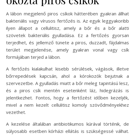
A lábon megjelenő piros csíkok hátterében gyakran állhat
bakteriális vagy vírusos fertőzés is. Az egyik leggyakoribb
ilyen állapot a cellulitisz, amely a bőr és a bőr alatti
szövetek bakteriális gyulladása. Ez a fertőzés gyorsan
terjedhet, és jellemző tünete a piros, duzzadt, fájdalmas
terület megjelenése, amely gyakran vonal vagy csík
formájában terjed a lábon.
A fertőzés kialakulhat kisebb sérülések, vágások, illetve
bőrrepedések kapcsán, ahol a kórokozók bejutnak a
szervezetbe. A gyulladás miatt a bőr meleg tapintású lesz,
és a piros csík mentén esetenként láz, hidegrázás is
jelentkezhet. Fontos, hogy a fertőzést időben kezeljék,
mivel a nem kezelt cellulitisz komoly szövődményekhez
vezethet.
A kezelése általában antibiotikumos kúrával történik, de
súlyosabb esetben kórházi ellátás is szükségessé válhat.