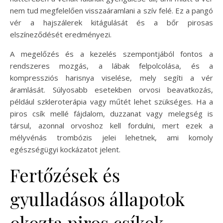
nem tud megfelelően visszaáramlani a szív felé. Ez a pangó
vér a hajszálerek kitágulását és a bőr pirosas
elszíneződését eredményezi.
A megelőzés és a kezelés szempontjából fontos a
rendszeres mozgás, a lábak felpolcolása, és a
kompressziós harisnya viselése, mely segíti a vér
áramlását. Súlyosabb esetekben orvosi beavatkozás,
például szkleroterápia vagy műtét lehet szükséges. Ha a
piros csík mellé fájdalom, duzzanat vagy melegség is
társul, azonnal orvoshoz kell fordulni, mert ezek a
mélyvénás trombózis jelei lehetnek, ami komoly
egészségügyi kockázatot jelent.
Fertőzések és
gyulladásos állapotok
okozta piros csíkok