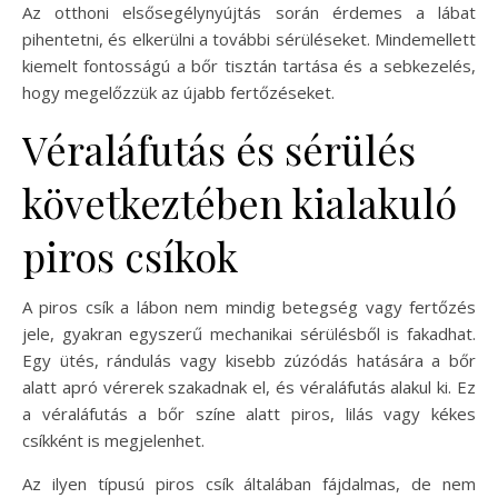
Az otthoni elsősegélynyújtás során érdemes a lábat
pihentetni, és elkerülni a további sérüléseket. Mindemellett
kiemelt fontosságú a bőr tisztán tartása és a sebkezelés,
hogy megelőzzük az újabb fertőzéseket.
Véraláfutás és sérülés
következtében kialakuló
piros csíkok
A piros csík a lábon nem mindig betegség vagy fertőzés
jele, gyakran egyszerű mechanikai sérülésből is fakadhat.
Egy ütés, rándulás vagy kisebb zúzódás hatására a bőr
alatt apró vérerek szakadnak el, és véraláfutás alakul ki. Ez
a véraláfutás a bőr színe alatt piros, lilás vagy kékes
csíkként is megjelenhet.
Az ilyen típusú piros csík általában fájdalmas, de nem