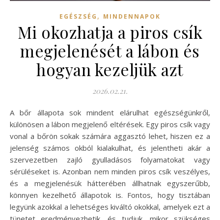
,
EGÉSZSÉG
MINDENNAPOK
Mi okozhatja a piros csík
megjelenését a lábon és
hogyan kezeljük azt
2026.02.21.
A bőr állapota sok mindent elárulhat egészségünkről,
különösen a lábon megjelenő eltérések. Egy piros csík vagy
vonal a bőrön sokak számára aggasztó lehet, hiszen ez a
jelenség számos okból kialakulhat, és jelentheti akár a
szervezetben zajló gyulladásos folyamatokat vagy
sérüléseket is. Azonban nem minden piros csík veszélyes,
és a megjelenésük hátterében állhatnak egyszerűbb,
könnyen kezelhető állapotok is. Fontos, hogy tisztában
legyünk azokkal a lehetséges kiváltó okokkal, amelyek ezt a
tünetet eredményezhetik, és tudjuk, mikor szükséges