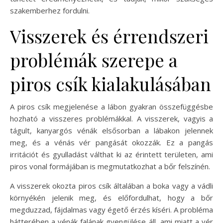
szakemberhez fordulni.
Visszerek és érrendszeri
problémák szerepe a
piros csík kialakulásában
A piros csík megjelenése a lábon gyakran összefüggésbe
hozható a visszeres problémákkal. A visszerek, vagyis a
tágult, kanyargós vénák elsősorban a lábakon jelennek
meg, és a vénás vér pangását okozzák. Ez a pangás
irritációt és gyulladást válthat ki az érintett területen, ami
piros vonal formájában is megmutatkozhat a bőr felszínén.
A visszerek okozta piros csík általában a boka vagy a vádli
környékén jelenik meg, és előfordulhat, hogy a bőr
megduzzad, fájdalmas vagy égető érzés kíséri. A probléma
hátterében a vénák falának gyengülése áll, ami miatt a vér