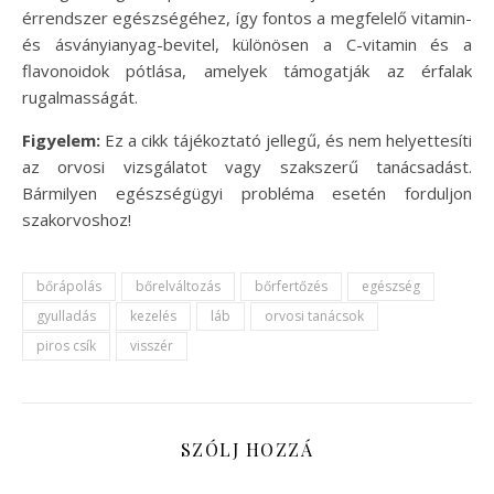
érrendszer egészségéhez, így fontos a megfelelő vitamin-
és ásványianyag-bevitel, különösen a C-vitamin és a
flavonoidok pótlása, amelyek támogatják az érfalak
rugalmasságát.
Figyelem:
Ez a cikk tájékoztató jellegű, és nem helyettesíti
az orvosi vizsgálatot vagy szakszerű tanácsadást.
Bármilyen egészségügyi probléma esetén forduljon
szakorvoshoz!
bőrápolás
bőrelváltozás
bőrfertőzés
egészség
gyulladás
kezelés
láb
orvosi tanácsok
piros csík
visszér
SZÓLJ HOZZÁ