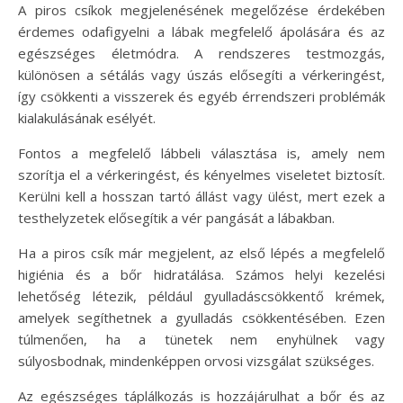
A piros csíkok megjelenésének megelőzése érdekében
érdemes odafigyelni a lábak megfelelő ápolására és az
egészséges életmódra. A rendszeres testmozgás,
különösen a sétálás vagy úszás elősegíti a vérkeringést,
így csökkenti a visszerek és egyéb érrendszeri problémák
kialakulásának esélyét.
Fontos a megfelelő lábbeli választása is, amely nem
szorítja el a vérkeringést, és kényelmes viseletet biztosít.
Kerülni kell a hosszan tartó állást vagy ülést, mert ezek a
testhelyzetek elősegítik a vér pangását a lábakban.
Ha a piros csík már megjelent, az első lépés a megfelelő
higiénia és a bőr hidratálása. Számos helyi kezelési
lehetőség létezik, például gyulladáscsökkentő krémek,
amelyek segíthetnek a gyulladás csökkentésében. Ezen
túlmenően, ha a tünetek nem enyhülnek vagy
súlyosbodnak, mindenképpen orvosi vizsgálat szükséges.
Az egészséges táplálkozás is hozzájárulhat a bőr és az