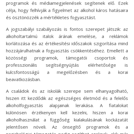
programok és médiamegjelenések segítenek elő. Ezek
célja, hogy felhívják a figyelmet az alkohol káros hatásaira
és ösztönözzék a mértékletes fogyasztást.
A jogszabályi szabályozás is fontos szerepet játszik: az
alkoholtartalmú italok árának emelése, a reklámok
korlátozása és az értékesítési időszakok szigorítása mind
hozzájárulhatnak a fogyasztás csökkentéséhez. Emellett a
közösségi programok, támogatói csoportok és
professzionális segítségnyújtás elérhetősége is
kulcsfontosságú a megelőzésben és a korai
beavatkozásban.
A családok és az iskolák szerepe sem elhanyagolható,
hiszen itt kezdődik az egészséges életmód és a felelős
alkoholfogyasztás alapjainak lerakása. A fiatalokat
különösen érzékenyen kell kezelni, hiszen a korai
alkoholhasználat a függőség kialakulásának kockázatát
jelentősen növeli. Az önsegítő programok és a
pszichológiai támogatás pedig segíthet azoknak, akik már