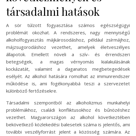
társadalmi hatások
A sör túlzott fogyasztása számos egészségügyi
problémát okozhat. A rendszeres, nagy mennyiségű
alkoholfogyasztás májkárosodáshoz, például zsírmájhoz,
májzsugorodáshoz vezethet, amelyek életveszélyes
állapotok. Emellett növeli a szív- és érrendszeri
betegségek, a magas vérnyomás kialakulásának
kockázatát, valamint a daganatos megbetegedések
esélyét. Az alkohol hatására romolhat az immunrendszer
működése is, ami fogékonyabbá teszi a szervezetet
különböző fertőzésekre.
Társadalmi szempontból az alkoholizmus munkahelyi
problémákhoz, családi konfliktusokhoz és bűnözéshez
vezethet. Magyarországon az alkohol következtében
bekövetkező közlekedési balesetek száma is jelentős, ami
további veszélyforrást jelent a közösség számára. Az