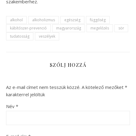
szakemberhez.
alkohol
alkoholizmus
egészség
függőség
kábítószer-prevenció
magyarország
megelőzés
sör
tudatosság
veszélyek
SZÓLJ HOZZÁ
Az e-mail címet nem tesszük közzé.
A kötelező mezőket
*
karakterrel jelöltük
Név
*