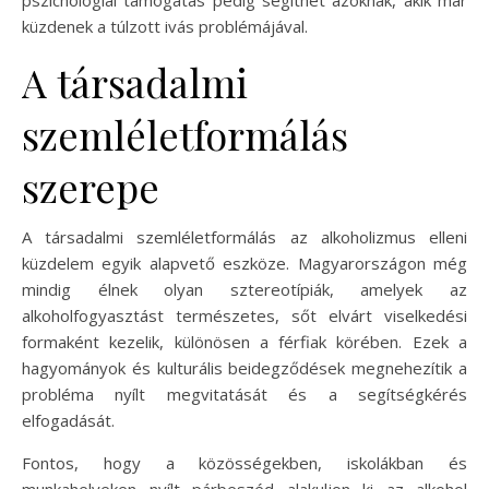
küzdenek a túlzott ivás problémájával.
A társadalmi
szemléletformálás
szerepe
A társadalmi szemléletformálás az alkoholizmus elleni
küzdelem egyik alapvető eszköze. Magyarországon még
mindig élnek olyan sztereotípiák, amelyek az
alkoholfogyasztást természetes, sőt elvárt viselkedési
formaként kezelik, különösen a férfiak körében. Ezek a
hagyományok és kulturális beidegződések megnehezítik a
probléma nyílt megvitatását és a segítségkérés
elfogadását.
Fontos, hogy a közösségekben, iskolákban és
munkahelyeken nyílt párbeszéd alakuljon ki az alkohol