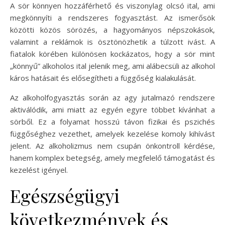
A sör könnyen hozzáférhető és viszonylag olcsó ital, ami
megkönnyíti a rendszeres fogyasztást. Az ismerősök
közötti közös sörözés, a hagyományos népszokások,
valamint a reklámok is ösztönözhetik a túlzott ivást. A
fiatalok körében különösen kockázatos, hogy a sör mint
„könnyű” alkoholos ital jelenik meg, ami alábecsüli az alkohol
káros hatásait és elősegítheti a függőség kialakulását.
Az alkoholfogyasztás során az agy jutalmazó rendszere
aktiválódik, ami miatt az egyén egyre többet kívánhat a
sörből. Ez a folyamat hosszú távon fizikai és pszichés
függőséghez vezethet, amelyek kezelése komoly kihívást
jelent. Az alkoholizmus nem csupán önkontroll kérdése,
hanem komplex betegség, amely megfelelő támogatást és
kezelést igényel.
Egészségügyi
következmények és