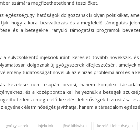
 ember számára megfizethetetlenné teszi őket.
az egészségügyi hatóságok dolgozzanak ki olyan politikákat, amel
tják, hogy a korai beavatkozás és a megfelelő támogatás jele
ítése és a betegekre irányuló támogatási programok bevezet
 a súlycsökkentő injekciók iránti kereslet tovább növekszik, 
 folyamatosan dolgoznak új gyógyszerek kifejlesztésén, amelyek
vélemény tudatosságát növeljük az elhízás problémájáról és a ke
zás kezelése nem csupán orvosi, hanem komplex társadalm
igényekhez, és a középpontba kell helyezniük a betegek szükség
ngedhetetlen a megfelelő kezelési lehetőségek biztosítása és 
 egyének életminőségét javíthatja, hanem a társadalom egészén
gyógyszerek
injekciók
jövő kihívások
kezelési lehetőségek