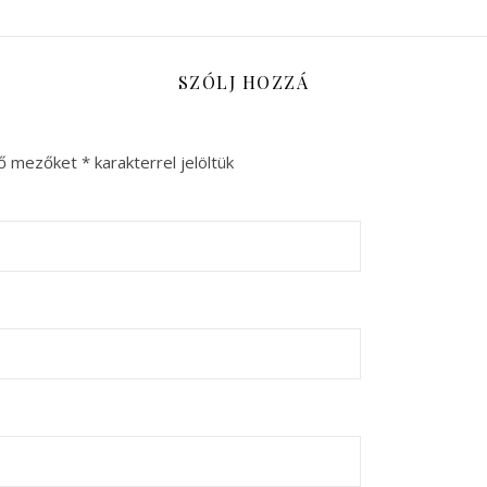
SZÓLJ HOZZÁ
ző mezőket
*
karakterrel jelöltük