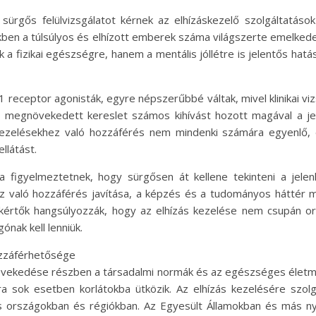
sürgős felülvizsgálatot kérnek az elhízáskezelő szolgáltatások 
kben a túlsúlyos és elhízott emberek száma világszerte emelke
k a fizikai egészségre, hanem a mentális jóllétre is jelentős hat
-1 receptor agonisták, egyre népszerűbbé váltak, mivel klinikai v
n megnövekedett kereslet számos kihívást hozott magával a j
ezelésekhez való hozzáférés nem mindenki számára egyenlő, 
llátást.
 figyelmeztetnek, hogy sürgősen át kellene tekinteni a jelenl
z való hozzáférés javítása, a képzés és a tudományos háttér 
kértők hangsúlyozzák, hogy az elhízás kezelése nem csupán or
ónak kell lenniük.
ozzáférhetősége
t növekedése részben a társadalmi normák és az egészséges élet
 sok esetben korlátokba ütközik. Az elhízás kezelésére szolg
es országokban és régiókban. Az Egyesült Államokban és más n