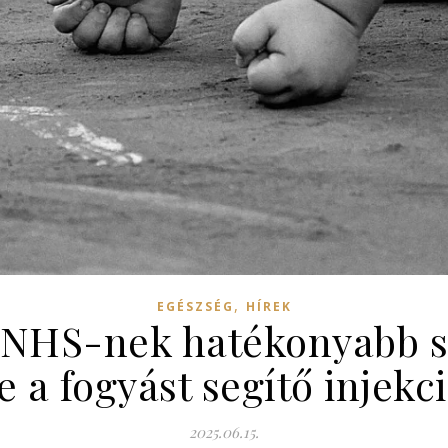
,
EGÉSZSÉG
HÍREK
 NHS-nek hatékonyabb s
 a fogyást segítő injekc
2025.06.15.