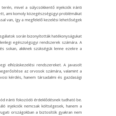
terén, mivel a súlycsökkentő injekciók iránti
dett, ami komoly közegészségügyi problémákat
ással van, így a megfelelő kezelési lehetőségek
izsgálatok során bizonyították hatékonyságukat
elenlegi egészségügyi rendszerek számára. A
és sokan, akiknek szükségük lenne ezekre a
egi elhízáskezelési rendszereket. A javasolt
megerősítése az orvosok számára, valamint a
vosi kérdés, hanem társadalmi és gazdasági
mód iránti fokozódó érdeklődésnek tudható be.
áló injekciók nemcsak költségesek, hanem a
yugati országokban a biztosítók gyakran nem