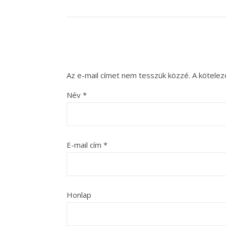
Az e-mail címet nem tesszük közzé.
A kötele
Név
*
E-mail cím
*
Honlap