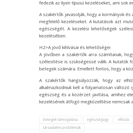
fedezik az ilyen típusú kezeléseket, ami sok
A szakértők javasolják, hogy a kormányok és 
megfelelő kezeléseket. A kutatások azt muta
egészségét. A kezelési lehetőségek széles
kezelésében.
H2>A jövő kihívásai és lehetőségei
A jövőben a szakértők arra számítanak, hogy
szélesítése is szükségessé válik. A kutatók
betegek számára. Emellett fontos, hogy a köz
A szakértők hangsúlyozzák, hogy az elhí
alkalmazkodniuk kell a folyamatosan változó 
egészség és a közérzet javítása, amihez ele
kezelésének átfogó megközelítése nemcsak az
betegek támogatása
egészségügy
elhízás
társadalmi problémák