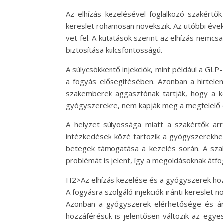
Az elhízás kezelésével foglalkozó szakértők 
kereslet rohamosan növekszik. Az utóbbi éve
vet fel. A kutatások szerint az elhízás nemcsa
biztosítása kulcsfontosságú.
A súlycsökkentő injekciók, mint például a GLP
a fogyás elősegítésében. Azonban a hirtele
szakemberek aggasztónak tartják, hogy a k
gyógyszerekre, nem kapják meg a megfelelő e
A helyzet súlyossága miatt a szakértők arra
intézkedések közé tartozik a gyógyszerekhe
betegek támogatása a kezelés során. A sza
problémát is jelent, így a megoldásoknak átfog
H2>Az elhízás kezelése és a gyógyszerek h
A fogyásra szolgáló injekciók iránti keresle
Azonban a gyógyszerek elérhetősége és ára
hozzáférésük is jelentősen változik az egy