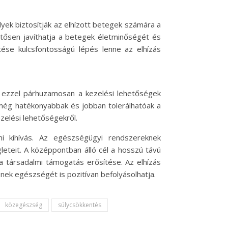
yek biztosítják az elhízott betegek számára a
ntősen javíthatja a betegek életminőségét és
ése kulcsfontosságú lépés lenne az elhízás
és ezzel párhuzamosan a kezelési lehetőségek
 még hatékonyabbak és jobban tolerálhatóak a
zelési lehetőségekről.
i kihívás. Az egészségügyi rendszereknek
leteit. A középpontban álló cél a hosszú távú
a társadalmi támogatás erősítése. Az elhízás
ek egészségét is pozitívan befolyásolhatja.
közegészség
súlycsökkentés