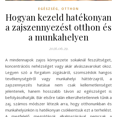
,
EGÉSZSÉG
OTTHON
Hogyan kezeld hatékonyan
a zajszennyezést otthon és
a munkahelyen
2026.06.29.
A mindennapok zajos környezete sokaknál feszültséget,
koncentrációs nehézséget vagy akár alvászavarokat okoz.
Legyen szó a forgalom zúgásáról, szomszédok hangos
tevékenységéről vagy munkahelyi háttérzajról, a
zajszennyezés hatásai nem csak kellemetlenséget
jelentenek, hanem hosszabb távon az egészséget is
befolyásolhatják. Bár elsőre talán elkerülhetetlennek tűnik a
zaj, számos módszer létezik arra, hogy otthonunkban és
munkahelyünkön is hatékonyan csökkentsük ezt a terhelést.
A megfelelő megoldások alkalmazásával nemcsak a