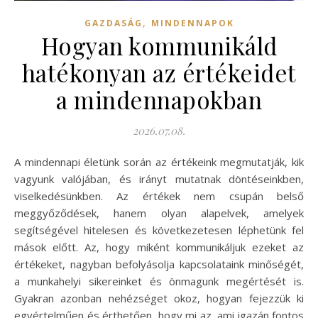
,
GAZDASÁG
MINDENNAPOK
Hogyan kommunikáld
hatékonyan az értékeidet
a mindennapokban
2026.07.08.
A mindennapi életünk során az értékeink megmutatják, kik
vagyunk valójában, és irányt mutatnak döntéseinkben,
viselkedésünkben. Az értékek nem csupán belső
meggyőződések, hanem olyan alapelvek, amelyek
segítségével hitelesen és következetesen léphetünk fel
mások előtt. Az, hogy miként kommunikáljuk ezeket az
értékeket, nagyban befolyásolja kapcsolataink minőségét,
a munkahelyi sikereinket és önmagunk megértését is.
Gyakran azonban nehézséget okoz, hogyan fejezzük ki
egyértelműen és érthetően, hogy mi az, ami igazán fontos