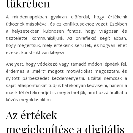
tükrében
A mindennapokban gyakran előfordul, hogy értékeink
ütköznek másokéval, és ez konfliktusokhoz vezet. Ezekben
a helyzetekben különösen fontos, hogy világosan és
tisztelettel kommunikáljunk. Az önreflexió segít abban,
hogy megértsük, mely értékeink sérültek, és hogyan lehet
ezeket konstruktívan kifejezni.
Ahelyett, hogy védekező vagy támadó módon lépnénk fel,
érdemes a „miért” mögötti motivációkat megosztani, és
nyitott párbeszédet kezdeményezni. Ezáltal nemcsak a
saját álláspontunkat tudjuk hatékonyan képviselni, hanem a
másik fél értékrendjét is megérthetjük, ami hozzájárulhat a
közös megoldásokhoz.
Az értékek
megjelenítése a digitális