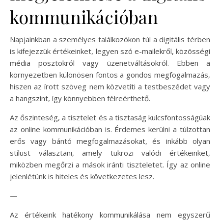
kommunikációban
Napjainkban a személyes találkozókon túl a digitális térben
is kifejezzük értékeinket, legyen szó e-mailekről, közösségi
média posztokról vagy üzenetváltásokról. Ebben a
környezetben különösen fontos a gondos megfogalmazás,
hiszen az írott szöveg nem közvetíti a testbeszédet vagy
a hangszínt, így könnyebben félreérthető.
Az őszinteség, a tisztelet és a tisztaság kulcsfontosságúak
az online kommunikációban is. Érdemes kerülni a túlzottan
erős vagy bántó megfogalmazásokat, és inkább olyan
stílust választani, amely tükrözi valódi értékeinket,
miközben megőrzi a mások iránti tiszteletet. Így az online
jelenlétünk is hiteles és következetes lesz.
—
Az értékeink hatékony kommunikálása nem egyszerű