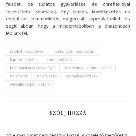
feladat, de tudatos gyakorlással és önreflexióval
fejleszthető képesség. Egy hiteles, következetes és
empatikus kommunikáció megerősíti kapcsolatainkat, és
segít abban, hogy a mindennapokban is önazonosan
lépjünk fel.
értékek közvetítése
hatékony kommunikáció
kapcsolatépítés
kommunikáció
kommunikációs készségek
mindennapi kommunikáció
önismeret
önkifejezés
személyes értékek
verbális kommunikáció
SZÓLJ HOZZÁ
Az e-mail címet nem tesszük közzé.
A kötelező mezőket
*