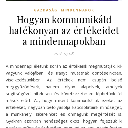
,
GAZDASÁG
MINDENNAPOK
Hogyan kommunikáld
hatékonyan az értékeidet
a mindennapokban
2026.07.08.
A mindennapi életünk során az értékeink megmutatják, kik
vagyunk valójában, és irányt mutatnak döntéseinkben,
viselkedésünkben. Az értékek nem csupán belső
meggyőződések, hanem olyan alapelvek, amelyek
segítségével hitelesen és következetesen léphetünk fel
mások előtt. Az, hogy miként kommunikáljuk ezeket az
értékeket, nagyban befolyásolja kapcsolataink minőségét,
a munkahelyi sikereinket és önmagunk megértését is.
Gyakran azonban nehézséget okoz, hogyan fejezzük ki
egyértelműen és érthetően, hogy mi az, ami igazán fontos