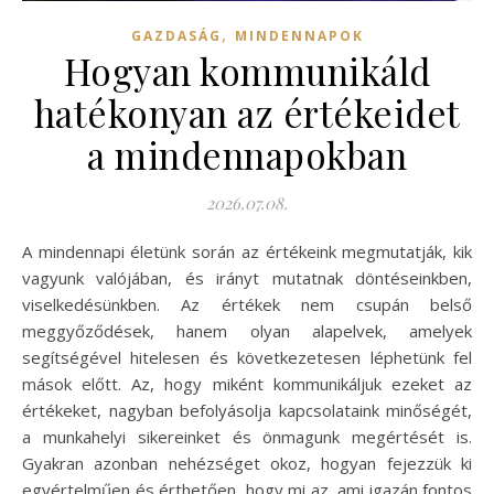
,
GAZDASÁG
MINDENNAPOK
Hogyan kommunikáld
hatékonyan az értékeidet
a mindennapokban
2026.07.08.
A mindennapi életünk során az értékeink megmutatják, kik
vagyunk valójában, és irányt mutatnak döntéseinkben,
viselkedésünkben. Az értékek nem csupán belső
meggyőződések, hanem olyan alapelvek, amelyek
segítségével hitelesen és következetesen léphetünk fel
mások előtt. Az, hogy miként kommunikáljuk ezeket az
értékeket, nagyban befolyásolja kapcsolataink minőségét,
a munkahelyi sikereinket és önmagunk megértését is.
Gyakran azonban nehézséget okoz, hogyan fejezzük ki
egyértelműen és érthetően, hogy mi az, ami igazán fontos