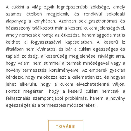
A cukkini a világ egyik legnépszerűbb zöldsége, amely
számos ételben megjelenik, és rendkívül sokoldalú
alapanyag a konyhában. Azonban sok gasztronómus és
háziasszony találkozott már a keserű cukkini jelenségével,
amely nemcsak elrontja az étkezést, hanem aggodalmat is
kelthet a fogyasztásával kapcsolatban. A keserű íz
általában nem kívánatos, és bár a cukkini egészséges és
tápláló zöldség, a keserűség megjelenése rávilágít arra,
hogy valami nem stimmel a termék minőségével vagy a
növény termesztési körülményeivel. Az emberek gyakran
kérdezik, hogy mi okozza ezt a kellemetlen ízt, és hogyan
lehet elkerülni, hogy a cukkini élvezhetetlenné váljon.
Fontos megérteni, hogy a keserű cukkini nemcsak a
felhasználás szempontjából problémás, hanem a növény
egészségét és a termesztési módszereket…
TOVÁBB