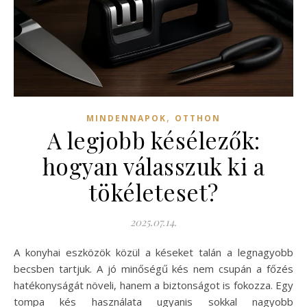
,
MINDENNAPOK
OTTHON
A legjobb késélezők:
hogyan válasszuk ki a
tökéleteset?
2025.07.14.
A konyhai eszközök közül a késeket talán a legnagyobb
becsben tartjuk. A jó minőségű kés nem csupán a főzés
hatékonyságát növeli, hanem a biztonságot is fokozza. Egy
tompa kés használata ugyanis sokkal nagyobb