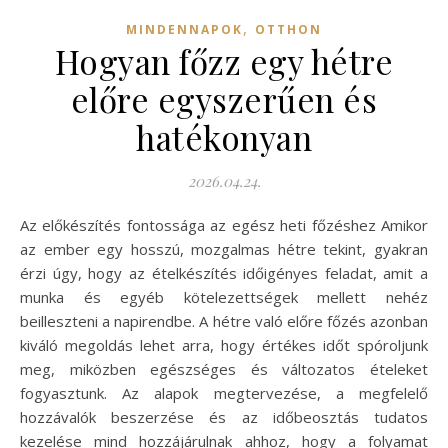
,
MINDENNAPOK
OTTHON
Hogyan főzz egy hétre
előre egyszerűen és
hatékonyan
2026.04.24.
Az előkészítés fontossága az egész heti főzéshez Amikor
az ember egy hosszú, mozgalmas hétre tekint, gyakran
érzi úgy, hogy az ételkészítés időigényes feladat, amit a
munka és egyéb kötelezettségek mellett nehéz
beilleszteni a napirendbe. A hétre való előre főzés azonban
kiváló megoldás lehet arra, hogy értékes időt spóroljunk
meg, miközben egészséges és változatos ételeket
fogyasztunk. Az alapok megtervezése, a megfelelő
hozzávalók beszerzése és az időbeosztás tudatos
kezelése mind hozzájárulnak ahhoz, hogy a folyamat