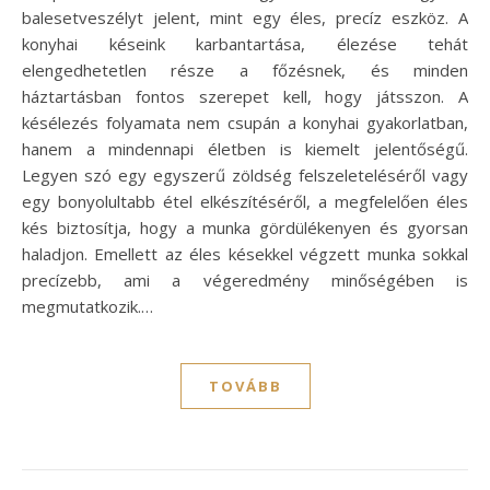
balesetveszélyt jelent, mint egy éles, precíz eszköz. A
konyhai késeink karbantartása, élezése tehát
elengedhetetlen része a főzésnek, és minden
háztartásban fontos szerepet kell, hogy játsszon. A
késélezés folyamata nem csupán a konyhai gyakorlatban,
hanem a mindennapi életben is kiemelt jelentőségű.
Legyen szó egy egyszerű zöldség felszeleteléséről vagy
egy bonyolultabb étel elkészítéséről, a megfelelően éles
kés biztosítja, hogy a munka gördülékenyen és gyorsan
haladjon. Emellett az éles késekkel végzett munka sokkal
precízebb, ami a végeredmény minőségében is
megmutatkozik.…
TOVÁBB