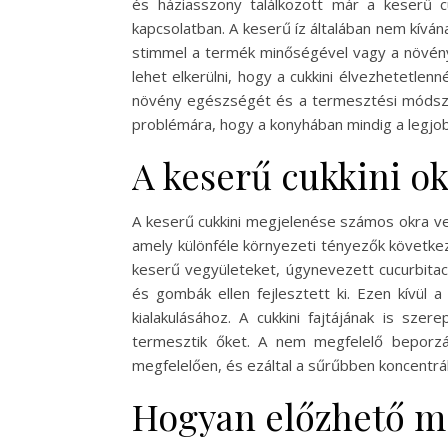
és háziasszony találkozott már a keserű c
kapcsolatban. A keserű íz általában nem kíván
stimmel a termék minőségével vagy a növény 
lehet elkerülni, hogy a cukkini élvezhetetle
növény egészségét és a termesztési módszerek
problémára, hogy a konyhában mindig a legjob
A keserű cukkini ok
A keserű cukkini megjelenése számos okra ve
amely különféle környezeti tényezők követke
keserű vegyületeket, úgynevezett cucurbita
és gombák ellen fejlesztett ki. Ezen kívül 
kialakulásához. A cukkini fajtájának is sz
termesztik őket. A nem megfelelő beporzás
megfelelően, és ezáltal a sűrűbben koncentr
Hogyan előzhető me