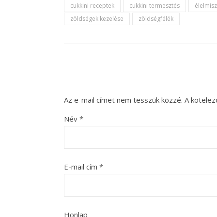
cukkini receptek
cukkini termesztés
élelmis
zöldségek kezelése
zöldségfélék
Az e-mail címet nem tesszük közzé.
A kötele
Név
*
E-mail cím
*
Honlap