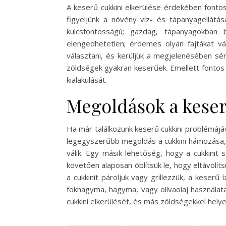
A keserű cukkini elkerülése érdekében fontos
figyeljünk a növény víz- és tápanyagellátás
kulcsfontosságú; gazdag, tápanyagokban b
elengedhetetlen; érdemes olyan fajtákat vá
választani, és kerüljük a megjelenésében sér
zöldségek gyakran keserűek. Emellett fontos a
kialakulását.
Megoldások a keser
Ha már találkozunk keserű cukkini problémájá
legegyszerűbb megoldás a cukkini hámozása, m
válik. Egy másik lehetőség, hogy a cukkinit 
követően alaposan öblítsük le, hogy eltávolíts
a cukkinit pároljuk vagy grillezzük, a keser
fokhagyma, hagyma, vagy olívaolaj használat
cukkini elkerülését, és más zöldségekkel helye