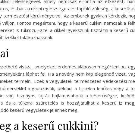
ukkini jelenségével, amely nemcsak elrontja az étkezést, ha
atos, és bár a cukkini egészséges és tápláló zöldség, a keserűs
termesztési körülményeivel. Az emberek gyakran kérdezik, hog
nné váljon. Fontos megérteni, hogy a keserű cukkini nemcsak a 
et is tükrözi. Ezzel a cikkel igyekszünk tisztázni a keserű cuk
b ízekkel találkozhassunk.
ai
zethető vissza, amelyeket érdemes alaposan megérteni. Az egy
zményeként léphet fel. Ha a növény nem kap elegendő vizet, vagy
cineket termelni. Ezek a vegyületek természetes védekezési m
a hőmérséklet-ingadozások, például a hirtelen lehűlés vagy a fo
erepe van; bizonyos fajták hajlamosabbak a keserűségre, kül
 és a túlkorai szüretelés is hozzájárulhat a keserű íz meg
álódó keserű vegyületek jelennek meg.
g a keserű cukkini?