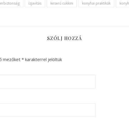
zerbiztonság
ízjavítás
keserű cukkini
konyhai praktikák
konyh
SZÓLJ HOZZÁ
ző mezőket
*
karakterrel jelöltük