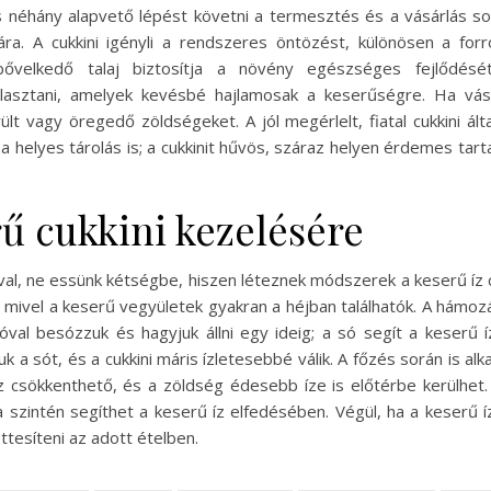
 néhány alapvető lépést követni a termesztés és a vásárlás sorá
ára. A cukkini igényli a rendszeres öntözést, különösen a for
ővelkedő talaj biztosítja a növény egészséges fejlődését
lasztani, amelyek kevésbé hajlamosak a keserűségre. Ha vásár
ült vagy öregedő zöldségeket. A jól megérlelt, fiatal cukkini ál
 helyes tárolás is; a cukkinit hűvös, száraz helyen érdemes tart
ű cukkini kezelésére
val, ne essünk kétségbe, hiszen léteznek módszerek a keserű íz
ivel a keserű vegyületek gyakran a héjban találhatók. A hámozás
sóval besózzuk és hagyjuk állni egy ideig; a só segít a keserű 
uk a sót, és a cukkini máris ízletesebbé válik. A főzés során is al
ű íz csökkenthető, és a zöldség édesebb íze is előtérbe kerülhe
a szintén segíthet a keserű íz elfedésében. Végül, ha a keserű
ttesíteni az adott ételben.