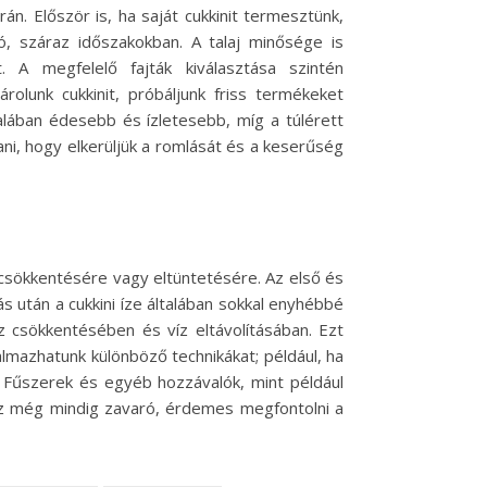
n. Először is, ha saját cukkinit termesztünk,
ró, száraz időszakokban. A talaj minősége is
. A megfelelő fajták kiválasztása szintén
olunk cukkinit, próbáljunk friss termékeket
talában édesebb és ízletesebb, míg a túlérett
ani, hogy elkerüljük a romlását és a keserűség
 csökkentésére vagy eltüntetésére. Az első és
 után a cukkini íze általában sokkal enyhébbé
íz csökkentésében és víz eltávolításában. Ezt
kalmazhatunk különböző technikákat; például, ha
t. Fűszerek és egyéb hozzávalók, mint például
 íz még mindig zavaró, érdemes megfontolni a