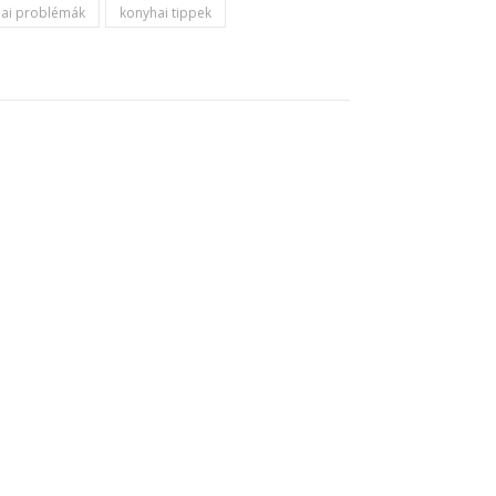
ai problémák
konyhai tippek