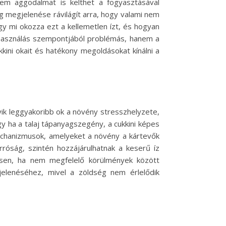
nem aggodalmat is kelthet a fogyasztásával
ég megjelenése rávilágít arra, hogy valami nem
y mi okozza ezt a kellemetlen ízt, és hogyan
felhasználás szempontjából problémás, hanem a
kini okait és hatékony megoldásokat kínálni a
ik leggyakoribb ok a növény stresszhelyzete,
 ha a talaj tápanyagszegény, a cukkini képes
echanizmusok, amelyeket a növény a kártevők
rróság, szintén hozzájárulhatnak a keserű íz
önösen, ha nem megfelelő körülmények között
jelenéséhez, mivel a zöldség nem érlelődik