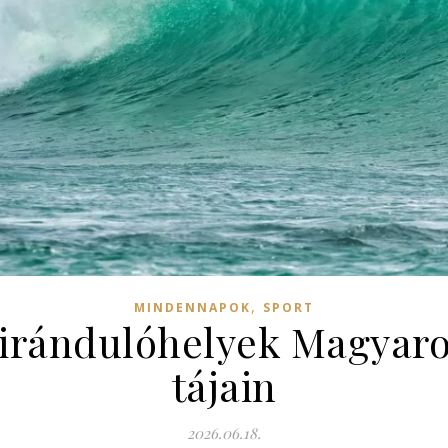
,
MINDENNAPOK
SPORT
 kirándulóhelyek Magyar
tájain
2026.06.18.