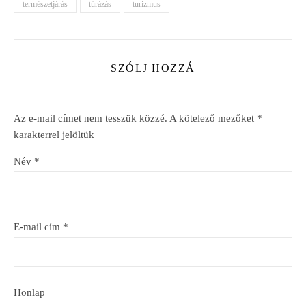
természetjárás
túrázás
turizmus
SZÓLJ HOZZÁ
Az e-mail címet nem tesszük közzé.
A kötelező mezőket
*
karakterrel jelöltük
Név
*
E-mail cím
*
Honlap