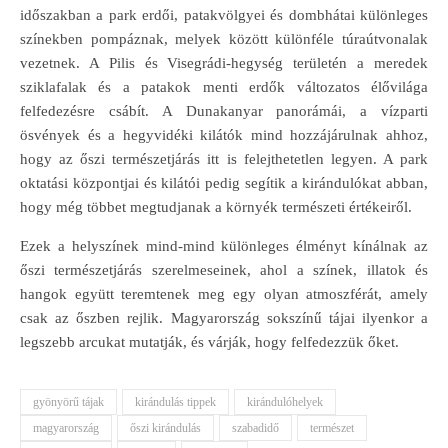
időszakban a park erdői, patakvölgyei és dombhátai különleges
színekben pompáznak, melyek között különféle túraútvonalak
vezetnek. A Pilis és Visegrádi-hegység területén a meredek
sziklafalak és a patakok menti erdők változatos élővilága
felfedezésre csábít. A Dunakanyar panorámái, a vízparti
ösvények és a hegyvidéki kilátók mind hozzájárulnak ahhoz,
hogy az őszi természetjárás itt is felejthetetlen legyen. A park
oktatási központjai és kilátói pedig segítik a kirándulókat abban,
hogy még többet megtudjanak a környék természeti értékeiről.
Ezek a helyszínek mind-mind különleges élményt kínálnak az
őszi természetjárás szerelmeseinek, ahol a színek, illatok és
hangok együtt teremtenek meg egy olyan atmoszférát, amely
csak az őszben rejlik. Magyarország sokszínű tájai ilyenkor a
legszebb arcukat mutatják, és várják, hogy felfedezzük őket.
gyönyörű tájak
kirándulás tippek
kirándulóhelyek
magyarország
őszi kirándulás
szabadidő
természet