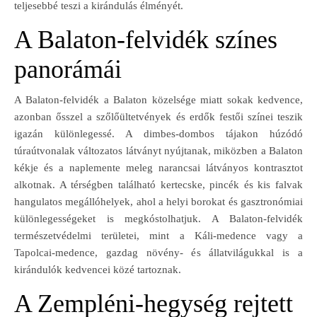
teljesebbé teszi a kirándulás élményét.
A Balaton-felvidék színes
panorámái
A Balaton-felvidék a Balaton közelsége miatt sokak kedvence,
azonban ősszel a szőlőültetvények és erdők festői színei teszik
igazán különlegessé. A dimbes-dombos tájakon húzódó
túraútvonalak változatos látványt nyújtanak, miközben a Balaton
kékje és a naplemente meleg narancsai látványos kontrasztot
alkotnak. A térségben található kertecske, pincék és kis falvak
hangulatos megállóhelyek, ahol a helyi borokat és gasztronómiai
különlegességeket is megkóstolhatjuk. A Balaton-felvidék
természetvédelmi területei, mint a Káli-medence vagy a
Tapolcai-medence, gazdag növény- és állatvilágukkal is a
kirándulók kedvencei közé tartoznak.
A Zempléni-hegység rejtett