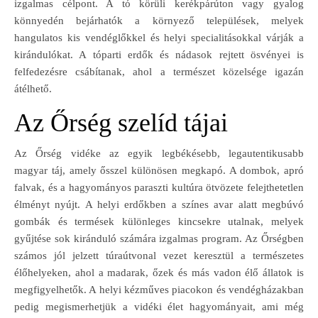
izgalmas célpont. A tó körüli kerékpárúton vagy gyalog
könnyedén bejárhatók a környező települések, melyek
hangulatos kis vendéglőkkel és helyi specialitásokkal várják a
kirándulókat. A tóparti erdők és nádasok rejtett ösvényei is
felfedezésre csábítanak, ahol a természet közelsége igazán
átélhető.
Az Őrség szelíd tájai
Az Őrség vidéke az egyik legbékésebb, legautentikusabb
magyar táj, amely ősszel különösen megkapó. A dombok, apró
falvak, és a hagyományos paraszti kultúra ötvözete felejthetetlen
élményt nyújt. A helyi erdőkben a színes avar alatt megbúvó
gombák és termések különleges kincsekre utalnak, melyek
gyűjtése sok kiránduló számára izgalmas program. Az Őrségben
számos jól jelzett túraútvonal vezet keresztül a természetes
élőhelyeken, ahol a madarak, őzek és más vadon élő állatok is
megfigyelhetők. A helyi kézműves piacokon és vendégházakban
pedig megismerhetjük a vidéki élet hagyományait, ami még