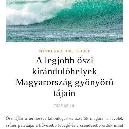
,
MINDENNAPOK
SPORT
A legjobb őszi
kirándulóhelyek
Magyarország gyönyörű
tájain
2026.06.18.
Ősz táján a természet különleges varázst ölt magára: a levelek
színes palettája, a hűvösebb levegő és a csendesebb erdők mind