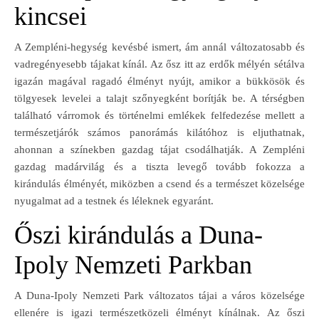
kincsei
A Zempléni-hegység kevésbé ismert, ám annál változatosabb és
vadregényesebb tájakat kínál. Az ősz itt az erdők mélyén sétálva
igazán magával ragadó élményt nyújt, amikor a bükkösök és
tölgyesek levelei a talajt szőnyegként borítják be. A térségben
található várromok és történelmi emlékek felfedezése mellett a
természetjárók számos panorámás kilátóhoz is eljuthatnak,
ahonnan a színekben gazdag tájat csodálhatják. A Zempléni
gazdag madárvilág és a tiszta levegő tovább fokozza a
kirándulás élményét, miközben a csend és a természet közelsége
nyugalmat ad a testnek és léleknek egyaránt.
Őszi kirándulás a Duna-
Ipoly Nemzeti Parkban
A Duna-Ipoly Nemzeti Park változatos tájai a város közelsége
ellenére is igazi természetközeli élményt kínálnak. Az őszi