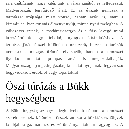
arra csábítanak, hogy kilépjünk a város zajából és felfedezzük
Magyarország lenyűgöző tájait. Ez az évszak nemcsak a
természet szépsége miatt vonzó, hanem azért is, mert a
kirándulás ilyenkor más élményt nyújt, mint a nyári melegben. A
változatos színek, a madárcsicsergés és a friss levegő mind
hozzájárulnak egy feltöltő, nyugodt kiránduláshoz. A
természetjárás ősszel különösen népszerű, hiszen a túrázók
nemcsak a mozgás örömét élvezhetik, hanem a természet
ilyenkor mutatott pompás arcát is megcsodálhatják.
Magyarország tájai pedig gazdag kínálatot nyújtanak, legyen szó
hegyvidékről, erdőkről vagy tópartokról.
Őszi túrázás a Bükk
hegységben
A Bükk hegység az egyik legkedveltebb célpont a természet
szerelmeseinek, különösen ősszel, amikor a bükkfák és tölgyek
lombjai sárga, narancs és vörös árnyalatokban ragyognak. A