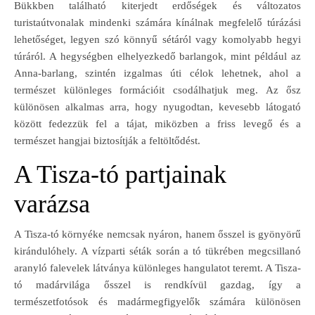
Bükkben található kiterjedt erdőségek és változatos
turistaútvonalak mindenki számára kínálnak megfelelő túrázási
lehetőséget, legyen szó könnyű sétáról vagy komolyabb hegyi
túráról. A hegységben elhelyezkedő barlangok, mint például az
Anna-barlang, szintén izgalmas úti célok lehetnek, ahol a
természet különleges formációit csodálhatjuk meg. Az ősz
különösen alkalmas arra, hogy nyugodtan, kevesebb látogató
között fedezzük fel a tájat, miközben a friss levegő és a
természet hangjai biztosítják a feltöltődést.
A Tisza-tó partjainak
varázsa
A Tisza-tó környéke nemcsak nyáron, hanem ősszel is gyönyörű
kirándulóhely. A vízparti séták során a tó tükrében megcsillanó
aranyló falevelek látványa különleges hangulatot teremt. A Tisza-
tó madárvilága ősszel is rendkívül gazdag, így a
természetfotósok és madármegfigyelők számára különösen