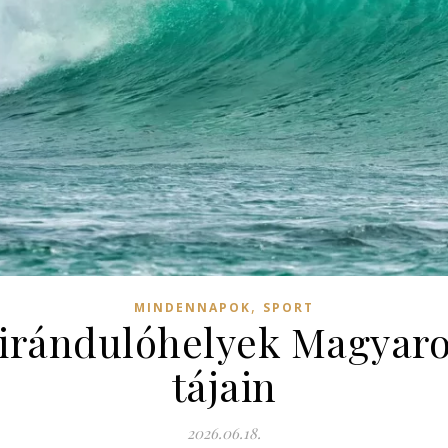
,
MINDENNAPOK
SPORT
 kirándulóhelyek Magyar
tájain
2026.06.18.