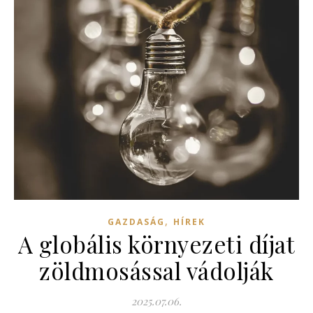
,
GAZDASÁG
HÍREK
A globális környezeti díjat
zöldmosással vádolják
2025.07.06.