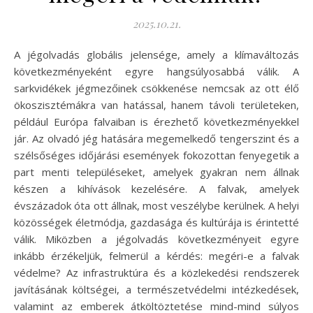
2025.10.21.
A jégolvadás globális jelensége, amely a klímaváltozás
következményeként egyre hangsúlyosabbá válik. A
sarkvidékek jégmezőinek csökkenése nemcsak az ott élő
ökoszisztémákra van hatással, hanem távoli területeken,
például Európa falvaiban is érezhető következményekkel
jár. Az olvadó jég hatására megemelkedő tengerszint és a
szélsőséges időjárási események fokozottan fenyegetik a
part menti településeket, amelyek gyakran nem állnak
készen a kihívások kezelésére. A falvak, amelyek
évszázadok óta ott állnak, most veszélybe kerülnek. A helyi
közösségek életmódja, gazdasága és kultúrája is érintetté
válik. Miközben a jégolvadás következményeit egyre
inkább érzékeljük, felmerül a kérdés: megéri-e a falvak
védelme? Az infrastruktúra és a közlekedési rendszerek
javításának költségei, a természetvédelmi intézkedések,
valamint az emberek átköltöztetése mind-mind súlyos