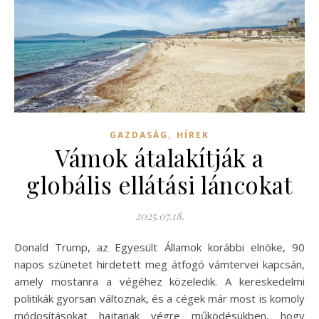
,
GAZDASÁG
HÍREK
Vámok átalakítják a
globális ellátási láncokat
2025.07.18.
Donald Trump, az Egyesült Államok korábbi elnöke, 90
napos szünetet hirdetett meg átfogó vámtervei kapcsán,
amely mostanra a végéhez közeledik. A kereskedelmi
politikák gyorsan változnak, és a cégek már most is komoly
módosításokat hajtanak végre működésükben, hogy