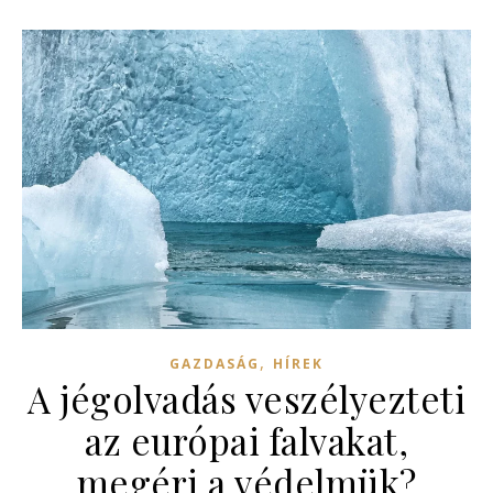
,
GAZDASÁG
HÍREK
A jégolvadás veszélyezteti
az európai falvakat,
megéri a védelmük?