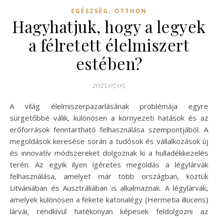
,
EGÉSZSÉG
OTTHON
Hagyhatjuk, hogy a legyek
a félretett élelmiszert
estében?
2025.07.05.
A világ élelmiszerpazarlásának problémája egyre
sürgetőbbé válik, különösen a környezeti hatások és az
erőforrások fenntartható felhasználása szempontjából. A
megoldások keresése során a tudósok és vállalkozások új
és innovatív módszereket dolgoznak ki a hulladékkezelés
terén. Az egyik ilyen ígéretes megoldás a légylárvák
felhasználása, amelyet már több országban, köztük
Litvániában és Ausztráliában is alkalmaznak. A légylárvák,
amelyek különösen a fekete katonalégy (Hermetia illucens)
lárvái, rendkívül hatékonyan képesek feldolgozni az