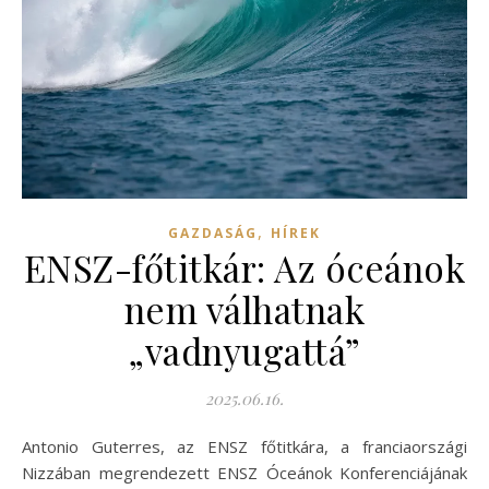
,
GAZDASÁG
HÍREK
ENSZ-főtitkár: Az óceánok
nem válhatnak
„vadnyugattá”
2025.06.16.
Antonio Guterres, az ENSZ főtitkára, a franciaországi
Nizzában megrendezett ENSZ Óceánok Konferenciájának