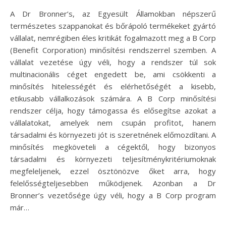
A Dr Bronner’s, az Egyesült Államokban népszerű
természetes szappanokat és bőrápoló termékeket gyártó
vállalat, nemrégiben éles kritikát fogalmazott meg a B Corp
(Benefit Corporation) minősítési rendszerrel szemben. A
vállalat vezetése úgy véli, hogy a rendszer túl sok
multinacionális céget engedett be, ami csökkenti a
minősítés hitelességét és elérhetőségét a kisebb,
etikusabb vállalkozások számára. A B Corp minősítési
rendszer célja, hogy támogassa és elősegítse azokat a
vállalatokat, amelyek nem csupán profitot, hanem
társadalmi és környezeti jót is szeretnének előmozdítani. A
minősítés megköveteli a cégektől, hogy bizonyos
társadalmi és környezeti teljesítménykritériumoknak
megfeleljenek, ezzel ösztönözve őket arra, hogy
felelősségteljesebben működjenek. Azonban a Dr
Bronner’s vezetősége úgy véli, hogy a B Corp program
már…