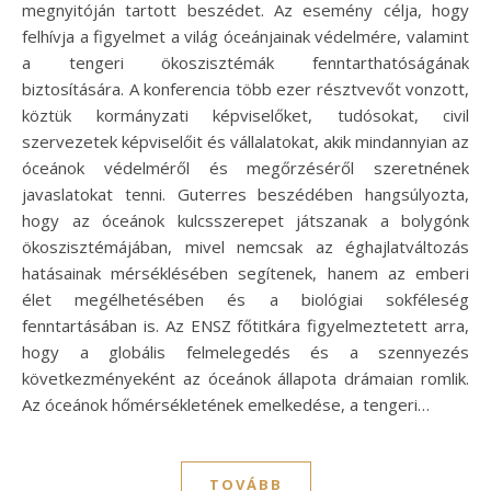
megnyitóján tartott beszédet. Az esemény célja, hogy
felhívja a figyelmet a világ óceánjainak védelmére, valamint
a tengeri ökoszisztémák fenntarthatóságának
biztosítására. A konferencia több ezer résztvevőt vonzott,
köztük kormányzati képviselőket, tudósokat, civil
szervezetek képviselőit és vállalatokat, akik mindannyian az
óceánok védelméről és megőrzéséről szeretnének
javaslatokat tenni. Guterres beszédében hangsúlyozta,
hogy az óceánok kulcsszerepet játszanak a bolygónk
ökoszisztémájában, mivel nemcsak az éghajlatváltozás
hatásainak mérséklésében segítenek, hanem az emberi
élet megélhetésében és a biológiai sokféleség
fenntartásában is. Az ENSZ főtitkára figyelmeztetett arra,
hogy a globális felmelegedés és a szennyezés
következményeként az óceánok állapota drámaian romlik.
Az óceánok hőmérsékletének emelkedése, a tengeri…
TOVÁBB