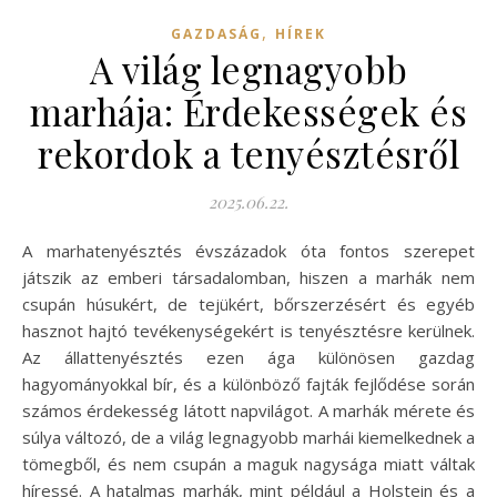
,
GAZDASÁG
HÍREK
A világ legnagyobb
marhája: Érdekességek és
rekordok a tenyésztésről
2025.06.22.
A marhatenyésztés évszázadok óta fontos szerepet
játszik az emberi társadalomban, hiszen a marhák nem
csupán húsukért, de tejükért, bőrszerzésért és egyéb
hasznot hajtó tevékenységekért is tenyésztésre kerülnek.
Az állattenyésztés ezen ága különösen gazdag
hagyományokkal bír, és a különböző fajták fejlődése során
számos érdekesség látott napvilágot. A marhák mérete és
súlya változó, de a világ legnagyobb marhái kiemelkednek a
tömegből, és nem csupán a maguk nagysága miatt váltak
híressé. A hatalmas marhák, mint például a Holstein és a