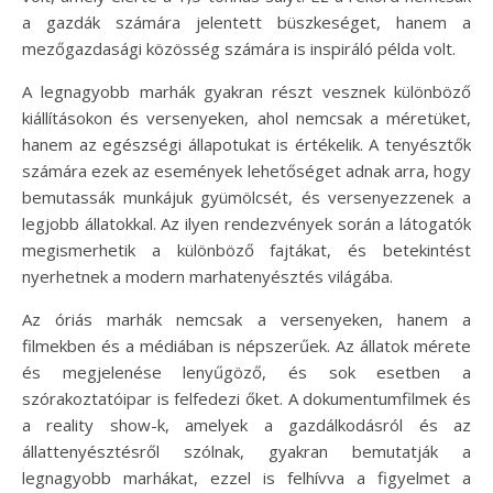
a gazdák számára jelentett büszkeséget, hanem a
mezőgazdasági közösség számára is inspiráló példa volt.
A legnagyobb marhák gyakran részt vesznek különböző
kiállításokon és versenyeken, ahol nemcsak a méretüket,
hanem az egészségi állapotukat is értékelik. A tenyésztők
számára ezek az események lehetőséget adnak arra, hogy
bemutassák munkájuk gyümölcsét, és versenyezzenek a
legjobb állatokkal. Az ilyen rendezvények során a látogatók
megismerhetik a különböző fajtákat, és betekintést
nyerhetnek a modern marhatenyésztés világába.
Az óriás marhák nemcsak a versenyeken, hanem a
filmekben és a médiában is népszerűek. Az állatok mérete
és megjelenése lenyűgöző, és sok esetben a
szórakoztatóipar is felfedezi őket. A dokumentumfilmek és
a reality show-k, amelyek a gazdálkodásról és az
állattenyésztésről szólnak, gyakran bemutatják a
legnagyobb marhákat, ezzel is felhívva a figyelmet a