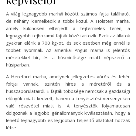
A világ legnagyobb marhái között számos fajta található,
de néhány kiemelkedik a többi közül. A Holstein marha,
amely különösen elterjedt a tejtermelés terén, a
legnagyobb tejhozamú fajták közé tartozik. Ezek az állatok
gyakran elérik a 700 kg-ot, és sok esetben még ennél is
többet nyomnak. Az amerikai Angus marha is jelentős
méretekkel bír, és a húsminősége miatt népszerű a
húsiparban.
A Hereford marha, amelynek jellegzetes vörös és fehér
foltjai vannak, szintén híres a méretéről és a
hússzaporulatairól. E fajták többsége nemcsak a gazdasági
előnyök miatt kedvelt, hanem a tenyésztési versenyeken
való részvétel miatt is. A tenyésztők folyamatosan
dolgoznak a legjobb génállományok kiválasztásán, hogy a
lehető legnagyobb és legjobban teljesítő állatokat hozzák
létre.