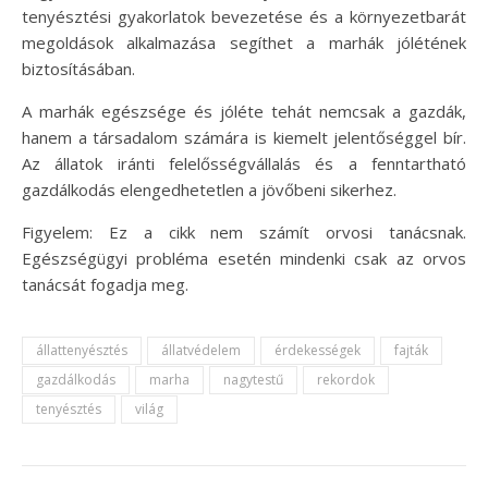
tenyésztési gyakorlatok bevezetése és a környezetbarát
megoldások alkalmazása segíthet a marhák jólétének
biztosításában.
A marhák egészsége és jóléte tehát nemcsak a gazdák,
hanem a társadalom számára is kiemelt jelentőséggel bír.
Az állatok iránti felelősségvállalás és a fenntartható
gazdálkodás elengedhetetlen a jövőbeni sikerhez.
Figyelem: Ez a cikk nem számít orvosi tanácsnak.
Egészségügyi probléma esetén mindenki csak az orvos
tanácsát fogadja meg.
állattenyésztés
állatvédelem
érdekességek
fajták
gazdálkodás
marha
nagytestű
rekordok
tenyésztés
világ