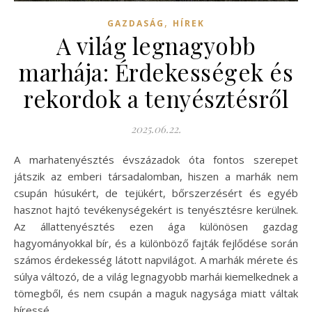
,
GAZDASÁG
HÍREK
A világ legnagyobb
marhája: Érdekességek és
rekordok a tenyésztésről
2025.06.22.
A marhatenyésztés évszázadok óta fontos szerepet
játszik az emberi társadalomban, hiszen a marhák nem
csupán húsukért, de tejükért, bőrszerzésért és egyéb
hasznot hajtó tevékenységekért is tenyésztésre kerülnek.
Az állattenyésztés ezen ága különösen gazdag
hagyományokkal bír, és a különböző fajták fejlődése során
számos érdekesség látott napvilágot. A marhák mérete és
súlya változó, de a világ legnagyobb marhái kiemelkednek a
tömegből, és nem csupán a maguk nagysága miatt váltak
híressé.