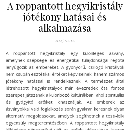
A roppantott hegyikristály
jótékony hatásai és
alkalmazása
2025.02.12.
A roppantott hegyikristály egy különleges ásvány,
amelynek szépsége és energetikai tulajdonságai régóta
lenyűgözik az embereket. A gyönyörű, csillogó kristályok
nem csupán esztétikai értéket képviselnek, hanem számos
jótékony hatással is rendelkeznek. A természet által
létrehozott hegyikristályok már évezredek óta fontos
szerepet játszanak a különböző kultúrákban, ahol spirituális
és gyógyító erőiket kihasználják. Az emberek az
ásványokkal való foglalkozás során gyakran keresnek olyan
alternatív megoldásokat, amelyek segíthetnek a testi-lelki
egyensúly megteremtésében. A roppantott hegyikristály
különösen népszerűvé vált az utóbbi időszakban, hiszen