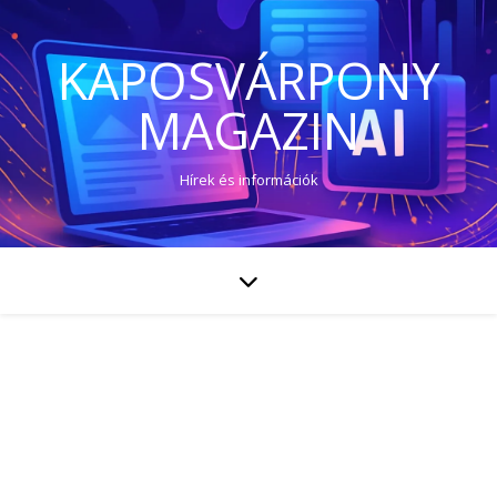
KAPOSVÁRPONY
MAGAZIN
Hírek és információk