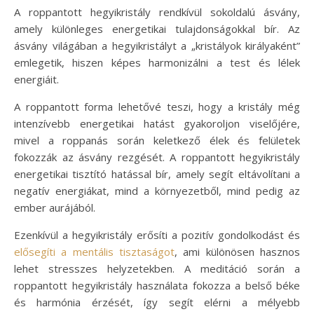
A roppantott hegyikristály rendkívül sokoldalú ásvány,
amely különleges energetikai tulajdonságokkal bír. Az
ásvány világában a hegyikristályt a „kristályok királyaként”
emlegetik, hiszen képes harmonizálni a test és lélek
energiáit.
A roppantott forma lehetővé teszi, hogy a kristály még
intenzívebb energetikai hatást gyakoroljon viselőjére,
mivel a roppanás során keletkező élek és felületek
fokozzák az ásvány rezgését. A roppantott hegyikristály
energetikai tisztító hatással bír, amely segít eltávolítani a
negatív energiákat, mind a környezetből, mind pedig az
ember aurájából.
Ezenkívül a hegyikristály erősíti a pozitív gondolkodást és
elősegíti a mentális tisztaságot
, ami különösen hasznos
lehet stresszes helyzetekben. A meditáció során a
roppantott hegyikristály használata fokozza a belső béke
és harmónia érzését, így segít elérni a mélyebb