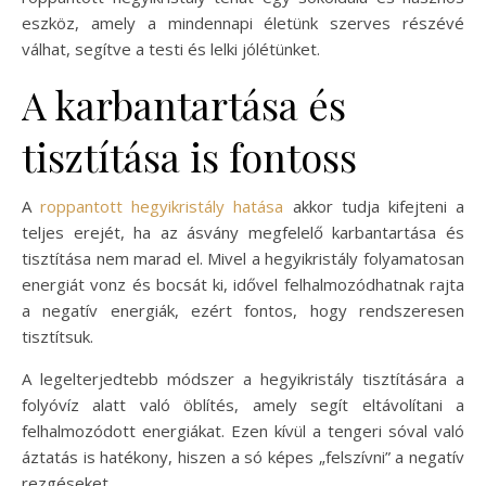
eszköz, amely a mindennapi életünk szerves részévé
válhat, segítve a testi és lelki jólétünket.
A karbantartása és
tisztítása is fontoss
A
roppantott hegyikristály hatása
akkor tudja kifejteni a
teljes erejét, ha az ásvány megfelelő karbantartása és
tisztítása nem marad el. Mivel a hegyikristály folyamatosan
energiát vonz és bocsát ki, idővel felhalmozódhatnak rajta
a negatív energiák, ezért fontos, hogy rendszeresen
tisztítsuk.
A legelterjedtebb módszer a hegyikristály tisztítására a
folyóvíz alatt való öblítés, amely segít eltávolítani a
felhalmozódott energiákat. Ezen kívül a tengeri sóval való
áztatás is hatékony, hiszen a só képes „felszívni” a negatív
rezgéseket.