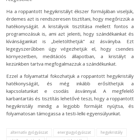
Ha a roppantott hegyikristályt ékszer formájában viseljük,
érdemes azt is rendszeresen tisztítani, hogy megőrizzük a
hatékonyságát. A kristályok tisztítása mellett fontos a
programozásuk is, ami azt jelenti, hogy szándékainkat és
kívánságainkat is „beletölthetjük” az ásványba. Ezt
legegyszerűbben úgy végezhetjük el, hogy csendes
környezetben, meditációs állapotban, a kristályt a
kezünkben tartva megfogalmazzuk a szándékunkat.
Ezzel a folyamattal fokozhatjuk a roppantott hegyikristály
hatékonyságát, és még inkább erősíthetjük a
kapcsolatunkat e csodás ásvánnyal. A megfelelő
karbantartás és tisztítás lehetővé teszi, hogy a roppantott
hegyikristály mindig a legjobb formáját nyújtsa, és
folyamatosan támogassa a testi-lelki egyensúlyunkat.
alternatív gyógyászat
energiagyógyászat
hegyikristály