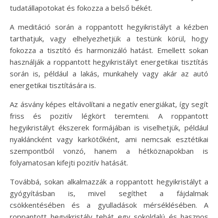
tudatállapotokat és fokozza a belső békét.
A meditáció során a roppantott hegyikristályt a kézben
tarthatjuk, vagy elhelyezhetjük a testünk körül, hogy
fokozza a tisztító és harmonizáló hatást. Emellett sokan
használják a roppantott hegyikristályt energetikai tisztítás
során is, például a lakás, munkahely vagy akár az autó
energetikai tisztítására is.
Az ásvány képes eltávolítani a negatív energiákat, így segít
friss és pozitív légkört teremteni. A roppantott
hegyikristályt ékszerek formájában is viselhetjük, például
nyakláncként vagy karkötőként, ami nemcsak esztétikai
szempontból vonzó, hanem a hétköznapokban is
folyamatosan kifejti pozitív hatását.
Továbbá, sokan alkalmazzák a roppantott hegyikristályt a
gyógyításban is, mivel segíthet a fájdalmak
csökkentésében és a gyulladások mérséklésében. A
roppantott hegyikristály tehát egy sokoldalú és hasznos