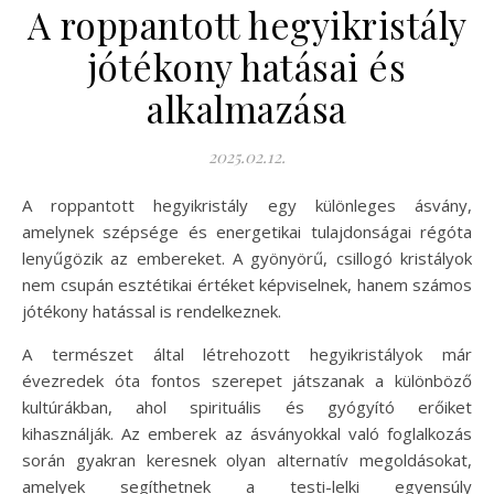
A roppantott hegyikristály
jótékony hatásai és
alkalmazása
2025.02.12.
A roppantott hegyikristály egy különleges ásvány,
amelynek szépsége és energetikai tulajdonságai régóta
lenyűgözik az embereket. A gyönyörű, csillogó kristályok
nem csupán esztétikai értéket képviselnek, hanem számos
jótékony hatással is rendelkeznek.
A természet által létrehozott hegyikristályok már
évezredek óta fontos szerepet játszanak a különböző
kultúrákban, ahol spirituális és gyógyító erőiket
kihasználják. Az emberek az ásványokkal való foglalkozás
során gyakran keresnek olyan alternatív megoldásokat,
amelyek segíthetnek a testi-lelki egyensúly