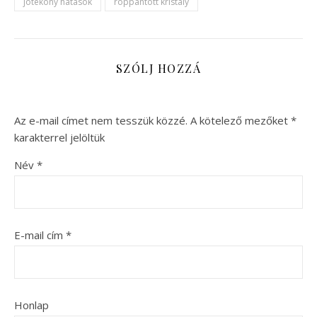
jótékony hatások
roppantott kristály
SZÓLJ HOZZÁ
Az e-mail címet nem tesszük közzé.
A kötelező mezőket
*
karakterrel jelöltük
Név
*
E-mail cím
*
Honlap