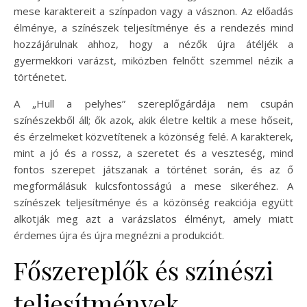
mese karaktereit a színpadon vagy a vásznon. Az előadás
élménye, a színészek teljesítménye és a rendezés mind
hozzájárulnak ahhoz, hogy a nézők újra átéljék a
gyermekkori varázst, miközben felnőtt szemmel nézik a
történetet.
A „Hull a pelyhes” szereplőgárdája nem csupán
színészekből áll; ők azok, akik életre keltik a mese hőseit,
és érzelmeket közvetítenek a közönség felé. A karakterek,
mint a jó és a rossz, a szeretet és a veszteség, mind
fontos szerepet játszanak a történet során, és az ő
megformálásuk kulcsfontosságú a mese sikeréhez. A
színészek teljesítménye és a közönség reakciója együtt
alkotják meg azt a varázslatos élményt, amely miatt
érdemes újra és újra megnézni a produkciót.
Főszereplők és színészi
teljesítmények