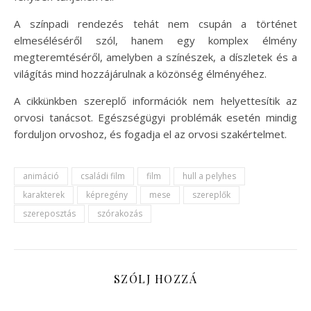
A színpadi rendezés tehát nem csupán a történet
elmeséléséről szól, hanem egy komplex élmény
megteremtéséről, amelyben a színészek, a díszletek és a
világítás mind hozzájárulnak a közönség élményéhez.
A cikkünkben szereplő információk nem helyettesítik az
orvosi tanácsot. Egészségügyi problémák esetén mindig
forduljon orvoshoz, és fogadja el az orvosi szakértelmet.
animáció
családi film
film
hull a pelyhes
karakterek
képregény
mese
szereplők
szereposztás
szórakozás
SZÓLJ HOZZÁ