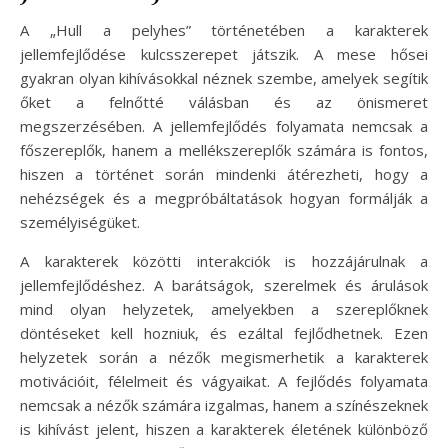
A „Hull a pelyhes” történetében a karakterek
jellemfejlődése kulcsszerepet játszik. A mese hősei
gyakran olyan kihívásokkal néznek szembe, amelyek segítik
őket a felnőtté válásban és az önismeret
megszerzésében. A jellemfejlődés folyamata nemcsak a
főszereplők, hanem a mellékszereplők számára is fontos,
hiszen a történet során mindenki átérezheti, hogy a
nehézségek és a megpróbáltatások hogyan formálják a
személyiségüket.
A karakterek közötti interakciók is hozzájárulnak a
jellemfejlődéshez. A barátságok, szerelmek és árulások
mind olyan helyzetek, amelyekben a szereplőknek
döntéseket kell hozniuk, és ezáltal fejlődhetnek. Ezen
helyzetek során a nézők megismerhetik a karakterek
motivációit, félelmeit és vágyaikat. A fejlődés folyamata
nemcsak a nézők számára izgalmas, hanem a színészeknek
is kihívást jelent, hiszen a karakterek életének különböző