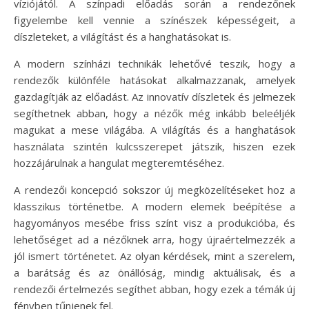
víziójától. A színpadi előadás során a rendezőnek
figyelembe kell vennie a színészek képességeit, a
díszleteket, a világítást és a hanghatásokat is.
A modern színházi technikák lehetővé teszik, hogy a
rendezők különféle hatásokat alkalmazzanak, amelyek
gazdagítják az előadást. Az innovatív díszletek és jelmezek
segíthetnek abban, hogy a nézők még inkább beleéljék
magukat a mese világába. A világítás és a hanghatások
használata szintén kulcsszerepet játszik, hiszen ezek
hozzájárulnak a hangulat megteremtéséhez.
A rendezői koncepció sokszor új megközelítéseket hoz a
klasszikus történetbe. A modern elemek beépítése a
hagyományos mesébe friss színt visz a produkcióba, és
lehetőséget ad a nézőknek arra, hogy újraértelmezzék a
jól ismert történetet. Az olyan kérdések, mint a szerelem,
a barátság és az önállóság, mindig aktuálisak, és a
rendezői értelmezés segíthet abban, hogy ezek a témák új
fényben tűnjenek fel.