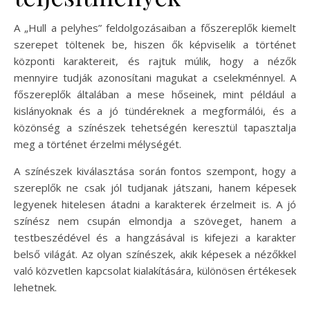
A „Hull a pelyhes” feldolgozásaiban a főszereplők kiemelt
szerepet töltenek be, hiszen ők képviselik a történet
központi karaktereit, és rajtuk múlik, hogy a nézők
mennyire tudják azonosítani magukat a cselekménnyel. A
főszereplők általában a mese hőseinek, mint például a
kislányoknak és a jó tündéreknek a megformálói, és a
közönség a színészek tehetségén keresztül tapasztalja
meg a történet érzelmi mélységét.
A színészek kiválasztása során fontos szempont, hogy a
szereplők ne csak jól tudjanak játszani, hanem képesek
legyenek hitelesen átadni a karakterek érzelmeit is. A jó
színész nem csupán elmondja a szöveget, hanem a
testbeszédével és a hangzásával is kifejezi a karakter
belső világát. Az olyan színészek, akik képesek a nézőkkel
való közvetlen kapcsolat kialakítására, különösen értékesek
lehetnek.