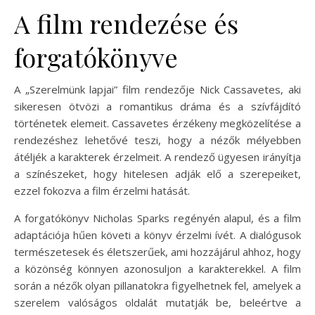
A film rendezése és
forgatókönyve
A „Szerelmünk lapjai” film rendezője Nick Cassavetes, aki
sikeresen ötvözi a romantikus dráma és a szívfájdító
történetek elemeit. Cassavetes érzékeny megközelítése a
rendezéshez lehetővé teszi, hogy a nézők mélyebben
átéljék a karakterek érzelmeit. A rendező ügyesen irányítja
a színészeket, hogy hitelesen adják elő a szerepeiket,
ezzel fokozva a film érzelmi hatását.
A forgatókönyv Nicholas Sparks regényén alapul, és a film
adaptációja hűen követi a könyv érzelmi ívét. A dialógusok
természetesek és életszerűek, ami hozzájárul ahhoz, hogy
a közönség könnyen azonosuljon a karakterekkel. A film
során a nézők olyan pillanatokra figyelhetnek fel, amelyek a
szerelem valóságos oldalát mutatják be, beleértve a