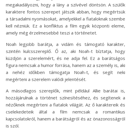
megakadályozni, hogy a lány a szívével döntsön. A szülők
karaktere fontos szerepet játszik abban, hogy megértsük
a társadalmi nyomásokat, amelyekkel a fiataloknak szembe
kell nézniük. Ez a konfliktus a film egyik központi eleme,
amely még érzelmesebbé teszi a történetet.
Noah legjobb barátja, a vidám és támogató karakter,
szintén kulcsszereplő. Ő az, aki Noah-t bíztatja, hogy
küzdjön a szerelemért, és ne adja fel. Ez a barátságos
figura nemcsak a humor forrása, hanem az a személy is, aki
a nehéz időkben támogatja Noah-t, és segít neki
megérteni a szerelem valódi jelentését.
A másodlagos szereplők, mint például Allie barátai is,
hozzájárulnak a történet színesítéséhez, és segítenek a
nézőknek megérteni a fiatalok világát. Az ő karaktereik és
cselekedeteik által a film nemcsak a romantikus
kapcsolatokról, hanem a barátságról és az önazonosságról
is szól.