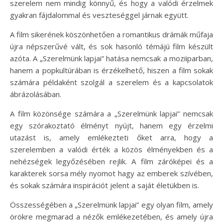
szerelem nem mindig könnyű, és hogy a valódi érzelmek
gyakran fájdalommal és veszteséggel járnak együtt.
A film sikerének köszönhetően a romantikus drámák műfaja
újra népszerűvé vált, és sok hasonló témájú film készült
azóta. A „Szerelmünk lapjai” hatása nemcsak a moziiparban,
hanem a popkultúrában is érzékelhető, hiszen a film sokak
számára példaként szolgál a szerelem és a kapcsolatok
ábrázolásában.
A film közönsége számára a „Szerelmünk lapjai” nemcsak
egy szórakoztató élményt nyújt, hanem egy érzelmi
utazást is, amely emlékezteti őket arra, hogy a
szerelemben a valódi érték a közös élményekben és a
nehézségek legyőzésében rejlik. A film záróképei és a
karakterek sorsa mély nyomot hagy az emberek szívében,
és sokak számára inspirációt jelent a saját életükben is.
Összességében a „Szerelmünk lapjai” egy olyan film, amely
örökre megmarad a nézők emlékezetében, és amely újra