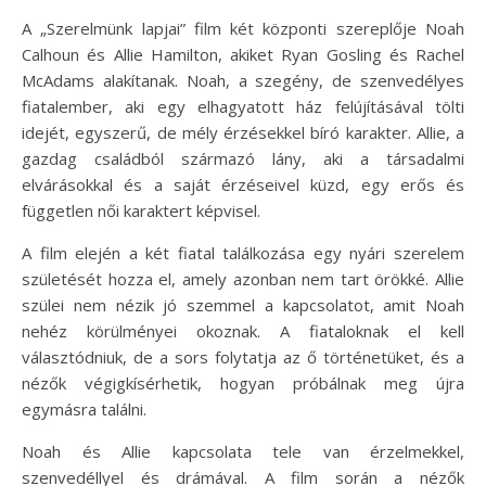
A „Szerelmünk lapjai” film két központi szereplője Noah
Calhoun és Allie Hamilton, akiket Ryan Gosling és Rachel
McAdams alakítanak. Noah, a szegény, de szenvedélyes
fiatalember, aki egy elhagyatott ház felújításával tölti
idejét, egyszerű, de mély érzésekkel bíró karakter. Allie, a
gazdag családból származó lány, aki a társadalmi
elvárásokkal és a saját érzéseivel küzd, egy erős és
független női karaktert képvisel.
A film elején a két fiatal találkozása egy nyári szerelem
születését hozza el, amely azonban nem tart örökké. Allie
szülei nem nézik jó szemmel a kapcsolatot, amit Noah
nehéz körülményei okoznak. A fiataloknak el kell
választódniuk, de a sors folytatja az ő történetüket, és a
nézők végigkísérhetik, hogyan próbálnak meg újra
egymásra találni.
Noah és Allie kapcsolata tele van érzelmekkel,
szenvedéllyel és drámával. A film során a nézők