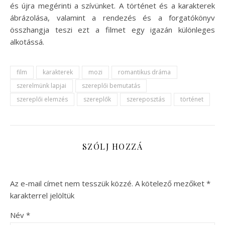
és újra megérinti a szívünket. A történet és a karakterek
ábrázolása, valamint a rendezés és a forgatókönyv
összhangja teszi ezt a filmet egy igazán különleges
alkotássá.
film
karakterek
mozi
romantikus dráma
szerelmünk lapjai
szereplői bemutatás
szereplői elemzés
szereplők
szereposztás
történet
SZÓLJ HOZZÁ
Az e-mail címet nem tesszük közzé.
A kötelező mezőket
*
karakterrel jelöltük
Név
*