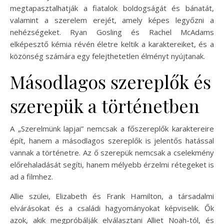
megtapasztalhatják a fiatalok boldogságát és bánatát,
valamint a szerelem erejét, amely képes legyőzni a
nehézségeket. Ryan Gosling és Rachel McAdams
elképesztő kémia révén életre keltik a karaktereiket, és a
közönség számára egy felejthetetlen élményt nyújtanak.
Másodlagos szereplők és
szerepük a történetben
A „Szerelmünk lapjai” nemcsak a főszereplők karaktereire
épít, hanem a másodlagos szereplők is jelentős hatással
vannak a történetre. Az ő szerepük nemcsak a cselekmény
előrehaladását segíti, hanem mélyebb érzelmi rétegeket is
ad a filmhez.
Allie szülei, Elizabeth és Frank Hamilton, a társadalmi
elvárásokat és a családi hagyományokat képviselik. Ők
azok, akik megpróbálják elválasztani Alliet Noah-tól, és