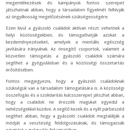
megemlékezések és kampányok fontos szerepet
játszhatnak abban, hogy a társadalom figyelmét felhívják
az öngyilkosság megelőzésének szükségességére.
Ezen kívül a gyászoló családok aktívan részt vehetnek a
helyi közösségekben, és támogathatják azokat a
kezdeményezéseket, amelyek a mentális egészség
javítására irányulnak. Az önsegítő csoportok, valamint a
közvetlen támogatás a gyászoló családok számára
segíthet a gyógyulásban és a közösségi összetartás
erősítésében.
Fontos megjegyezni, hogy a gyászoló családoknak
szükségük van a társadalom támogatására is. A közösségi
összefogás és a szolidaritás kulcsszerepet játszhat abban,
hogy a családok ne érezzék magukat egyedül a
nehézségekkel küzdve. A segítő kezek és a nyílt párbeszéd
segíthet abban, hogy a gyászoló családok megtalálják a
módját a veszteség feldolgozásának, és támogassák
egymást a gyógyulás folyamatában.