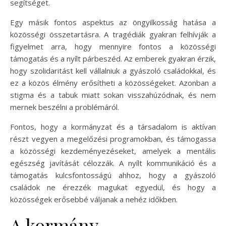
segítséget.
Egy másik fontos aspektus az öngyilkosság hatása a
közösségi összetartásra. A tragédiák gyakran felhívják a
figyelmet arra, hogy mennyire fontos a közösségi
támogatás és a nyílt párbeszéd. Az emberek gyakran érzik,
hogy szolidaritást kell vállalniuk a gyászoló családokkal, és
ez a közös élmény erősítheti a közösségeket. Azonban a
stigma és a tabuk miatt sokan visszahúzódnak, és nem
mernek beszélni a problémáról.
Fontos, hogy a kormányzat és a társadalom is aktívan
részt vegyen a megelőzési programokban, és támogassa
a közösségi kezdeményezéseket, amelyek a mentális
egészség javítását célozzák. A nyílt kommunikáció és a
támogatás kulcsfontosságú ahhoz, hogy a gyászoló
családok ne érezzék magukat egyedül, és hogy a
közösségek erősebbé váljanak a nehéz időkben.
A kormány