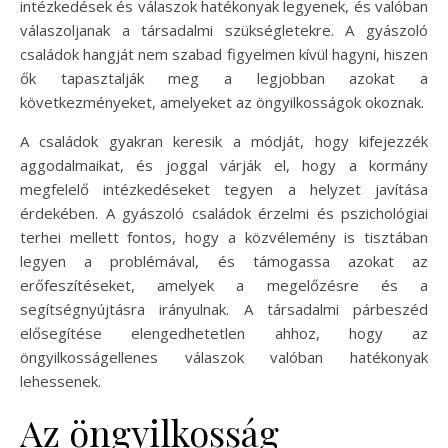
intézkedések és válaszok hatékonyak legyenek, és valóban
válaszoljanak a társadalmi szükségletekre. A gyászoló
családok hangját nem szabad figyelmen kívül hagyni, hiszen
ők tapasztalják meg a legjobban azokat a
következményeket, amelyeket az öngyilkosságok okoznak.
A családok gyakran keresik a módját, hogy kifejezzék
aggodalmaikat, és joggal várják el, hogy a kormány
megfelelő intézkedéseket tegyen a helyzet javítása
érdekében. A gyászoló családok érzelmi és pszichológiai
terhei mellett fontos, hogy a közvélemény is tisztában
legyen a problémával, és támogassa azokat az
erőfeszítéseket, amelyek a megelőzésre és a
segítségnyújtásra irányulnak. A társadalmi párbeszéd
elősegítése elengedhetetlen ahhoz, hogy az
öngyilkosságellenes válaszok valóban hatékonyak
lehessenek.
Az öngyilkosság