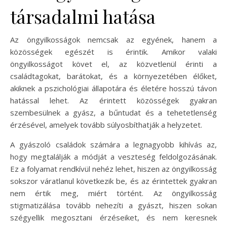
társadalmi hatása
Az öngyilkosságok nemcsak az egyének, hanem a
közösségek egészét is érintik. Amikor valaki
öngyilkosságot követ el, az közvetlenül érinti a
családtagokat, barátokat, és a környezetében élőket,
akiknek a pszichológiai állapotára és életére hosszú távon
hatással lehet. Az érintett közösségek gyakran
szembesülnek a gyász, a bűntudat és a tehetetlenség
érzésével, amelyek tovább súlyosbíthatják a helyzetet.
A gyászoló családok számára a legnagyobb kihívás az,
hogy megtalálják a módját a veszteség feldolgozásának.
Ez a folyamat rendkívül nehéz lehet, hiszen az öngyilkosság
sokszor váratlanul következik be, és az érintettek gyakran
nem értik meg, miért történt. Az öngyilkosság
stigmatizálása tovább nehezíti a gyászt, hiszen sokan
szégyellik megosztani érzéseiket, és nem keresnek