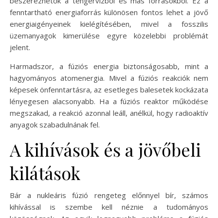
beszerezhetők a tengervízből és más forrásokból. Ez a
fenntartható energiaforrás különösen fontos lehet a jövő
energiaigényeinek kielégítésében, mivel a fosszilis
üzemanyagok kimerülése egyre közelebbi problémát
jelent.
Harmadszor, a fúziós energia biztonságosabb, mint a
hagyományos atomenergia. Mivel a fúziós reakciók nem
képesek önfenntartásra, az esetleges balesetek kockázata
lényegesen alacsonyabb. Ha a fúziós reaktor működése
megszakad, a reakció azonnal leáll, anélkül, hogy radioaktív
anyagok szabadulnának fel.
A kihívások és a jövőbeli
kilátások
Bár a nukleáris fúzió rengeteg előnnyel bír, számos
kihívással is szembe kell néznie a tudományos