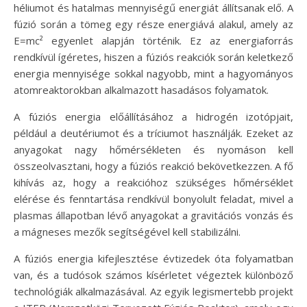
héliumot és hatalmas mennyiségű energiát állítsanak elő. A
fúzió során a tömeg egy része energiává alakul, amely az
E=mc² egyenlet alapján történik. Ez az energiaforrás
rendkívül ígéretes, hiszen a fúziós reakciók során keletkező
energia mennyisége sokkal nagyobb, mint a hagyományos
atomreaktorokban alkalmazott hasadásos folyamatok.
A fúziós energia előállításához a hidrogén izotópjait,
például a deutériumot és a tríciumot használják. Ezeket az
anyagokat nagy hőmérsékleten és nyomáson kell
összeolvasztani, hogy a fúziós reakció bekövetkezzen. A fő
kihívás az, hogy a reakcióhoz szükséges hőmérséklet
elérése és fenntartása rendkívül bonyolult feladat, mivel a
plasmas állapotban lévő anyagokat a gravitációs vonzás és
a mágneses mezők segítségével kell stabilizálni.
A fúziós energia kifejlesztése évtizedek óta folyamatban
van, és a tudósok számos kísérletet végeztek különböző
technológiák alkalmazásával. Az egyik legismertebb projekt