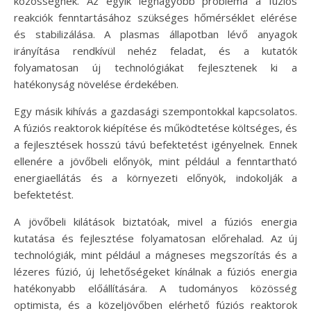
közösségnek. Az egyik legnagyobb probléma a fúziós
reakciók fenntartásához szükséges hőmérséklet elérése
és stabilizálása. A plasmas állapotban lévő anyagok
irányítása rendkívül nehéz feladat, és a kutatók
folyamatosan új technológiákat fejlesztenek ki a
hatékonyság növelése érdekében.
Egy másik kihívás a gazdasági szempontokkal kapcsolatos.
A fúziós reaktorok kiépítése és működtetése költséges, és
a fejlesztések hosszú távú befektetést igényelnek. Ennek
ellenére a jövőbeli előnyök, mint például a fenntartható
energiaellátás és a környezeti előnyök, indokolják a
befektetést.
A jövőbeli kilátások biztatóak, mivel a fúziós energia
kutatása és fejlesztése folyamatosan előrehalad. Az új
technológiák, mint például a mágneses megszorítás és a
lézeres fúzió, új lehetőségeket kínálnak a fúziós energia
hatékonyabb előállítására. A tudományos közösség
optimista, és a közeljövőben elérhető fúziós reaktorok