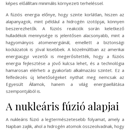
képes előállítani minimális környezeti terheléssel.
A fúziós energia előnye, hogy szinte korlátlan, hiszen az
alapanyagok, mint például a hidrogén izotópjai, könnyen
beszerezhetők. A fúziós reakciók során keletkező
hulladékok mennyisége is jelentősen alacsonyabb, mint a
hagyományos atomenergiánál, emellett a biztonsági
kockázatok is jóval kisebbek. A közelmúltban az amerikai
energiaügyi vezetői is megerősítették, hogy a fúziós
energia fejlesztése a jövő kulcsa lehet, és a technológia
hamarosan elérheti a gyakorlati alkalmazási szintet. Ez a
felfedezés új lehetőségeket nyithat meg nemcsak az
Egyesült Államok, hanem a világ energiaellátása
szempontjából is.
A nukleáris fúzió alapjai
A nukleáris fúzió a legtermészetesebb folyamat, amely a
Napban zajlik, ahol a hidrogén atomok összeolvadnak, hogy