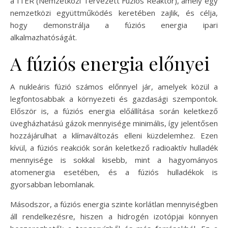
a ITER (Nemzetközi Tervezett Fúziós Reaktor), amely egy
nemzetközi együttműködés keretében zajlik, és célja,
hogy demonstrálja a fúziós energia ipari
alkalmazhatóságát.
A fúziós energia előnyei
A nukleáris fúzió számos előnnyel jár, amelyek közül a
legfontosabbak a környezeti és gazdasági szempontok.
Először is, a fúziós energia előállítása során keletkező
üvegházhatású gázok mennyisége minimális, így jelentősen
hozzájárulhat a klímaváltozás elleni küzdelemhez. Ezen
kívül, a fúziós reakciók során keletkező radioaktív hulladék
mennyisége is sokkal kisebb, mint a hagyományos
atomenergia esetében, és a fúziós hulladékok is
gyorsabban lebomlanak.
Másodszor, a fúziós energia szinte korlátlan mennyiségben
áll rendelkezésre, hiszen a hidrogén izotópjai könnyen