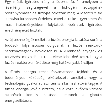
Egy másik ígéretes irány a lézeres fúzió, amelyben a
lézerfény segítségével a hidrogén izotópjainak
összenyomását és fúzióját célozzák meg. A lézeres fúzió
kutatása különösen érdekes, mivel a Duke Egyetemen és
más intézményekben folytatott kísérletek ígéretes
eredményeket hoztak.
Az új technológiák mellett a fúziós energia kutatása során a
tudósok folyamatosan dolgoznak a fúziós reaktorok
hatékonyságának növelésén is. A különböző anyagok és
tervezési megoldások tesztelése lehetővé teszi, hogy a
fúziós reaktorok működése még hatékonyabbá váljon.
A fúziós energia tehát folyamatosan fejlődik, és a
tudományos közösség elkötelezett amellett, hogy a
technológiát gyakorlati szinten is alkalmazhatóvá tegye. A
fúziós energia jövője biztató, és a közeljövőben várható
áttörések komoly hatással lehetnek a globális
energiaellátásra.