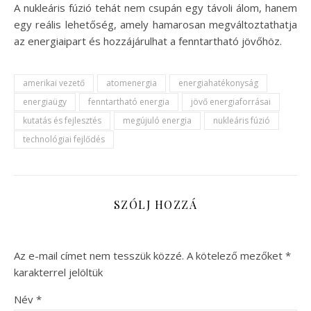
A nukleáris fúzió tehát nem csupán egy távoli álom, hanem
egy reális lehetőség, amely hamarosan megváltoztathatja
az energiaipart és hozzájárulhat a fenntartható jövőhöz.
amerikai vezető
atomenergia
energiahatékonyság
energiaügy
fenntartható energia
jövő energiaforrásai
kutatás és fejlesztés
megújuló energia
nukleáris fúzió
technológiai fejlődés
SZÓLJ HOZZÁ
Az e-mail címet nem tesszük közzé.
A kötelező mezőket
*
karakterrel jelöltük
Név
*