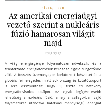
,
HÍREK
TECH
Az amerikai energiaügyi
vezető szerint a nukleáris
fúzió hamarosan világít
majd
2025.09.13.
A világ energiaigénye folyamatosan növekszik, és a
fenntartható energiaforrások keresése egyre sürgetőbbé
válik. A fosszilis üzemanyagok korlátozott készletei és a
globális felmelegedés miatt sok ország és kutatócsoport
is arra összpontosít, hogy új, tiszta és hatékony
energiaforrásokat találjon. Az egyik legígéretesebb
lehetőség a nukleáris fúzió, amely a csillagokban zajló
folyamatokat utánozva hatalmas mennyiségű energiát