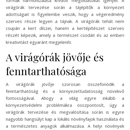
formák harmonizálása kreatív megoldásokat igényel. A
virágórák tervezése során a tájépítők a környezet
adottságait is figyelembe veszik, hogy a végeredmény
szerves része legyen a tájnak. A virágórák tehát nem
csupán a kert díszei, hanem a kertépítészet szerves
részét képezik, amely a természet csodáit és az emberi
kreativitást egyaránt megjeleníti.
A virágórák jövője és
fenntarthatósága
A virágórák jövője szorosan összefonódik a
fenntarthatóság és a környezettudatosság növekvő
fontosságával. Ahogy a világ egyre inkább a
környezetvédelmi problémákra összpontosít, úgy a
virágórák tervezése és megvalósítása során is egyre
nagyobb hangsúlyt kap a lokális növényfajok használata és
a természetes anyagok alkalmazása. A helyi növények