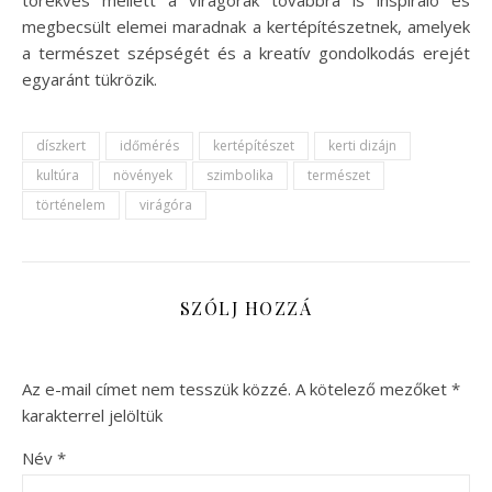
megbecsült elemei maradnak a kertépítészetnek, amelyek
a természet szépségét és a kreatív gondolkodás erejét
egyaránt tükrözik.
díszkert
időmérés
kertépítészet
kerti dizájn
kultúra
növények
szimbolika
természet
történelem
virágóra
SZÓLJ HOZZÁ
Az e-mail címet nem tesszük közzé.
A kötelező mezőket
*
karakterrel jelöltük
Név
*