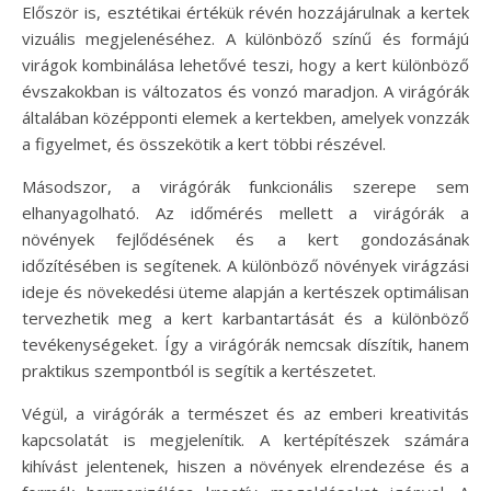
Először is, esztétikai értékük révén hozzájárulnak a kertek
vizuális megjelenéséhez. A különböző színű és formájú
virágok kombinálása lehetővé teszi, hogy a kert különböző
évszakokban is változatos és vonzó maradjon. A virágórák
általában középponti elemek a kertekben, amelyek vonzzák
a figyelmet, és összekötik a kert többi részével.
Másodszor, a virágórák funkcionális szerepe sem
elhanyagolható. Az időmérés mellett a virágórák a
növények fejlődésének és a kert gondozásának
időzítésében is segítenek. A különböző növények virágzási
ideje és növekedési üteme alapján a kertészek optimálisan
tervezhetik meg a kert karbantartását és a különböző
tevékenységeket. Így a virágórák nemcsak díszítik, hanem
praktikus szempontból is segítik a kertészetet.
Végül, a virágórák a természet és az emberi kreativitás
kapcsolatát is megjelenítik. A kertépítészek számára
kihívást jelentenek, hiszen a növények elrendezése és a