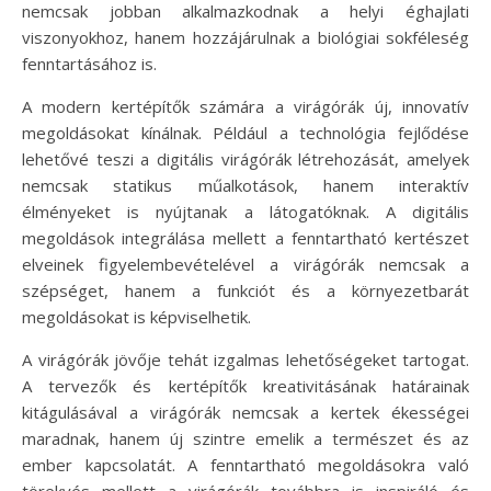
nemcsak jobban alkalmazkodnak a helyi éghajlati
viszonyokhoz, hanem hozzájárulnak a biológiai sokféleség
fenntartásához is.
A modern kertépítők számára a virágórák új, innovatív
megoldásokat kínálnak. Például a technológia fejlődése
lehetővé teszi a digitális virágórák létrehozását, amelyek
nemcsak statikus műalkotások, hanem interaktív
élményeket is nyújtanak a látogatóknak. A digitális
megoldások integrálása mellett a fenntartható kertészet
elveinek figyelembevételével a virágórák nemcsak a
szépséget, hanem a funkciót és a környezetbarát
megoldásokat is képviselhetik.
A virágórák jövője tehát izgalmas lehetőségeket tartogat.
A tervezők és kertépítők kreativitásának határainak
kitágulásával a virágórák nemcsak a kertek ékességei
maradnak, hanem új szintre emelik a természet és az
ember kapcsolatát. A fenntartható megoldásokra való
törekvés mellett a virágórák továbbra is inspiráló és