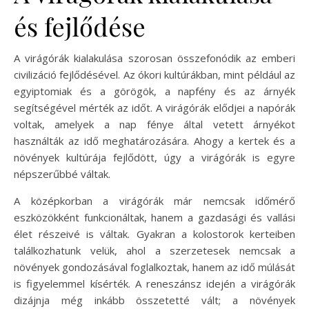
és fejlődése
A virágórák kialakulása szorosan összefonódik az emberi
civilizáció fejlődésével. Az ókori kultúrákban, mint például az
egyiptomiak és a görögök, a napfény és az árnyék
segítségével mérték az időt. A virágórák elődjei a napórák
voltak, amelyek a nap fénye által vetett árnyékot
használták az idő meghatározására. Ahogy a kertek és a
növények kultúrája fejlődött, úgy a virágórák is egyre
népszerűbbé váltak.
A középkorban a virágórák már nemcsak időmérő
eszközökként funkcionáltak, hanem a gazdasági és vallási
élet részeivé is váltak. Gyakran a kolostorok kerteiben
találkozhatunk velük, ahol a szerzetesek nemcsak a
növények gondozásával foglalkoztak, hanem az idő múlását
is figyelemmel kísérték. A reneszánsz idején a virágórák
dizájnja még inkább összetetté vált; a növények