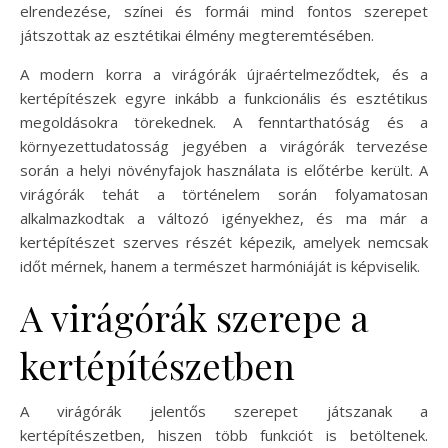
elrendezése, színei és formái mind fontos szerepet
játszottak az esztétikai élmény megteremtésében.
A modern korra a virágórák újraértelmeződtek, és a
kertépítészek egyre inkább a funkcionális és esztétikus
megoldásokra törekednek. A fenntarthatóság és a
környezettudatosság jegyében a virágórák tervezése
során a helyi növényfajok használata is előtérbe került. A
virágórák tehát a történelem során folyamatosan
alkalmazkodtak a változó igényekhez, és ma már a
kertépítészet szerves részét képezik, amelyek nemcsak
időt mérnek, hanem a természet harmóniáját is képviselik.
A virágórák szerepe a
kertépítészetben
A virágórák jelentős szerepet játszanak a
kertépítészetben, hiszen több funkciót is betöltenek.