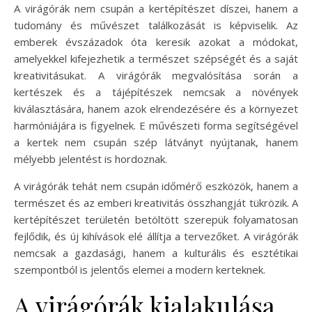
A virágórák nem csupán a kertépítészet díszei, hanem a
tudomány és művészet találkozását is képviselik. Az
emberek évszázadok óta keresik azokat a módokat,
amelyekkel kifejezhetik a természet szépségét és a saját
kreativitásukat. A virágórák megvalósítása során a
kertészek és a tájépítészek nemcsak a növények
kiválasztására, hanem azok elrendezésére és a környezet
harmóniájára is figyelnek. E művészeti forma segítségével
a kertek nem csupán szép látványt nyújtanak, hanem
mélyebb jelentést is hordoznak.
A virágórák tehát nem csupán időmérő eszközök, hanem a
természet és az emberi kreativitás összhangját tükrözik. A
kertépítészet területén betöltött szerepük folyamatosan
fejlődik, és új kihívások elé állítja a tervezőket. A virágórák
nemcsak a gazdasági, hanem a kulturális és esztétikai
szempontból is jelentős elemei a modern kerteknek.
A virágórák kialakulása