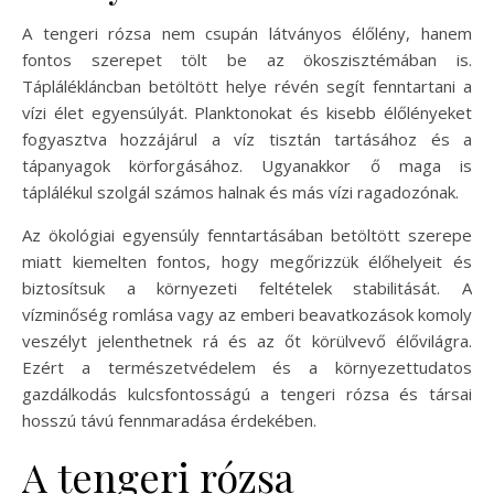
A tengeri rózsa nem csupán látványos élőlény, hanem
fontos szerepet tölt be az ökoszisztémában is.
Táplálékláncban betöltött helye révén segít fenntartani a
vízi élet egyensúlyát. Planktonokat és kisebb élőlényeket
fogyasztva hozzájárul a víz tisztán tartásához és a
tápanyagok körforgásához. Ugyanakkor ő maga is
táplálékul szolgál számos halnak és más vízi ragadozónak.
Az ökológiai egyensúly fenntartásában betöltött szerepe
miatt kiemelten fontos, hogy megőrizzük élőhelyeit és
biztosítsuk a környezeti feltételek stabilitását. A
vízminőség romlása vagy az emberi beavatkozások komoly
veszélyt jelenthetnek rá és az őt körülvevő élővilágra.
Ezért a természetvédelem és a környezettudatos
gazdálkodás kulcsfontosságú a tengeri rózsa és társai
hosszú távú fennmaradása érdekében.
A tengeri rózsa