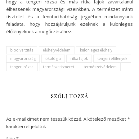
hogy a tengeri rózsa és más ritka fajok zavartalanul
élhessenek magyarországi vizeinkben. A természet iránti
tisztelet és a fenntarthatóság jegyében mindannyiunk
feladata, hogy hozzájáruljunk ezeknek a különleges
élőlényeknek a megőrzéséhez.
biodiverzitás
élőhelyvédelem
különleges élőhely
magyarország
ökológia
ritka fajok
tengeri élőlények
tengeri rózsa
természetismeret
természetvédelem
SZÓLJ HOZZÁ
Az e-mail címet nem tesszük közzé.
A kötelező mezőket
*
karakterrel jelöltük
Név
*