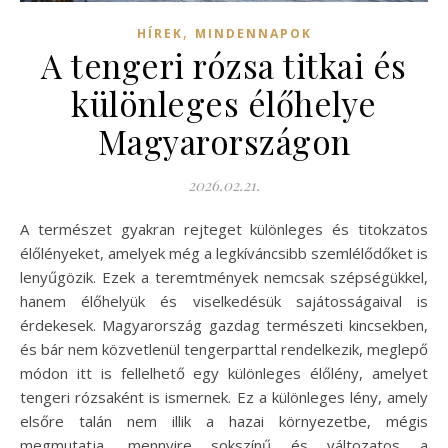
,
HÍREK
MINDENNAPOK
A tengeri rózsa titkai és
különleges élőhelye
Magyarországon
2026.02.21.
A természet gyakran rejteget különleges és titokzatos
élőlényeket, amelyek még a legkíváncsibb szemlélődőket is
lenyűgözik. Ezek a teremtmények nemcsak szépségükkel,
hanem élőhelyük és viselkedésük sajátosságaival is
érdekesek. Magyarország gazdag természeti kincsekben,
és bár nem közvetlenül tengerparttal rendelkezik, meglepő
módon itt is fellelhető egy különleges élőlény, amelyet
tengeri rózsaként is ismernek. Ez a különleges lény, amely
elsőre talán nem illik a hazai környezetbe, mégis
megmutatja, mennyire sokszínű és változatos a