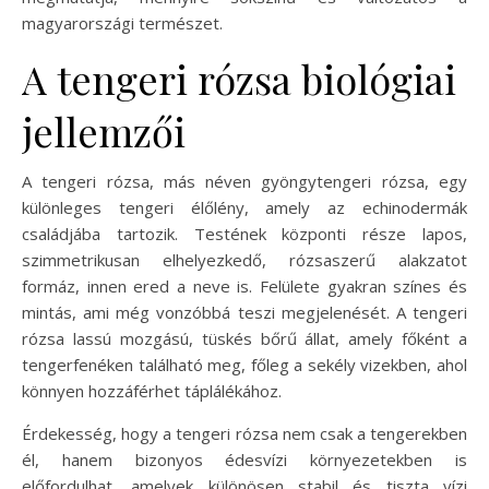
magyarországi természet.
A tengeri rózsa biológiai
jellemzői
A tengeri rózsa, más néven gyöngytengeri rózsa, egy
különleges tengeri élőlény, amely az echinodermák
családjába tartozik. Testének központi része lapos,
szimmetrikusan elhelyezkedő, rózsaszerű alakzatot
formáz, innen ered a neve is. Felülete gyakran színes és
mintás, ami még vonzóbbá teszi megjelenését. A tengeri
rózsa lassú mozgású, tüskés bőrű állat, amely főként a
tengerfenéken található meg, főleg a sekély vizekben, ahol
könnyen hozzáférhet táplálékához.
Érdekesség, hogy a tengeri rózsa nem csak a tengerekben
él, hanem bizonyos édesvízi környezetekben is
előfordulhat, amelyek különösen stabil és tiszta vízi