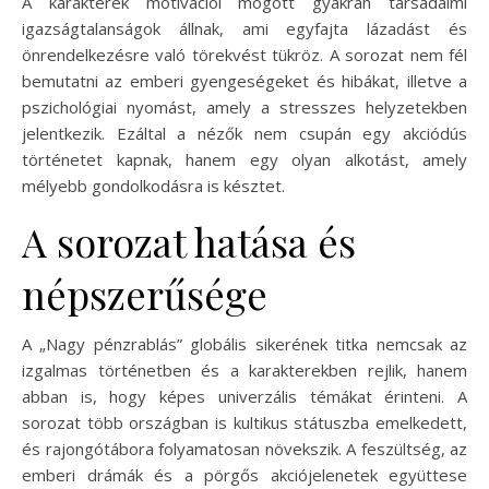
A karakterek motivációi mögött gyakran társadalmi
igazságtalanságok állnak, ami egyfajta lázadást és
önrendelkezésre való törekvést tükröz. A sorozat nem fél
bemutatni az emberi gyengeségeket és hibákat, illetve a
pszichológiai nyomást, amely a stresszes helyzetekben
jelentkezik. Ezáltal a nézők nem csupán egy akciódús
történetet kapnak, hanem egy olyan alkotást, amely
mélyebb gondolkodásra is késztet.
A sorozat hatása és
népszerűsége
A „Nagy pénzrablás” globális sikerének titka nemcsak az
izgalmas történetben és a karakterekben rejlik, hanem
abban is, hogy képes univerzális témákat érinteni. A
sorozat több országban is kultikus státuszba emelkedett,
és rajongótábora folyamatosan növekszik. A feszültség, az
emberi drámák és a pörgős akciójelenetek együttese