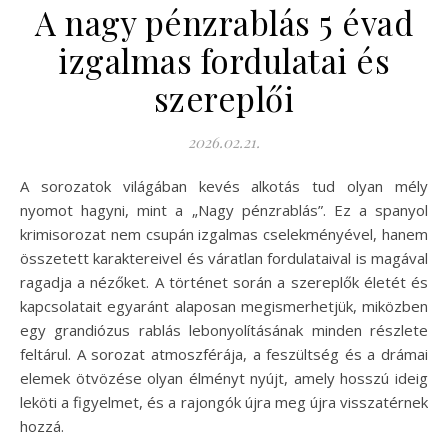
A nagy pénzrablás 5 évad
izgalmas fordulatai és
szereplői
2026.02.21.
A sorozatok világában kevés alkotás tud olyan mély
nyomot hagyni, mint a „Nagy pénzrablás”. Ez a spanyol
krimisorozat nem csupán izgalmas cselekményével, hanem
összetett karaktereivel és váratlan fordulataival is magával
ragadja a nézőket. A történet során a szereplők életét és
kapcsolatait egyaránt alaposan megismerhetjük, miközben
egy grandiózus rablás lebonyolításának minden részlete
feltárul. A sorozat atmoszférája, a feszültség és a drámai
elemek ötvözése olyan élményt nyújt, amely hosszú ideig
leköti a figyelmet, és a rajongók újra meg újra visszatérnek
hozzá.