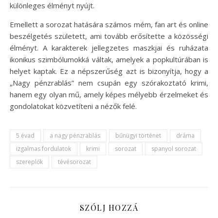
különleges élményt nyújt.
Emellett a sorozat hatására számos mém, fan art és online
beszélgetés született, ami tovább erősítette a közösségi
élményt. A karakterek jellegzetes maszkjai és ruházata
ikonikus szimbólumokká váltak, amelyek a popkultúrában is
helyet kaptak. Ez a népszerűség azt is bizonyítja, hogy a
„Nagy pénzrablás” nem csupán egy szórakoztató krimi,
hanem egy olyan mű, amely képes mélyebb érzelmeket és
gondolatokat közvetíteni a nézők felé.
5 évad
a nagy pénzrablás
bűnügyi történet
dráma
izgalmas fordulatok
krimi
sorozat
spanyol sorozat
szereplők
tévésorozat
SZÓLJ HOZZÁ