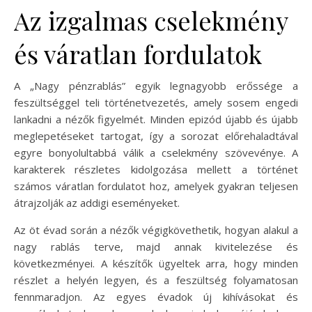
Az izgalmas cselekmény
és váratlan fordulatok
A „Nagy pénzrablás” egyik legnagyobb erőssége a
feszültséggel teli történetvezetés, amely sosem engedi
lankadni a nézők figyelmét. Minden epizód újabb és újabb
meglepetéseket tartogat, így a sorozat előrehaladtával
egyre bonyolultabbá válik a cselekmény szövevénye. A
karakterek részletes kidolgozása mellett a történet
számos váratlan fordulatot hoz, amelyek gyakran teljesen
átrajzolják az addigi eseményeket.
Az öt évad során a nézők végigkövethetik, hogyan alakul a
nagy rablás terve, majd annak kivitelezése és
következményei. A készítők ügyeltek arra, hogy minden
részlet a helyén legyen, és a feszültség folyamatosan
fennmaradjon. Az egyes évadok új kihívásokat és