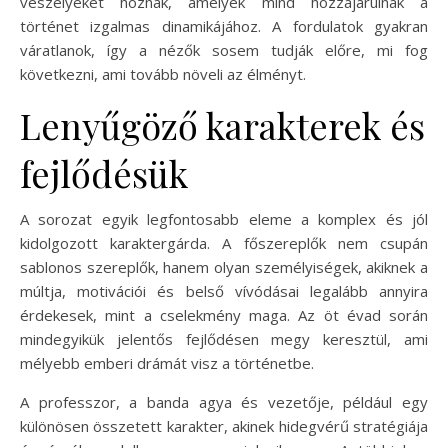
veszélyeket hoznak, amelyek mind hozzájárulnak a
történet izgalmas dinamikájához. A fordulatok gyakran
váratlanok, így a nézők sosem tudják előre, mi fog
következni, ami tovább növeli az élményt.
Lenyűgöző karakterek és
fejlődésük
A sorozat egyik legfontosabb eleme a komplex és jól
kidolgozott karaktergárda. A főszereplők nem csupán
sablonos szereplők, hanem olyan személyiségek, akiknek a
múltja, motivációi és belső vívódásai legalább annyira
érdekesek, mint a cselekmény maga. Az öt évad során
mindegyikük jelentős fejlődésen megy keresztül, ami
mélyebb emberi drámát visz a történetbe.
A professzor, a banda agya és vezetője, például egy
különösen összetett karakter, akinek hidegvérű stratégiája