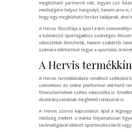
megbízható partnerré vált, legyen szó futá
minőségére helyez hangsúlyt, hanem arra is, h
hogy egy megbízható forrást találjanak, ahol
A Hervis filozófiája a sport iránti szenvedél
a különböző sportágakhoz szükséges felszere
választékát élvezhetik, hanem szakértői taná
számára elérhetővé tegye a sportolás örömét,
A Hervis termékkín
A Hervis termékkínálata rendkívül széleskör
üzletekben és online platformon elérhető te
fitnesztermékek széles választéka is. Emellett
divatirányzatoknak megfelelő ruházatok is.
A Hervis szoros kapcsolatot ápol a legnagy
minőség mellett a márka folyamatosan figyel
technológiával ellátott sporteszközökről vag