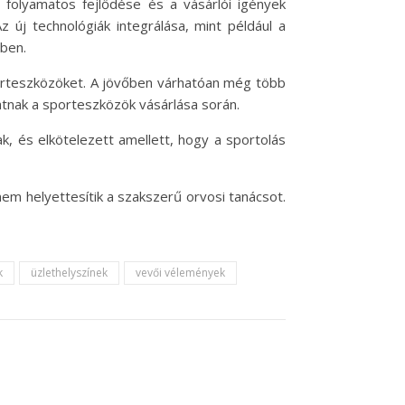
c folyamatos fejlődése és a vásárlói igények
 új technológiák integrálása, mint például a
ben.
porteszközöket. A jövőben várhatóan még több
atnak a sporteszközök vásárlása során.
, és elkötelezett amellett, hogy a sportolás
nem helyettesítik a szakszerű orvosi tanácsot.
k
üzlethelyszínek
vevői vélemények