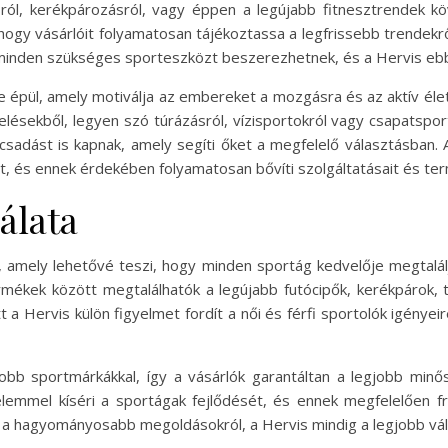
sról, kerékpározásról, vagy éppen a legújabb fitnesztrendek 
ogy vásárlóit folyamatosan tájékoztassa a legfrissebb trendekrő
 minden szükséges sporteszközt beszerezhetnek, és a Hervis ebb
yre épül, amely motiválja az embereket a mozgásra és az aktív éle
lésekből, legyen szó túrázásról, vízisportokról vagy csapatspor
csadást is kapnak, amely segíti őket a megfelelő választásban. 
 és ennek érdekében folyamatosan bővíti szolgáltatásait és ter
álata
ű, amely lehetővé teszi, hogy minden sportág kedvelője megtalál
rmékek között megtalálhatók a legújabb futócipők, kerékpárok, 
 a Hervis külön figyelmet fordít a női és férfi sportolók igényei
obb sportmárkákkal, így a vásárlók garantáltan a legjobb minő
emmel kíséri a sportágak fejlődését, és ennek megfelelően fri
y a hagyományosabb megoldásokról, a Hervis mindig a legjobb vál