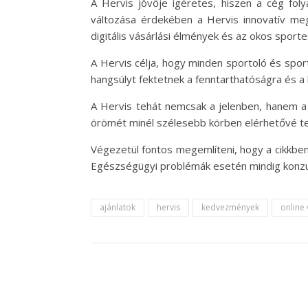
A Hervis jövője ígéretes, hiszen a cég foly
változása érdekében a Hervis innovatív mego
digitális vásárlási élmények és az okos spo
A Hervis célja, hogy minden sportoló és spo
hangsúlyt fektetnek a fenntarthatóságra és a
A Hervis tehát nemcsak a jelenben, hanem a 
örömét minél szélesebb körben elérhetővé t
Végezetül fontos megemlíteni, hogy a cikkben 
Egészségügyi problémák esetén mindig konzul
ajánlatok
hervis
kedvezmények
online 