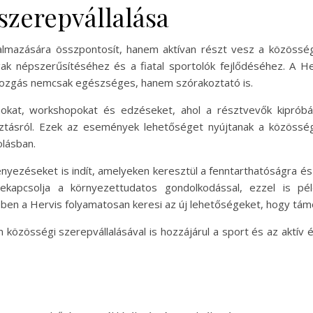
szerepvállalása
lmazására összpontosít, hanem aktívan részt vesz a közösség
ak népszerűsítéséhez és a fiatal sportolók fejlődéséhez. A H
 mozgás nemcsak egészséges, hanem szórakoztató is.
kat, workshopokat és edzéseket, ahol a résztvevők kipróbálh
ztásról. Ezek az események lehetőséget nyújtanak a közösség
lásban.
ezéseket is indít, amelyeken keresztül a fenntarthatóságra és 
ekapcsolja a környezettudatos gondolkodással, ezzel is pé
n a Hervis folyamatosan keresi az új lehetőségeket, hogy támo
közösségi szerepvállalásával is hozzájárul a sport és az aktív 