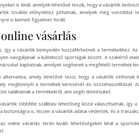
nyeket is kínál, amelyek lehetővé teszik, hogy a vásárlók kedvez
rlók további előnyökhöz juthatnak, amelyek még vonzóbbá tes
re is kiemelt figyelmet fordít.
 online vásárlás
, így a vásárlók könnyedén hozzáférhetnek a termékekhez. Az ü
yen navigáljanak a különböző sportágak között. A szakértő eladó
anácsokat kaphatnak, amelyek segítenek a megfelelő termékek kiv
 alternatíva, amely lehetővé teszi, hogy a vásárlók otthonuk
 amely megkönnyíti a termékek keresését és összehasonlítását. 
iót találhatnak a termékekről, ami segíti döntésüket.
sárlók többféle szállítási lehetőség közül választhatnak, így a
 a biztonságra is, hiszen a vásárlók adatai védettek, és a tranza
 az online vásárlás terén kiváló lehetőségeket kínál a sportol
t.