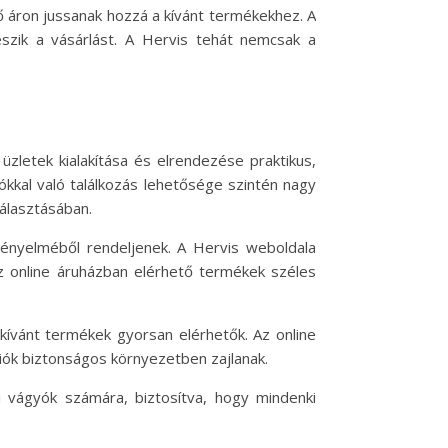
ő áron jussanak hozzá a kívánt termékekhez. A
zik a vásárlást. A Hervis tehát nemcsak a
zletek kialakítása és elrendezése praktikus,
kkal való találkozás lehetősége szintén nagy
álasztásában.
 kényelméből rendeljenek. A Hervis weboldala
Az online áruházban elérhető termékek széles
 kívánt termékek gyorsan elérhetők. Az online
kciók biztonságos környezetben zajlanak.
ni vágyók számára, biztosítva, hogy mindenki