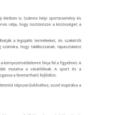
i életben is. Számos helyi sportesemény és
ervis célja, hogy ösztönözze a közösséget a
atják a legújabb termékeket, és szakértői
 számára, hogy találkozzanak, tapasztalatot
a környezetvédelemre hívja fel a figyelmet. A
ldát mutatva a vásárlóknak. A sport és a
gassa a fenntartható fejlődést.
életmód népszerűsítéséhez, ezzel inspirálva a