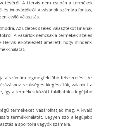
követéséről. A Hervis nem csupán a termékek
l és innovációkról. A vásárlók számára fontos,
en kiváló választás.
tmódra. Az üzletek széles választékot kínálnak
tokról. A vásárlók nemcsak a termékek széles
A Hervis elkötelezett amellett, hogy mindenki
mékkínálatát.
ja a számára legmegfelelőbb felszerelést. Az
túrázáshoz szükséges kiegészítők, valamint a
re, így a termékek között találhatók a legújabb
ségű termékeket vásárolhatják meg. A kiváló
ssíti termékkínálatát. Legyen szó a legújabb
asztás a sportolni vágyók számára.