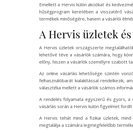
Emellett a Hervis külön akciókat és kedvezmé
hűségprogram keretében a visszatérő vásá
termékek minőségére, hanem a vásárlói élmény
A Hervis üzletek és
A Hervis üzletek országszerte megtalálhatók
lehetővé téve a vásárlók számára, hogy könn
előny, hiszen a vásárlók személyre szabott t
Az online vásárlás lehetősége szintén vonzó
felhasználóbarát kialakítással rendelkezik,
választéka mellett a vásárlók számos informác
A rendelés folyamata egyszerű és gyors, a vá
vásárlás során a Hervis külön figyelmet fordít
A Hervis tehát mind a fizikai üzletek, mind
megtalálja a számára legmegfelelőbb terméke