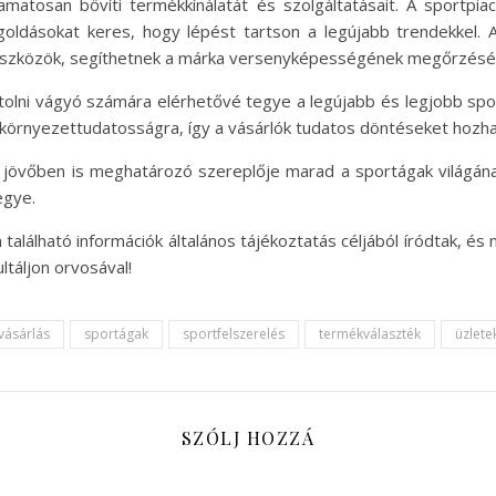
amatosan bővíti termékkínálatát és szolgáltatásait. A sportpia
ldásokat keres, hogy lépést tartson a legújabb trendekkel. Az
rteszközök, segíthetnek a márka versenyképességének megőrzésé
rtolni vágyó számára elérhetővé tegye a legújabb és legjobb s
 környezettudatosságra, így a vásárlók tudatos döntéseket hozh
jövőben is meghatározó szereplője marad a sportágak világának
egye.
található információk általános tájékoztatás céljából íródtak, és 
táljon orvosával!
vásárlás
sportágak
sportfelszerelés
termékválaszték
üzlete
SZÓLJ HOZZÁ