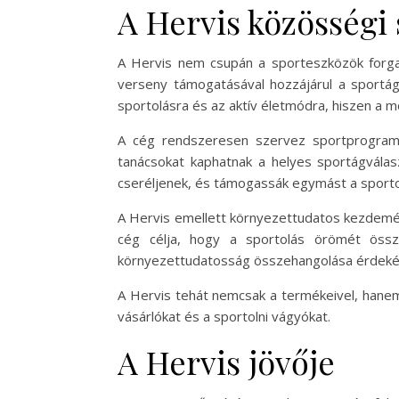
A Hervis közösségi 
A Hervis nem csupán a sporteszközök forga
verseny támogatásával hozzájárul a sportág
sportolásra és az aktív életmódra, hiszen a
A cég rendszeresen szervez sportprogramo
tanácsokat kaphatnak a helyes sportágválas
cseréljenek, és támogassák egymást a sporto
A Hervis emellett környezettudatos kezdemény
cég célja, hogy a sportolás örömét össz
környezettudatosság összehangolása érdekébe
A Hervis tehát nemcsak a termékeivel, hanem 
vásárlókat és a sportolni vágyókat.
A Hervis jövője