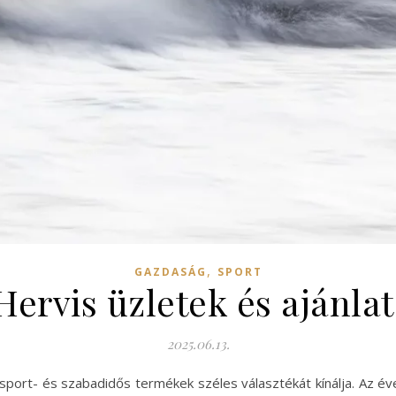
,
GAZDASÁG
SPORT
ervis üzletek és ajánlat
2025.06.13.
sport- és szabadidős termékek széles választékát kínálja. Az év