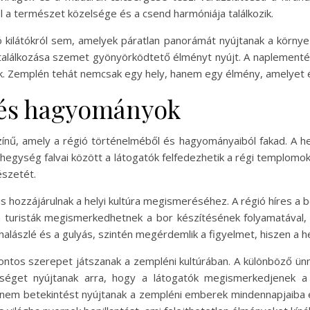
ol a természet közelsége és a csend harmóniája találkozik.
kilátókról sem, amelyek páratlan panorámát nyújtanak a körny
k találkozása szemet gyönyörködtető élményt nyújt. A naplement
nek. Zemplén tehát nemcsak egy hely, hanem egy élmény, amelyet 
 és hagyományok
ínű, amely a régió történelméből és hagyományaiból fakad. A h
i-hegység falvai között a látogatók felfedezhetik a régi templom
szetét.
is hozzájárulnak a helyi kultúra megismeréséhez. A régió híres a b
 a turisták megismerkedhetnek a bor készítésének folyamatával, 
 halászlé és a gulyás, szintén megérdemlik a figyelmet, hiszen a h
fontos szerepet játszanak a zempléni kultúrában. A különböző ü
séget nyújtanak arra, hogy a látogatók megismerkedjenek a 
em betekintést nyújtanak a zempléni emberek mindennapjaiba és