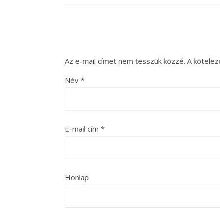
Az e-mail címet nem tesszük közzé.
A kötele
Név
*
E-mail cím
*
Honlap