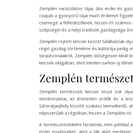
Zemplén varázslatos tájai, dús erdei és gaz
csupán a gyönyörű tájai miatt érdemel figyelm
csemege a felfedezőknek, hiszen itt számos ol
szépségei és a helyi tradíciók gazdagsága ötv
Zemplén rejtett kincsei között találhatóak o
régió gazdag történelme és kultúrája pedig mé
túraútvonalakról, Zemplén bőségesen kínál le
kincsek világában, ahol minden sarkon új élmé
Zemplén természet
Zemplén természeti kincsei közül sok olya
domborulatai, az érintetlen erdők és a kri
Sátoraljaújhely közötti szakasz kiemelkedő, 
népszerűek a régióban, hiszen a Zempléni-tó
A természetvédelmi területek, mint például a
erdei ösvényeket, ahol a fák alatt megbújó 