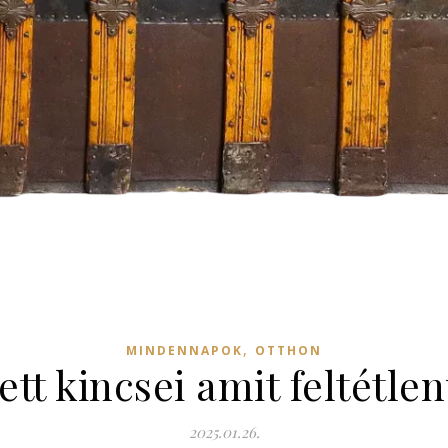
,
MINDENNAPOK
OTTHON
tt kincsei amit feltétlen
2025.01.26.