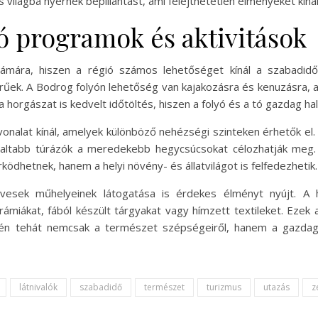
 világba nyernek bepillantást, ami felejthetetlen élményeket kíná
ó programok és aktivitások
számára, hiszen a régió számos lehetőséget kínál a szabadid
erűek. A Bodrog folyón lehetőség van kajakozásra és kenuzásra, 
 a horgászat is kedvelt időtöltés, hiszen a folyó és a tó gazdag h
alat kínál, amelyek különböző nehézségi szinteken érhetők el. 
altabb túrázók a meredekebb hegycsúcsokat célozhatják meg. 
dhetnek, hanem a helyi növény- és állatvilágot is felfedezhetik.
vesek műhelyeinek látogatása is érdekes élményt nyújt. A h
ámiákat, fából készült tárgyakat vagy hímzett textileket. Ezek
én tehát nemcsak a természet szépségeiről, hanem a gazdag p
látnivalók
szabadidő
természet
turizmus
utazás
z