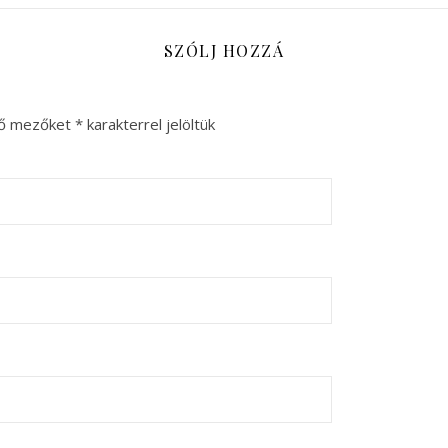
SZÓLJ HOZZÁ
ző mezőket
*
karakterrel jelöltük