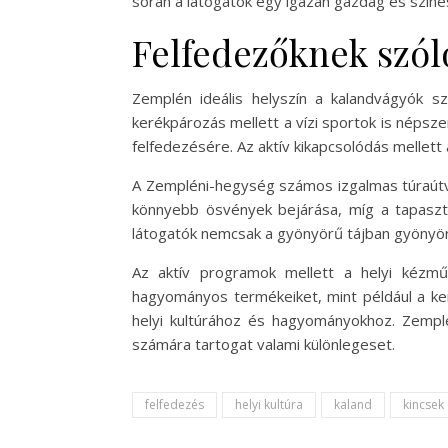
során a látogatók egy igazán gazdag és színes
Felfedezőknek szól
Zemplén ideális helyszín a kalandvágyók 
kerékpározás mellett a vízi sportok is népsz
felfedezésére. Az aktív kikapcsolódás mellett
A Zempléni-hegység számos izgalmas túraútvon
könnyebb ösvények bejárása, míg a tapaszt
látogatók nemcsak a gyönyörű tájban gyönyörkö
Az aktív programok mellett a helyi kézmű
hagyományos termékeiket, mint például a ker
helyi kultúrához és hagyományokhoz. Zempl
számára tartogat valami különlegeset.
felfedezés
helyi kultúra
kaland
kincsek