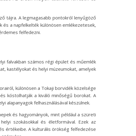
ező tájra. A legmagasabb pontokról lenyűgöző
ék és a napfelkelték különösen emlékezetesek,
érdemes felfedezni.
elyi falvakban számos régi épület és műemlék
okat, kastélyokat és helyi múzeumokat, amelyek
orairól, különösen a Tokaji borvidék közelsége
és kóstolhatják a kiváló minőségű borokat. A
elyi alapanyagok felhasználásával készülnek.
nnepek és hagyományok, mint például a szüreti
helyi szokásokkal és életformával. Ezek az
 értékeibe. A kulturális örökség felfedezése