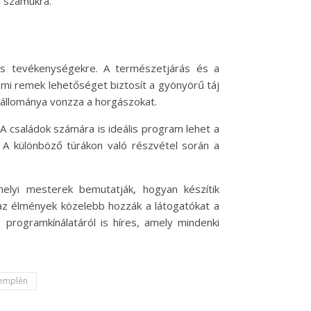
l számukra.
ős tevékenységekre. A természetjárás és a
ami remek lehetőséget biztosít a gyönyörű táj
alállománya vonzza a horgászokat.
A családok számára is ideális program lehet a
A különböző túrákon való részvétel során a
elyi mesterek bemutatják, hogyan készítik
 az élmények közelebb hozzák a látogatókat a
rogramkínálatáról is híres, amely mindenki
emplén