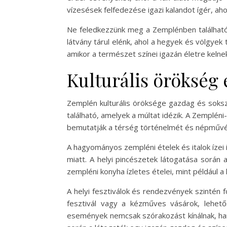
vízesések felfedezése igazi kalandot ígér, ah
Ne feledkezzünk meg a Zemplénben található 
látvány tárul elénk, ahol a hegyek és völgye
amikor a természet színei igazán életre kel
Kulturális örökség
Zemplén kulturális öröksége gazdag és soksz
található, amelyek a múltat idézik. A Zemplén
bemutatják a térség történelmét és népművé
A hagyományos zempléni ételek és italok ízei 
miatt. A helyi pincészetek látogatása során
zempléni konyha ízletes ételei, mint például a
A helyi fesztiválok és rendezvények szintén 
fesztivál vagy a kézműves vásárok, lehető
események nemcsak szórakozást kínálnak, han