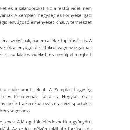
ket és a kalandorokat. Ez a festői vidék nem
e várnak. A Zempléni-hegység és környéke igazi
 mégis lenyűgöző élményeket kínál. A természet
e szolgálnak, hanem a lélek táplálására is. A
akról, a lenyűgöző kilátókról vagy az izgalmas
 a csodálatos vidéket, és merülj el a rejtett
zi paradicsomot jelent. A Zempléni-hegység
k híres túraútvonalai között a Hegyköz és a
s mellett a kerékpározás és a vízi sportok is
vékenységekhez.
ejtenek. A látogatók felfedezhetik a gyönyörű
ulást. Az erdők mélyén található források és