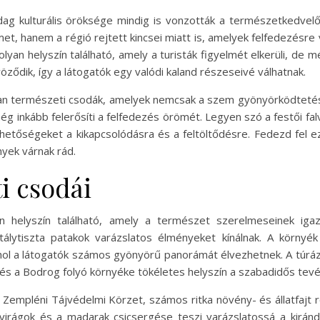
dag kulturális öröksége mindig is vonzották a természetkedvelő
et, hanem a régió rejtett kincsei miatt is, amelyek felfedezésr
yan helyszín található, amely a turisták figyelmét elkerüli, de
öződik, így a látogatók egy valódi kaland részeseivé válhatnak.
lyan természeti csodák, amelyek nemcsak a szem gyönyörködtetésér
g inkább felerősíti a felfedezés örömét. Legyen szó a festői falv
hetőségeket a kikapcsolódásra és a feltöltődésre. Fedezd fel ezt
nyek várnak rád.
i csodái
n helyszín található, amely a természet szerelmeseinek iga
stálytiszta patakok varázslatos élményeket kínálnak. A környé
ahol a látogatók számos gyönyörű panorámát élvezhetnek. A túrázá
 és a Bodrog folyó környéke tökéletes helyszín a szabadidős te
 Zempléni Tájvédelmi Körzet, számos ritka növény- és állatfajt r
virágok és a madarak csicsergése teszi varázslatossá a kiránd