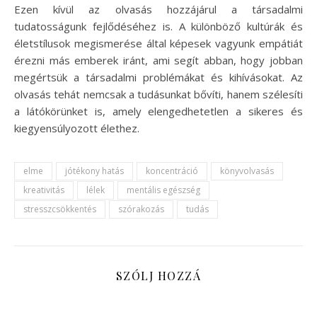
Ezen kívül az olvasás hozzájárul a társadalmi
tudatosságunk fejlődéséhez is. A különböző kultúrák és
életstílusok megismerése által képesek vagyunk empátiát
érezni más emberek iránt, ami segít abban, hogy jobban
megértsük a társadalmi problémákat és kihívásokat. Az
olvasás tehát nemcsak a tudásunkat bővíti, hanem szélesíti
a látókörünket is, amely elengedhetetlen a sikeres és
kiegyensúlyozott élethez.
elme
jótékony hatás
koncentráció
könyvolvasás
kreativitás
lélek
mentális egészség
stresszcsökkentés
szórakozás
tudás
SZÓLJ HOZZÁ