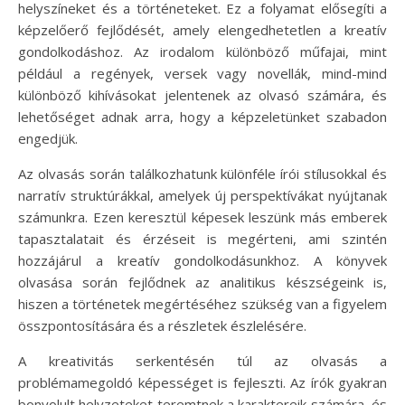
helyszíneket és a történeteket. Ez a folyamat elősegíti a
képzelőerő fejlődését, amely elengedhetetlen a kreatív
gondolkodáshoz. Az irodalom különböző műfajai, mint
például a regények, versek vagy novellák, mind-mind
különböző kihívásokat jelentenek az olvasó számára, és
lehetőséget adnak arra, hogy a képzeletünket szabadon
engedjük.
Az olvasás során találkozhatunk különféle írói stílusokkal és
narratív struktúrákkal, amelyek új perspektívákat nyújtanak
számunkra. Ezen keresztül képesek leszünk más emberek
tapasztalatait és érzéseit is megérteni, ami szintén
hozzájárul a kreatív gondolkodásunkhoz. A könyvek
olvasása során fejlődnek az analitikus készségeink is,
hiszen a történetek megértéséhez szükség van a figyelem
összpontosítására és a részletek észlelésére.
A kreativitás serkentésén túl az olvasás a
problémamegoldó képességet is fejleszti. Az írók gyakran
bonyolult helyzeteket teremtnek a karaktereik számára, és