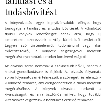
tanulást és a
tudásbővítést
A könyvolvasás egyik legnyilvánvalóbb előnye, hogy
támogatja a tanulást és a tudás bővítését. A különböző
típusú könyvek lehetőséget adnak arra, hogy új
ismereteket szerezzünk a világ különböző területeiről.
Legyen szó történelemről, tudományról vagy akár
művészetekről, a könyvek segítségével mélyebb
megértést nyerhetünk a minket körülvevő világról.
Az olvasás során nemcsak a szókincsünk bővül, hanem a
kritikai gondolkodásunk is fejlődik. Az olvasás folyamata
során folyamatosan értelmezzük a szöveget, és elemzünk
különböző témákat, ami elengedhetetlen a tudás mélyebb
megértéséhez. A könyvek olvasása serkenti a
kíváncsiságot, és arra ösztönöz minket, hogy további
kutatásokat végezzünk a bennünket érdeklő témákban.