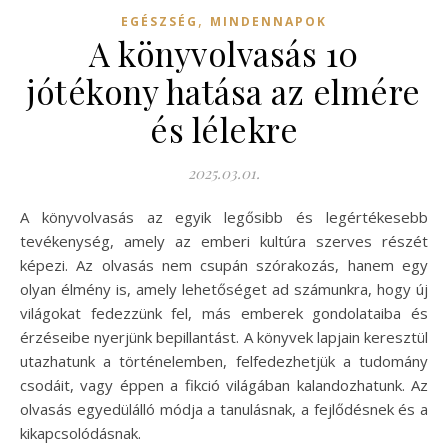
,
EGÉSZSÉG
MINDENNAPOK
A könyvolvasás 10
jótékony hatása az elmére
és lélekre
2025.03.01.
A könyvolvasás az egyik legősibb és legértékesebb
tevékenység, amely az emberi kultúra szerves részét
képezi. Az olvasás nem csupán szórakozás, hanem egy
olyan élmény is, amely lehetőséget ad számunkra, hogy új
világokat fedezzünk fel, más emberek gondolataiba és
érzéseibe nyerjünk bepillantást. A könyvek lapjain keresztül
utazhatunk a történelemben, felfedezhetjük a tudomány
csodáit, vagy éppen a fikció világában kalandozhatunk. Az
olvasás egyedülálló módja a tanulásnak, a fejlődésnek és a
kikapcsolódásnak.