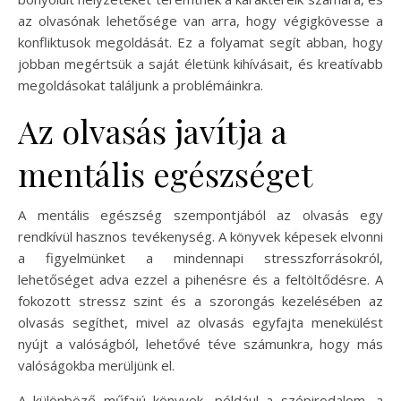
az olvasónak lehetősége van arra, hogy végigkövesse a
konfliktusok megoldását. Ez a folyamat segít abban, hogy
jobban megértsük a saját életünk kihívásait, és kreatívabb
megoldásokat találjunk a problémáinkra.
Az olvasás javítja a
mentális egészséget
A mentális egészség szempontjából az olvasás egy
rendkívül hasznos tevékenység. A könyvek képesek elvonni
a figyelmünket a mindennapi stresszforrásokról,
lehetőséget adva ezzel a pihenésre és a feltöltődésre. A
fokozott stressz szint és a szorongás kezelésében az
olvasás segíthet, mivel az olvasás egyfajta menekülést
nyújt a valóságból, lehetővé téve számunkra, hogy más
valóságokba merüljünk el.
A különböző műfajú könyvek, például a szépirodalom, a