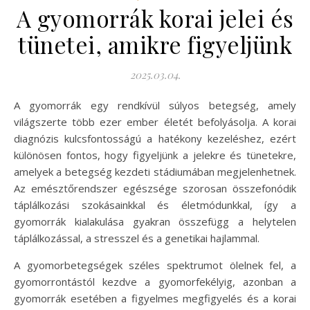
A gyomorrák korai jelei és
tünetei, amikre figyeljünk
2025.03.04.
A gyomorrák egy rendkívül súlyos betegség, amely
világszerte több ezer ember életét befolyásolja. A korai
diagnózis kulcsfontosságú a hatékony kezeléshez, ezért
különösen fontos, hogy figyeljünk a jelekre és tünetekre,
amelyek a betegség kezdeti stádiumában megjelenhetnek.
Az emésztőrendszer egészsége szorosan összefonódik
táplálkozási szokásainkkal és életmódunkkal, így a
gyomorrák kialakulása gyakran összefügg a helytelen
táplálkozással, a stresszel és a genetikai hajlammal.
A gyomorbetegségek széles spektrumot ölelnek fel, a
gyomorrontástól kezdve a gyomorfekélyig, azonban a
gyomorrák esetében a figyelmes megfigyelés és a korai