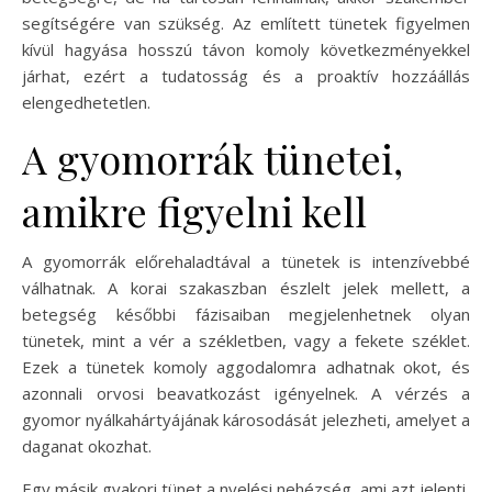
segítségére van szükség. Az említett tünetek figyelmen
kívül hagyása hosszú távon komoly következményekkel
járhat, ezért a tudatosság és a proaktív hozzáállás
elengedhetetlen.
A gyomorrák tünetei,
amikre figyelni kell
A gyomorrák előrehaladtával a tünetek is intenzívebbé
válhatnak. A korai szakaszban észlelt jelek mellett, a
betegség későbbi fázisaiban megjelenhetnek olyan
tünetek, mint a vér a székletben, vagy a fekete széklet.
Ezek a tünetek komoly aggodalomra adhatnak okot, és
azonnali orvosi beavatkozást igényelnek. A vérzés a
gyomor nyálkahártyájának károsodását jelezheti, amelyet a
daganat okozhat.
Egy másik gyakori tünet a nyelési nehézség, ami azt jelenti,