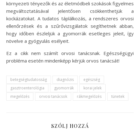
környezeti tényezők és az életmódbeli szokások figyelmes
megváltoztatásával jelentősen csökkenthetjük a
kockázatokat. A tudatos táplálkozás, a rendszeres orvosi
ellenőrzések és a szűrővizsgálatok segíthetnek abban,
hogy időben észleljük a gyomorrák esetleges jeleit, így
növelve a gyógyulás esélyeit.
Ez a cikk nem számít orvosi tanácsnak. Egészségügyi
probléma esetén mindenképp kérjük orvos tanácsát!
betegségtudatosság
diagnózis
egészség
gasztroenterológia
gyomorrák
korai jelek
megelőzés
orvosi tanácsok
rákmegelőzés
tünetek
SZÓLJ HOZZÁ