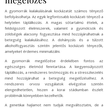
A gyomorrák kialakulásának kockázatát számos tényező
befolyásolhatja. Az egyik legfontosabb kockázati tényező a
helytelen táplálkozás. A magas sótartalmú ételek, a
feldolgozott élelmiszerek, valamint a gyümölcsök és
zöldségek alacsony fogyasztása mind hozzájárulhatnak a
betegség kialakulásához. A dohányzás és a túlzott
alkoholfogyasztás szintén jelentős kockázati tényezők,
amelyeket érdemes minimalizálni.
A gyomorrák megelőzése érdekében fontos az
egészséges életmód fenntartása. A kiegyensúlyozott
táplálkozás, a rendszeres testmozgás és a stresszkezelés
mind hozzájárulhat a betegség megelőzéséhez. A
rendszeres orvosi vizsgálatok elvégzése szintén
elengedhetetlen, hiszen a korai stádiumban észlelt
problémák könnyebben kezelhetők.
A genetikai hajlamot nem tudjuk megváltoztatni, de a