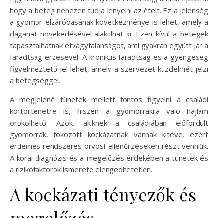
hogy a beteg nehezen tudja lenyelni az ételt. Ez a jelenség
a gyomor elzáródásának következménye is lehet, amely a
daganat növekedésével alakulhat ki. Ezen kívül a betegek
tapasztalhatnak étvágytalanságot, ami gyakran együtt jár a
fáradtság érzésével. A krónikus fáradtság és a gyengeség
figyelmeztető jel lehet, amely a szervezet küzdelmét jelzi
a betegséggel.
A megjelenő tünetek mellett fontos figyelni a családi
kórtörténetre is, hiszen a gyomorrákra való hajlam
örökölhető. Azok, akiknek a családjában előfordult
gyomorrák, fokozott kockázatnak vannak kitéve, ezért
érdemes rendszeres orvosi ellenőrzéseken részt venniük.
A korai diagnózis és a megelőzés érdekében a tünetek és
a rizikófaktorok ismerete elengedhetetlen.
A kockázati tényezők és
megelőzés