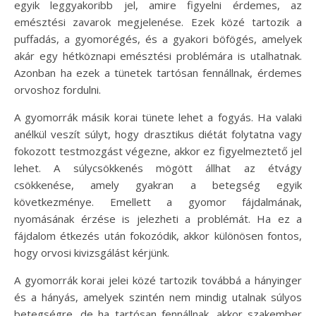
egyik leggyakoribb jel, amire figyelni érdemes, az
emésztési zavarok megjelenése. Ezek közé tartozik a
puffadás, a gyomorégés, és a gyakori böfögés, amelyek
akár egy hétköznapi emésztési problémára is utalhatnak.
Azonban ha ezek a tünetek tartósan fennállnak, érdemes
orvoshoz fordulni.
A gyomorrák másik korai tünete lehet a fogyás. Ha valaki
anélkül veszít súlyt, hogy drasztikus diétát folytatna vagy
fokozott testmozgást végezne, akkor ez figyelmeztető jel
lehet. A súlycsökkenés mögött állhat az étvágy
csökkenése, amely gyakran a betegség egyik
következménye. Emellett a gyomor fájdalmának,
nyomásának érzése is jelezheti a problémát. Ha ez a
fájdalom étkezés után fokozódik, akkor különösen fontos,
hogy orvosi kivizsgálást kérjünk.
A gyomorrák korai jelei közé tartozik továbbá a hányinger
és a hányás, amelyek szintén nem mindig utalnak súlyos
betegségre, de ha tartósan fennállnak, akkor szakember