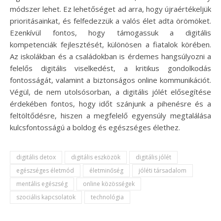
módszer lehet. Ez lehetőséget ad arra, hogy újraértékeljük
prioritásainkat, és felfedezzük a valós élet adta örömöket.
Ezenkívül fontos, hogy támogassuk a digitális
kompetenciák fejlesztését, különösen a fiatalok körében.
Az iskolákban és a családokban is érdemes hangsúlyozni a
felelős digitális viselkedést, a kritikus gondolkodás
fontosságát, valamint a biztonságos online kommunikációt.
Végül, de nem utolsósorban, a digitális jólét elősegítése
érdekében fontos, hogy időt szánjunk a pihenésre és a
feltöltődésre, hiszen a megfelelő egyensúly megtalálása
kulcsfontosságú a boldog és egészséges élethez.
digitális detox
digitális eszközök
digitális jólét
egészséges életmód
életminőség
jóléti társadalom
mentális egészség
online közösségek
szociális kapcsolatok
technológia