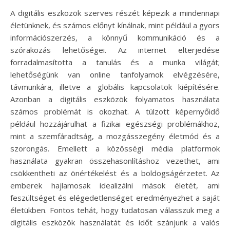
A digitális eszközök szerves részét képezik a mindennapi
életünknek, és számos előnyt kínálnak, mint például a gyors
információszerzés, a könnyű kommunikáció és a
szórakozás lehetőségei. Az internet elterjedése
forradalmasította a tanulás és a munka világát;
lehetőségünk van online tanfolyamok elvégzésére,
távmunkára, illetve a globális kapcsolatok kiépítésére.
Azonban a digitális eszközök folyamatos használata
számos problémát is okozhat. A túlzott képernyőidő
például hozzájárulhat a fizikai egészségi problémákhoz,
mint a szemfáradtság, a mozgásszegény életmód és a
szorongás. Emellett a közösségi média platformok
használata gyakran összehasonlításhoz vezethet, ami
csökkentheti az önértékelést és a boldogságérzetet. Az
emberek hajlamosak idealizálni mások életét, ami
feszültséget és elégedetlenséget eredményezhet a saját
életükben. Fontos tehát, hogy tudatosan válasszuk meg a
digitális eszközök használatát és időt szánjunk a valós