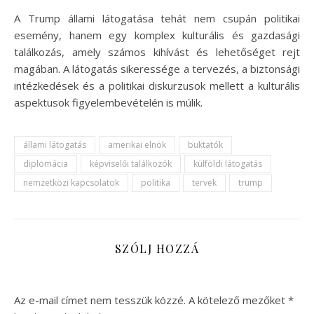
A Trump állami látogatása tehát nem csupán politikai
esemény, hanem egy komplex kulturális és gazdasági
találkozás, amely számos kihívást és lehetőséget rejt
magában. A látogatás sikeressége a tervezés, a biztonsági
intézkedések és a politikai diskurzusok mellett a kulturális
aspektusok figyelembevételén is múlik.
állami látogatás
amerikai elnök
buktatók
diplomácia
képviselői találkozók
külföldi látogatás
nemzetközi kapcsolatok
politika
tervek
trump
SZÓLJ HOZZÁ
Az e-mail címet nem tesszük közzé.
A kötelező mezőket
*