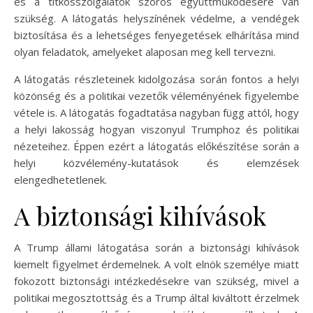
és a titkosszolgálatok szoros együttműködésére van
szükség. A látogatás helyszínének védelme, a vendégek
biztosítása és a lehetséges fenyegetések elhárítása mind
olyan feladatok, amelyeket alaposan meg kell tervezni.
A látogatás részleteinek kidolgozása során fontos a helyi
közönség és a politikai vezetők véleményének figyelembe
vétele is. A látogatás fogadtatása nagyban függ attól, hogy
a helyi lakosság hogyan viszonyul Trumphoz és politikai
nézeteihez. Éppen ezért a látogatás előkészítése során a
helyi közvélemény-kutatások és elemzések
elengedhetetlenek.
A biztonsági kihívások
A Trump állami látogatása során a biztonsági kihívások
kiemelt figyelmet érdemelnek. A volt elnök személye miatt
fokozott biztonsági intézkedésekre van szükség, mivel a
politikai megosztottság és a Trump által kiváltott érzelmek