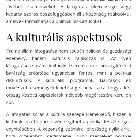
jövőbeli eseményeket. A látogatás sikeressége vagy
kudarca szoros összefüggésben áll a közönség reakcióival,
amelyek formálhatják a politikai diskurzusokat.
A kulturális aspektusok
Trump állami látogatása nem csupán politikai és gazdasági
esemény, hanem kulturális találkozás is. Az ilyen
látogatások során a kulturális csere és a két ország közötti
barátság erősítése ugyanolyan fontos, mint a politikai
diskurzusok. A kulturális programok, kiállítások és
művészeti események lehetőséget adnak arra, hogy a két
ország közötti kapcsolatok mélyebb megértésére kerüljön
sor.
A látogatás során a kultúra szerepe kiemelkedő, hiszen a
kultúrák közötti párbeszéd segíthet a politikai feszültségek
enyhítésében. A közönség számára lehetőség nyílik arra,
hogy közelebbről megismerje Trump személyét, politikai