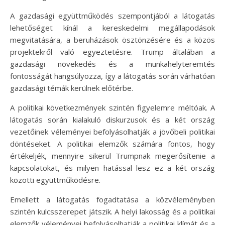
A gazdasági együttműködés szempontjából a látogatás
lehetőséget kínál a kereskedelmi megállapodások
megvitatására, a beruházások ösztönzésére és a közös
projektekről való egyeztetésre. Trump általában a
gazdasági növekedés és a munkahelyteremtés
fontosságát hangsúlyozza, így a látogatás során várhatóan
gazdasági témák kerülnek előtérbe.
A politikai következmények szintén figyelemre méltóak. A
látogatás során kialakuló diskurzusok és a két ország
vezetőinek véleményei befolyásolhatják a jövőbeli politikai
döntéseket. A politikai elemzők számára fontos, hogy
értékeljék, mennyire sikerül Trumpnak megerősítenie a
kapcsolatokat, és milyen hatással lesz ez a két ország
közötti együttműködésre.
Emellett a látogatás fogadtatása a közvéleményben
szintén kulcsszerepet játszik. A helyi lakosság és a politikai
elemzők véleményei befolyásolhatják a politikai klímát és a