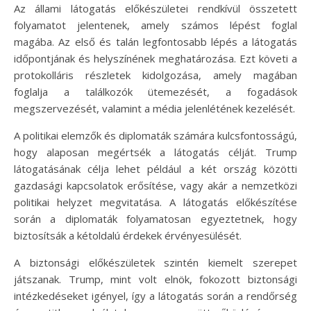
Az állami látogatás előkészületei rendkívül összetett
folyamatot jelentenek, amely számos lépést foglal
magába. Az első és talán legfontosabb lépés a látogatás
időpontjának és helyszínének meghatározása. Ezt követi a
protokolláris részletek kidolgozása, amely magában
foglalja a találkozók ütemezését, a fogadások
megszervezését, valamint a média jelenlétének kezelését.
A politikai elemzők és diplomaták számára kulcsfontosságú,
hogy alaposan megértsék a látogatás célját. Trump
látogatásának célja lehet például a két ország közötti
gazdasági kapcsolatok erősítése, vagy akár a nemzetközi
politikai helyzet megvitatása. A látogatás előkészítése
során a diplomaták folyamatosan egyeztetnek, hogy
biztosítsák a kétoldalú érdekek érvényesülését.
A biztonsági előkészületek szintén kiemelt szerepet
játszanak. Trump, mint volt elnök, fokozott biztonsági
intézkedéseket igényel, így a látogatás során a rendőrség