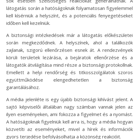
sok esetben szélsőséges reakciókat generálhatnak. A
látogatás során a hatóságoknak folyamatosan figyelemmel
kell kísérniük a helyszínt, és a potenciális fenyegetéseket
időben kell kezelniük.
A biztonsági intézkedések már a látogatás előkészületei
során megkezdődnek. A helyszínek, ahol a találkozók
zajlanak, szigorú ellenőrzésen esnek át. A rendezvények
körüli területek lezárása, a bejáratok ellenőrzése és a
látogatók átvilágítása mind része a biztonsági protokollnak.
Emellett a helyi rendőrség és titkosszolgálatok szoros
együttműködése elengedhetetlen a biztonság
garantálásához.
A média jelenléte is egy újabb biztonsági kihívást jelent. A
sajtó képviselői általában nagy számban vannak jelen az
ilyen eseményeken, ami fokozza a figyelmet és a nyomást.
A hatóságoknak figyelniük kell arra is, hogy a média hogyan
közvetíti az eseményeket, mivel a hírek és információk
gyors terjedése befolyásolhatja a közönség reakcióit.