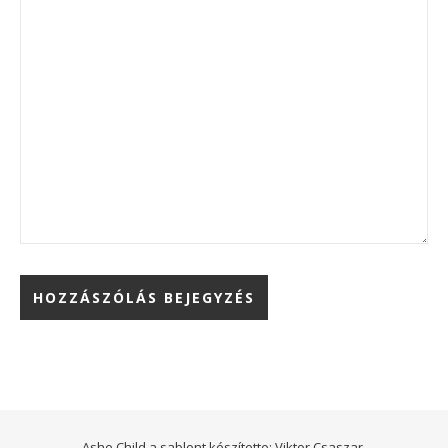
Ashe Child a sablont készítette:
Viktor Csaszar.