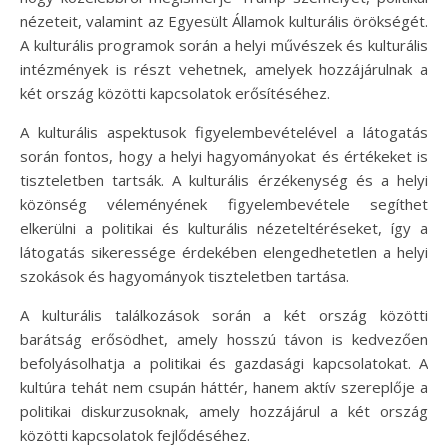
nézeteit, valamint az Egyesült Államok kulturális örökségét.
A kulturális programok során a helyi művészek és kulturális
intézmények is részt vehetnek, amelyek hozzájárulnak a
két ország közötti kapcsolatok erősítéséhez.
A kulturális aspektusok figyelembevételével a látogatás
során fontos, hogy a helyi hagyományokat és értékeket is
tiszteletben tartsák. A kulturális érzékenység és a helyi
közönség véleményének figyelembevétele segíthet
elkerülni a politikai és kulturális nézeteltéréseket, így a
látogatás sikeressége érdekében elengedhetetlen a helyi
szokások és hagyományok tiszteletben tartása.
A kulturális találkozások során a két ország közötti
barátság erősödhet, amely hosszú távon is kedvezően
befolyásolhatja a politikai és gazdasági kapcsolatokat. A
kultúra tehát nem csupán háttér, hanem aktív szereplője a
politikai diskurzusoknak, amely hozzájárul a két ország
közötti kapcsolatok fejlődéséhez.