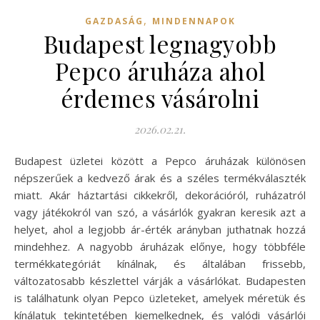
,
GAZDASÁG
MINDENNAPOK
Budapest legnagyobb
Pepco áruháza ahol
érdemes vásárolni
2026.02.21.
Budapest üzletei között a Pepco áruházak különösen
népszerűek a kedvező árak és a széles termékválaszték
miatt. Akár háztartási cikkekről, dekorációról, ruházatról
vagy játékokról van szó, a vásárlók gyakran keresik azt a
helyet, ahol a legjobb ár-érték arányban juthatnak hozzá
mindehhez. A nagyobb áruházak előnye, hogy többféle
termékkategóriát kínálnak, és általában frissebb,
változatosabb készlettel várják a vásárlókat. Budapesten
is találhatunk olyan Pepco üzleteket, amelyek méretük és
kínálatuk tekintetében kiemelkednek, és valódi vásárlói