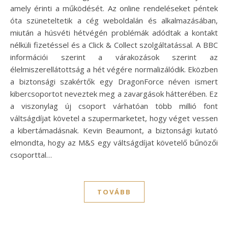
amely érinti a működését. Az online rendeléseket péntek
óta szüneteltetik a cég weboldalán és alkalmazásában,
miután a húsvéti hétvégén problémák adódtak a kontakt
nélküli fizetéssel és a Click & Collect szolgáltatással. A BBC
információi szerint a várakozások szerint az
élelmiszerellátottság a hét végére normalizálódik. Eközben
a biztonsági szakértők egy DragonForce néven ismert
kibercsoportot neveztek meg a zavargások hátterében. Ez
a viszonylag új csoport várhatóan több millió font
váltságdíjat követel a szupermarketet, hogy véget vessen
a kibertámadásnak. Kevin Beaumont, a biztonsági kutató
elmondta, hogy az M&S egy váltságdíjat követelő bűnözői
csoporttal…
TOVÁBB