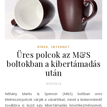
,
HÍREK
INTERNET
Üres polcok az M&S
boltokban a kibertámadás
után
2025.05.12.
Néhány Marks & Spencer (M&S) boltban üres
élelmiszerpolcok várják a vásárlókat, mivel a kiskereskedő
továbbra is küzd egy kibertámadás következményeivel,