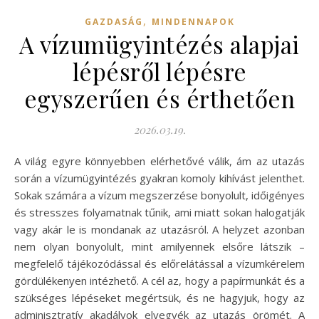
,
GAZDASÁG
MINDENNAPOK
A vízumügyintézés alapjai
lépésről lépésre
egyszerűen és érthetően
2026.03.19.
A világ egyre könnyebben elérhetővé válik, ám az utazás
során a vízumügyintézés gyakran komoly kihívást jelenthet.
Sokak számára a vízum megszerzése bonyolult, időigényes
és stresszes folyamatnak tűnik, ami miatt sokan halogatják
vagy akár le is mondanak az utazásról. A helyzet azonban
nem olyan bonyolult, mint amilyennek elsőre látszik –
megfelelő tájékozódással és előrelátással a vízumkérelem
gördülékenyen intézhető. A cél az, hogy a papírmunkát és a
szükséges lépéseket megértsük, és ne hagyjuk, hogy az
adminisztratív akadályok elvegyék az utazás örömét. A