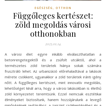
,
EGÉSZSÉG
OTTHON
Függőleges kertészet:
zöld megoldás városi
otthonokban
2025.01.14.
A városi élet egyre inkább elválaszthatatlan a
betonrengetegektől és a zsúfolt utcáktól, ahol a
természetes zöld területek hiánya sokak számára
frusztráló lehet. Az urbanizáció előrehaladtával a lakások
mérete csökkent, ugyanakkor a zöld területek iránti igény
nőtt. A függőleges kertészet, mint innovatív megoldás,
lehetőséget kínál arra, hogy a városi lakásokban is élethű
zöld környezetet teremtsünk. Ezzel nemcsak esztétikai
élményeket biztosítunk, hanem hozzájárulunk a levegő
minőségének javításához, a zajszint csökkentéséhez és a