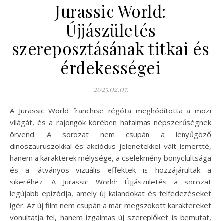
Jurassic World:
Újjászületés
szereposztásának titkai és
érdekességei
2025.02.07.
A Jurassic World franchise régóta meghódította a mozi
világát, és a rajongók körében hatalmas népszerűségnek
örvend. A sorozat nem csupán a lenyűgöző
dinoszauruszokkal és akciódús jelenetekkel vált ismertté,
hanem a karakterek mélysége, a cselekmény bonyolultsága
és a látványos vizuális effektek is hozzájárultak a
sikeréhez. A Jurassic World: Újjászületés a sorozat
legújabb epizódja, amely új kalandokat és felfedezéseket
ígér. Az új film nem csupán a már megszokott karaktereket
vonultatja fel, hanem izgalmas új szereplőket is bemutat,