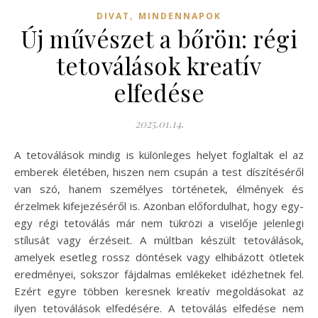
,
DIVAT
MINDENNAPOK
Új művészet a bőrön: régi
tetoválások kreatív
elfedése
2025.01.14.
A tetoválások mindig is különleges helyet foglaltak el az
emberek életében, hiszen nem csupán a test díszítéséről
van szó, hanem személyes történetek, élmények és
érzelmek kifejezéséről is. Azonban előfordulhat, hogy egy-
egy régi tetoválás már nem tükrözi a viselője jelenlegi
stílusát vagy érzéseit. A múltban készült tetoválások,
amelyek esetleg rossz döntések vagy elhibázott ötletek
eredményei, sokszor fájdalmas emlékeket idézhetnek fel.
Ezért egyre többen keresnek kreatív megoldásokat az
ilyen tetoválások elfedésére. A tetoválás elfedése nem