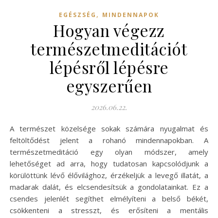
,
EGÉSZSÉG
MINDENNAPOK
Hogyan végezz
természetmeditációt
lépésről lépésre
egyszerűen
2026.06.22.
A természet közelsége sokak számára nyugalmat és
feltöltődést jelent a rohanó mindennapokban. A
természetmeditáció egy olyan módszer, amely
lehetőséget ad arra, hogy tudatosan kapcsolódjunk a
körülöttünk lévő élővilághoz, érzékeljük a levegő illatát, a
madarak dalát, és elcsendesítsük a gondolatainkat. Ez a
csendes jelenlét segíthet elmélyíteni a belső békét,
csökkenteni a stresszt, és erősíteni a mentális