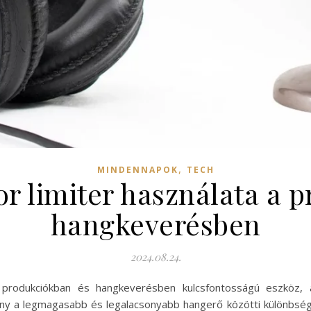
,
MINDENNAPOK
TECH
 limiter használata a p
hangkeverésben
2024.08.24.
 produkciókban és hangkeverésben kulcsfontosságú eszköz, 
ány a legmagasabb és legalacsonyabb hangerő közötti különbsége