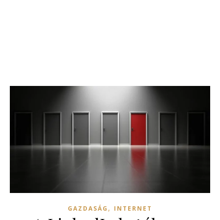
,
GAZDASÁG
INTERNET