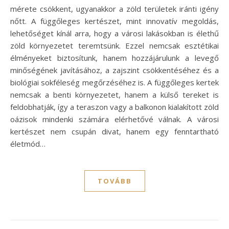
mérete csökkent, ugyanakkor a zöld területek iránti igény
nőtt. A függőleges kertészet, mint innovatív megoldás,
lehetőséget kínál arra, hogy a városi lakásokban is élethű
zöld környezetet teremtsünk. Ezzel nemcsak esztétikai
élményeket biztosítunk, hanem hozzájárulunk a levegő
minőségének javításához, a zajszint csökkentéséhez és a
biológiai sokféleség megőrzéséhez is. A függőleges kertek
nemcsak a benti környezetet, hanem a külső tereket is
feldobhatják, így a teraszon vagy a balkonon kialakított zöld
oázisok mindenki számára elérhetővé válnak. A városi
kertészet nem csupán divat, hanem egy fenntartható
életmód…
TOVÁBB