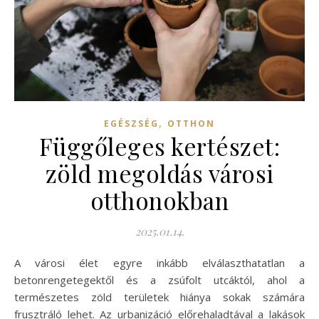
,
EGÉSZSÉG
OTTHON
Függőleges kertészet:
zöld megoldás városi
otthonokban
2025.01.14.
A városi élet egyre inkább elválaszthatatlan a
betonrengetegektől és a zsúfolt utcáktól, ahol a
természetes zöld területek hiánya sokak számára
frusztráló lehet. Az urbanizáció előrehaladtával a lakások