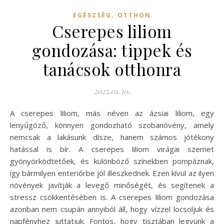
,
EGÉSZSÉG
OTTHON
Cserepes liliom
gondozása: tippek és
tanácsok otthonra
2025.01.30.
A cserepes liliom, más néven az ázsiai liliom, egy
lenyűgöző, könnyen gondozható szobanövény, amely
nemcsak a lakásunk dísze, hanem számos jótékony
hatással is bír. A cserepes liliom virágai szemet
gyönyörködtetőek, és különböző színekben pompáznak,
így bármilyen enteriőrbe jól illeszkednek. Ezen kívül az ilyen
növények javítják a levegő minőségét, és segítenek a
stressz csökkentésében is. A cserepes liliom gondozása
azonban nem csupán annyiból áll, hogy vízzel locsoljuk és
napfényhez juttatjuk. Fontos, hogy tisztában legyünk a