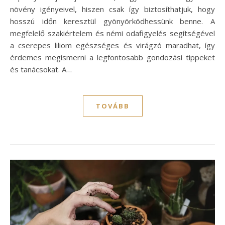
növény igényeivel, hiszen csak így biztosíthatjuk, hogy
hosszú időn keresztül gyönyörködhessünk benne. A
megfelelő szakiértelem és némi odafigyelés segítségével
a cserepes liliom egészséges és virágzó maradhat, így
érdemes megismerni a legfontosabb gondozási tippeket
és tanácsokat. A…
TOVÁBB