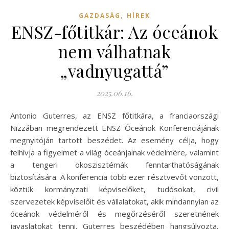
,
GAZDASÁG
HÍREK
ENSZ-főtitkár: Az óceánok
nem válhatnak
„vadnyugattá”
2025.06.16.
Antonio Guterres, az ENSZ főtitkára, a franciaországi
Nizzában megrendezett ENSZ Óceánok Konferenciájának
megnyitóján tartott beszédet. Az esemény célja, hogy
felhívja a figyelmet a világ óceánjainak védelmére, valamint
a tengeri ökoszisztémák fenntarthatóságának
biztosítására. A konferencia több ezer résztvevőt vonzott,
köztük kormányzati képviselőket, tudósokat, civil
szervezetek képviselőit és vállalatokat, akik mindannyian az
óceánok védelméről és megőrzéséről szeretnének
javaslatokat tenni. Guterres beszédében hangsúlyozta,