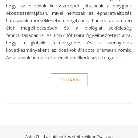
hogy az óceánok kulcsszerepet játszanak a bolygónk
ökoszisztémájában, mivel nemcsak az éghajlatváltozás
hatásainak mérséklésében segítenek, hanem az emberi
élet megélhetésében és a biológiai sokféleség
fenntartásában is. Az ENSZ főtitkára figyelmeztetett arra,
hogy a globális felmelegedés és a szennyezés
következményeként az óceánok állapota drámaian romlik.
Az óceánok hőmérsékletének emelkedése, a tengeri…
TOVÁBB
Ashe Child a sablont készítette:
Viktor Csaszar.