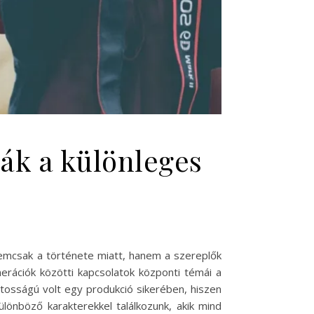
ják a különleges
nemcsak a története miatt, hanem a szereplők
nerációk közötti kapcsolatok központi témái a
ntosságú volt egy produkció sikerében, hiszen
ülönböző karakterekkel találkozunk, akik mind