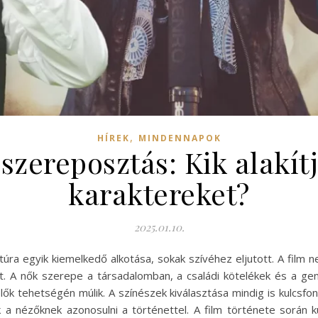
,
HÍREK
MINDENNAPOK
zereposztás: Kik alakít
karaktereket?
2025.01.10.
úra egyik kiemelkedő alkotása, sokak szívéhez eljutott. A film 
lt. A nők szerepe a társadalomban, a családi kötelékek és a ge
ők tehetségén múlik. A színészek kiválasztása mindig is kulcsfo
 a nézőknek azonosulni a történettel. A film története során k